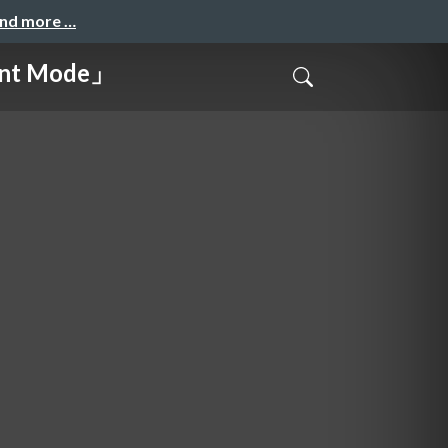
and more …
t Mode」