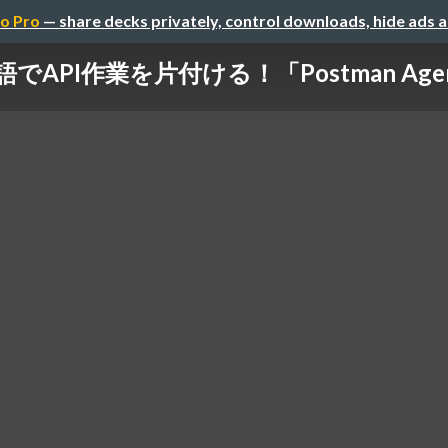
o Pro
— share decks privately, control downloads, hide ads 
でAPI作業を片付ける！「Postman Agen