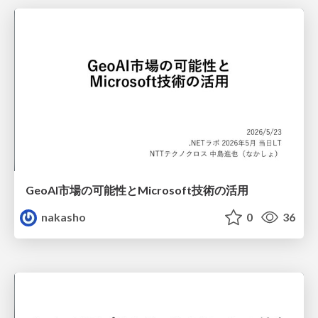
GeoAI市場の可能性とMicrosoft技術の活用
nakasho
0
36