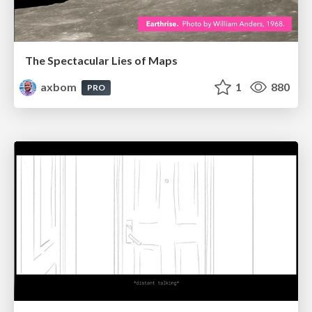
The Spectacular Lies of Maps
axbom
1
880
PRO