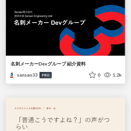
名刺メーカーDevグループ 紹介資料
sansan33
0
1.2k
PRO