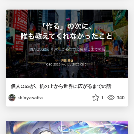
個人OSSが、机の上から世界に広がるまでの話
shinyasaita
1
340