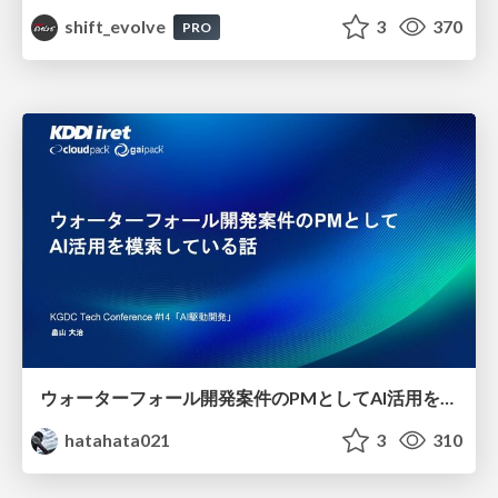
shift_evolve
3
370
PRO
ウォーターフォール開発案件のPMとしてAI活用を模索している話
hatahata021
3
310