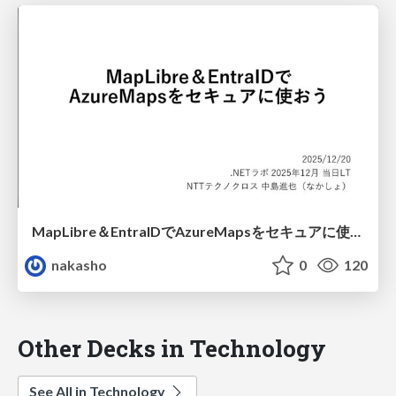
MapLibre＆EntraIDでAzureMapsをセキュアに使おう
nakasho
0
120
Other Decks in Technology
See All in Technology