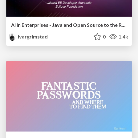
AI in Enterprises - Java and Open Source to the Rescue
ivargrimstad
0
1.4k