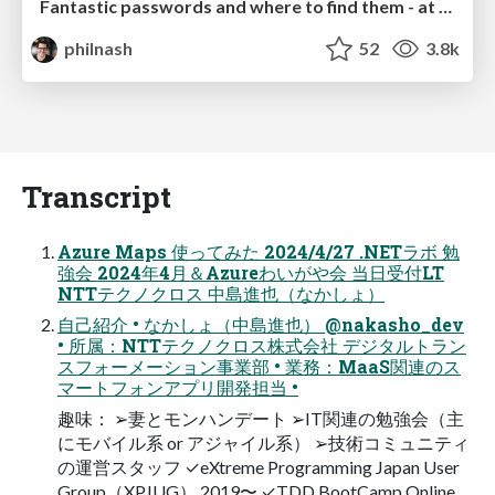
Fantastic passwords and where to find them - at NoRuKo
philnash
52
3.8k
Transcript
Azure Maps 使ってみた 2024/4/27 .NETラボ 勉
強会 2024年4月＆Azureわいがや会 当日受付LT
NTTテクノクロス 中島進也（なかしょ）
自己紹介 • なかしょ（中島進也） @nakasho_dev
• 所属：NTTテクノクロス株式会社 デジタルトラン
スフォーメーション事業部 • 業務：MaaS関連のス
マートフォンアプリ開発担当 •
趣味： ➢妻とモンハンデート ➢IT関連の勉強会（主
にモバイル系 or アジャイル系） ➢技術コミュニティ
の運営スタッフ ✓eXtreme Programming Japan User
Group（XPJUG） 2019〜 ✓TDD BootCamp Online