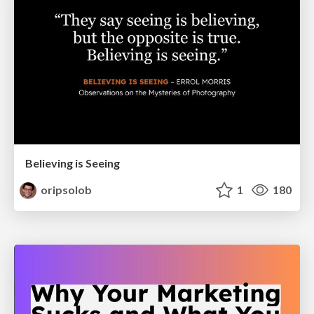
Believing is Seeing
oripsolob
1
180