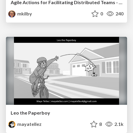
Agile Actions for Facilitating Distributed Teams - ADO2019
mkilby
0
240
Leo the Paperboy
mayatellez
8
2.1k