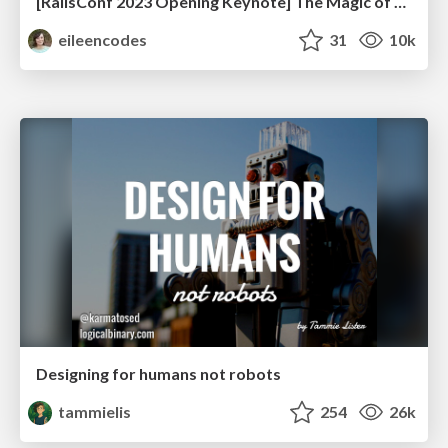
[RailsConf 2023 Opening Keynote] The Magic of Rails
eileencodes
31
10k
Designing for humans not robots
tammielis
254
26k