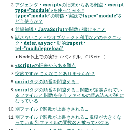
アジェンダ • <script>の旧来からある難点 • <script
type=”module”>を使ってみる •
type=”module”の特徴 • 実践でtype=”module”を
どう使うか？
前提知識 • JavaScriptで関数が書けること
話さないこと • 空オブジェクト利用などのテクニッ
ク • defer, async • 動的import •
rel="modulepreload"
• Node.js上での実行（バンドル、CJS etc…）
<script>の旧来からある難点
突然ですが こんなことありませんか？
scriptタグの順番を間違える…
scriptタグの順番を間違える… 関数が定義されてい
るファイルと 関数を使うファイルの読み込みが逆 に
なっている
別ファイルで関数が上書きされる…
別ファイルで関数が上書きされる… 規模が大きくな
っていき 別ファイルの関数名と被ってバグる