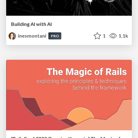
Building AI with AI
inesmontani
1
1.1k
PRO