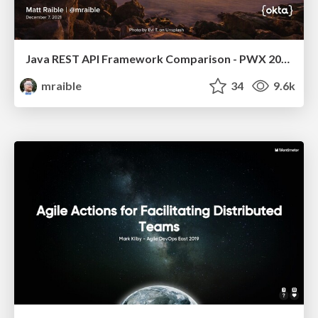
Java REST API Framework Comparison - PWX 2021
mraible
34
9.6k