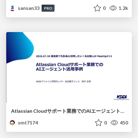
sansan33
0
1.2k
PRO
Atlassian Cloudサポート業務でのAIエージェント活用事例
smt7174
0
450