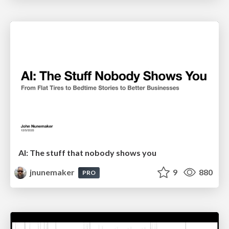
AI: The stuff that nobody shows you
jnunemaker
9
880
PRO