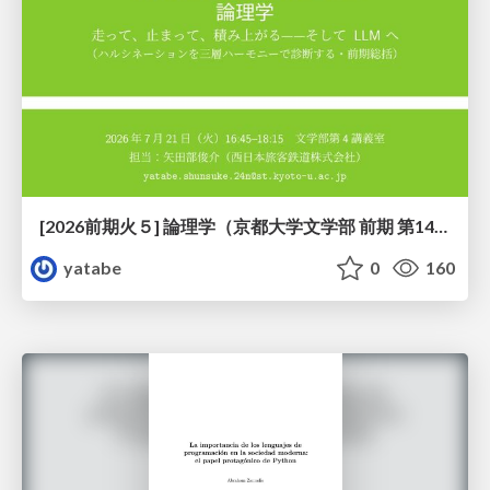
[2026前期火５] 論理学（京都大学文学部 前期 第14回）「計算は、証明ではない——ハルシネーションを三層ハーモニーで診る」
yatabe
0
160