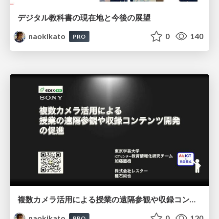
デジタル教科書の現在地と今後の展望
naokikato
0
140
PRO
複数カメラ活用による授業の遠隔参観や収録コンテンツ開発の促進
naokikato
0
120
PRO