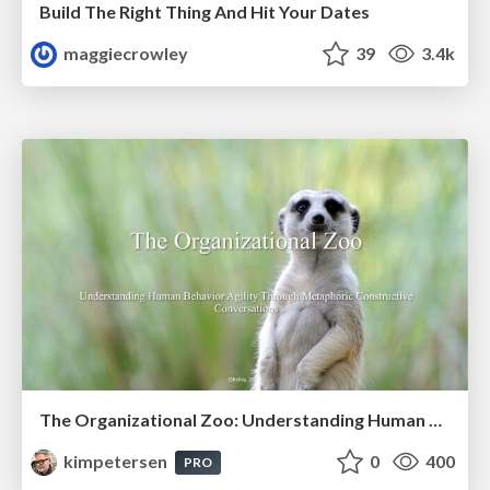
Build The Right Thing And Hit Your Dates
maggiecrowley
39
3.4k
The Organizational Zoo: Understanding Human Behavior Agility Through Metaphoric Constructive Conversations (based on the works of Arthur Shelley, Ph.D)
kimpetersen
0
400
PRO