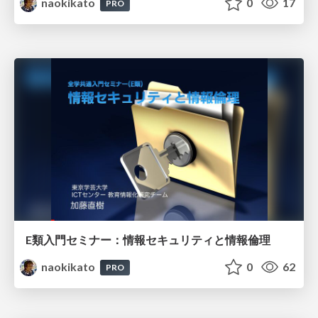
naokikato
0
17
PRO
E類入門セミナー：情報セキュリティと情報倫理
naokikato
0
62
PRO