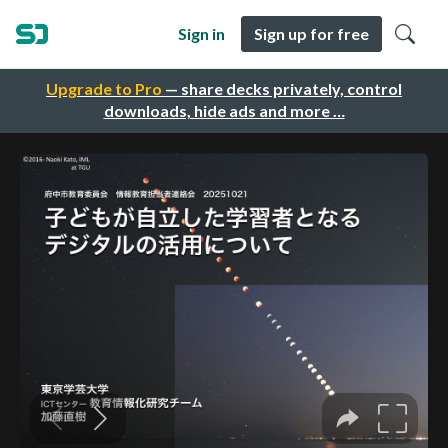
Sign in
Sign up for free
Upgrade to Pro
— share decks privately, control
downloads, hide ads and more …