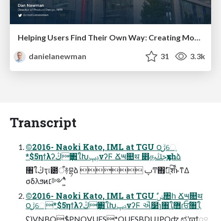
Helping Users Find Their Own Way: Creating Modern Search Experiences
danielanewman
31
3.3k
Transcript
©2016- Naoki Kato, IML at TGU ౦ژֶܳେֶ
*$5ηϯλʔڭҭ৘ใԽݚڀνʔϜ Ճ౻௚थ ෎தࢢڭҭҕһձ
৘ใڭҭ୲౰ऀ࿈བྷձ  ࢠͲ΋ֶཱ͕ࣗͨ͠शऀͱͳΔ
σδλϧͷ׆༻ʹ͍ͭͯ
©2016- Naoki Kato, IML at TGU ࣗݾ঺հ Ճ౻௚थ
౦ژֶܳେֶ*$5ηϯλʔڭҭ৘ใԽݚڀνʔϜ ઐ໳ɿ৘ใ޻ֶɾਓؒ৘ใֶ
ʢ)VNBO$PNQVUFS*OUFSBDUJPOʣ ಛʹϖϯೖྗ