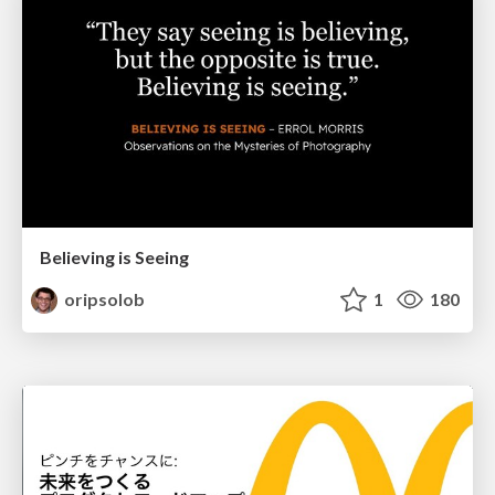
Believing is Seeing
oripsolob
1
180