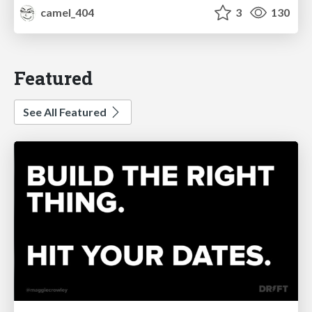
camel_404
3
130
Featured
See All Featured