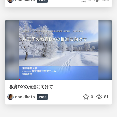
教育DXの推進に向けて
naokikato
0
81
PRO