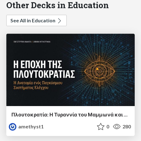
Other Decks in Education
See All in Education
Πλουτοκρατία: Η Τυραννία του Μαμμωνά και η Μεταανθρώπινη Δουλεία
amethyst1
0
280