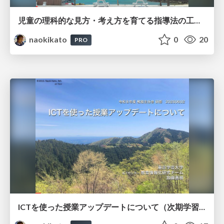
児童の理科的な見方・考え方を育てる指導法の工夫～ICT活用を通して～
naokikato
0
20
PRO
ICTを使った授業アップデートについて（次期学習指導要領への助走）