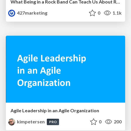
What Being in a Rock Band Can Teach Us About Real World SEO
427marketing
0
1.1k
Agile Leadership in an Agile Organization
kimpetersen
0
200
PRO