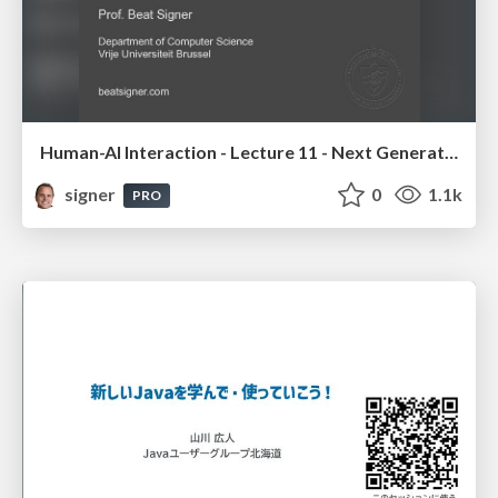
Human-AI Interaction - Lecture 11 - Next Generation User Interfaces (4018166FNR)
signer
0
1.1k
PRO