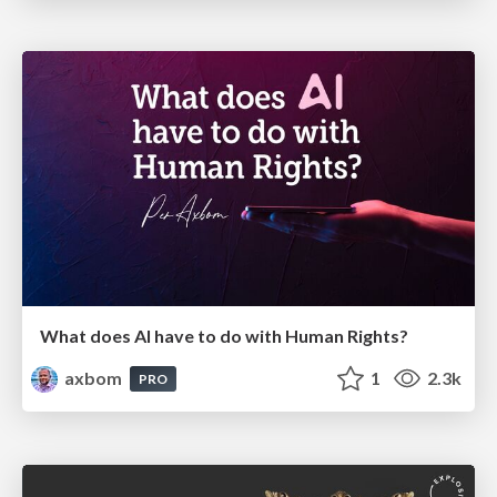
What does AI have to do with Human Rights?
axbom
1
2.3k
PRO