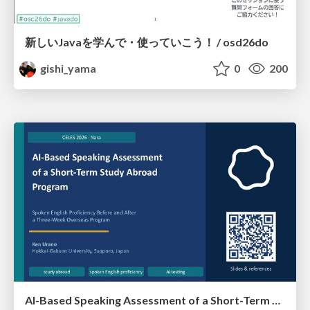
新しいJavaを学んで・使っていこう！ / osd26do
gishi_yama
0
200
AI-Based Speaking Assessment of a Short-Term Study Abroad Program