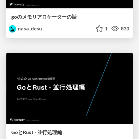
goのメモリアロケーターの話
nasa_desu
1
830
GoとRust - 並行処理編