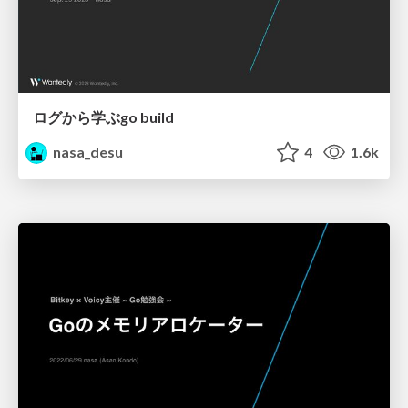
ログから学ぶgo build
nasa_desu
4
1.6k