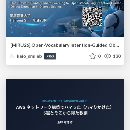
[MIRU26] Open-Vocabulary Intention-Guided Object Detection in Diverse Scenes
keio_smilab
0
130
PRO