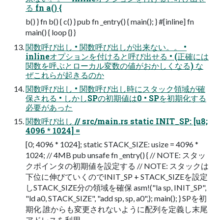
る fn a() {
b() } fn b() { c() } pub fn _entry() { main(); } #[inline] fn
main() { loop {} }
関数呼び出し • 関数呼び出しが出来ない。。 •
inlineオプションを付けると呼び出せる • (正確には
関数を呼ぶとローカル変数の値がおかしくなる) な
ぜこれらが起きるのか
関数呼び出し • 関数呼び出し時にスタック領域が確
保される • しかしSPの初期値は0 • SPを初期化する
必要があった
関数呼び出し // src/main.rs static INIT_SP: [u8;
4096 * 1024] =
[0; 4096 * 1024]; static STACK_SIZE: usize = 4096 *
1024; // 4MB pub unsafe fn _entry() { // NOTE: スタッ
クポインタの初期値を設定する // NOTE: スタックは
下位に伸びていくのでINIT_SP + STACK_SIZEを設定
しSTACK_SIZE分の領域を確保 asm!("la sp, INIT_SP",
"ld a0, STACK_SIZE", "add sp, sp, a0",); main(); } SPを初
期化 誰からも変更されないように配列を定義し末尾
アドレスを利用