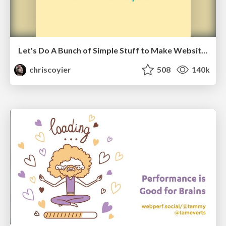
Let's Do A Bunch of Simple Stuff to Make Websites Faster
chriscoyier
508
140k