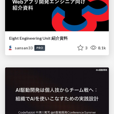
Eight Engineering Unit 紹介資料
sansan33
3
8.1k
PRO