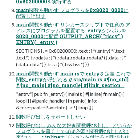
0x80200000を実行する
main関数を動かす プログラムを0x8020_0000に
配置し呼出す
main関数を動かす リンカースクリプトで任意の ア
ドレスにプログラムを配置する .entryシンボルを
8020_0000に配置 OUTPUT_ARCH( "riscv" )
ENTRY( _entry )
SECTIONS { . = 0x80200000; .text : { *(.entry) *(.text
.text.*) } .rodata : { *(.rdata .rodata .rodata.*) } .data : { *
(.data .data.*) } .bss : { *(.bss bss.*) } }
main関数を動かす main.rsで.entryを定義 これで
関数_entryが呼ばれる // src/main.rs #![no_std]
#![no_main] #[no_mangle] #[link_section =
".entry"] pub fn _entry() { main(); } #[inline] fn main() {
loop {} } #[panic_handler] fn panic(_info:
&core::panic::PanicInfo) -> ! { loop {} }
関数呼び出しをサポートしたい
関数呼び出し みんな大好き関数呼び出し。 というか
プログラムを書く上でほぼ必須 • 関数呼び出しが出
来ない。。 • inlineオプションを付けると呼び出せ