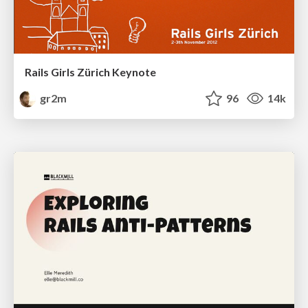
Rails Girls Zürich Keynote
gr2m
96
14k