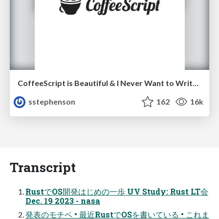
CoffeeScript is Beautiful & I Never Want to Write Plain JavaScript Again
sstephenson
162
16k
Transcript
RustでOS開発はじめの一歩 UV Study: Rust LT会
Dec. 19 2023 - nasa
発表のモチベ • 最近RustでOSを書いている • これま