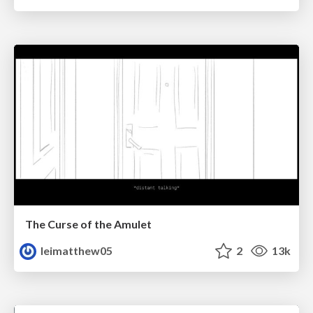
The Curse of the Amulet
leimatthew05
2
13k