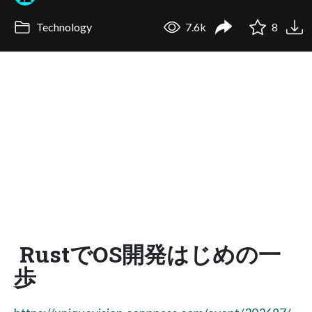
Technology
7.6k
8
RustでOS開発はじめの一
歩