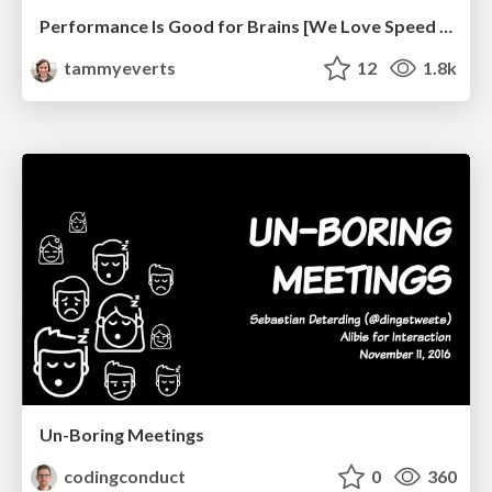
Performance Is Good for Brains [We Love Speed 2024]
tammyeverts
12
1.8k
Un-Boring Meetings
codingconduct
0
360