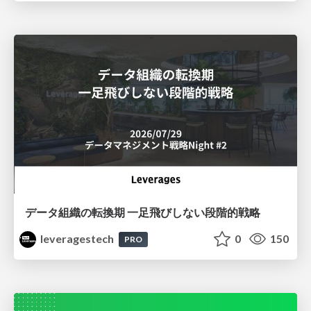
データ組織の転換期 一足飛びしない段階的戦略
leveragestech
0
150
PRO