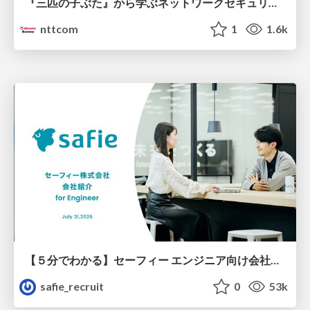
『三匹の子ぶた』から学ぶネットワークセキュリティの昔と今 / Network Security: Then and Now Through the Lens of The Three Little Pigs
nttcom
1
1.6k
【５分でわかる】セーフィー エンジニア向け会社紹介
safie_recruit
0
53k