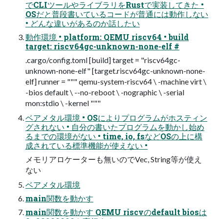
でCLIツールやライブラリをRustで実装してきた •
OSだと普段書いているコードが普通には動作しない
• どんな違いがあるのか話したい
動作環境 • platform: QEMU riscv64 • build
target: riscv64gc-unknown-none-elf #
.cargo/config.toml [build] target = "riscv64gc-
unknown-none-elf" [target.riscv64gc-unknown-none-
elf] runner = """ qemu-system-riscv64 \ -machine virt \
-bios default \ --no-reboot \ -nographic \ -serial
mon:stdio \ -kernel """
ベアメタル環境 • OSによりプログラムがホスティン
グされない • 自分の書いたプログラムを動かし始め
るまでの環境がない • time, io, fsなどOSの上に構
成されている標準機能が使えない •
メモリアロケーターも無いのでVec, String等が使え
ない
ベアメタル環境
main関数を動かす
main関数を動かす QEMU riscvのdefault biosは