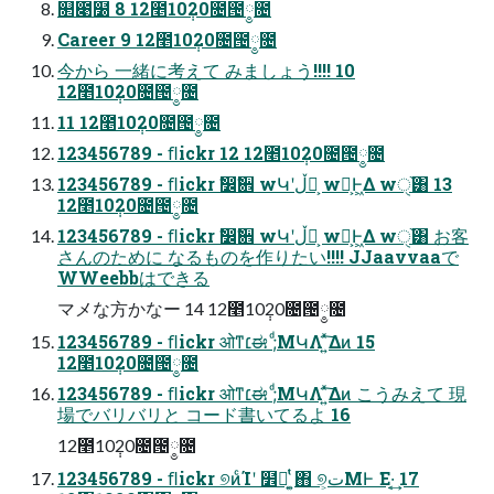
௒೉໰ 8 12೥10݄20೔౔༵೔
Career 9 12೥10݄20೔౔༵೔
今から 一緒に考えて みましょう!!!! 10
12೥10݄20೔౔༵೔
11 12೥10݄20೔౔༵೔
123456789 - ﬂickr 12 12೥10݄20೔౔༵೔
123456789 - ﬂickr ࣗ෼ࣗ਎ wԿʹڵຯ͕ wԿ͕Ͱ͖Δ wੑ֨͸ 13
12೥10݄20೔౔༵೔
123456789 - ﬂickr ࣗ෼ࣗ਎ wԿʹڵຯ͕ wԿ͕Ͱ͖Δ wੑ֨͸ お客
さんのために なるものを作りたい!!!! JJaavvaaで
WWeebbはできる
マメな方かなー 14 12೥10݄20೔౔༵೔
123456789 - ﬂickr ओͳ׆ಈ ;ͩΜԿΛ ͍ͯ͠Δͷ 15
12೥10݄20೔౔༵೔
123456789 - ﬂickr ओͳ׆ಈ ;ͩΜԿΛ ͍ͯ͠Δͷ こうみえて 現
場でバリバリと コード書いてるよ 16
12೥10݄20೔౔༵೔
123456789 - ﬂickr ୭ͷͨΊʹ ໾ཱ͔ͭ ͍ͭ΋ ୭͕تΜͰ ͘Ε·͔͢ 17