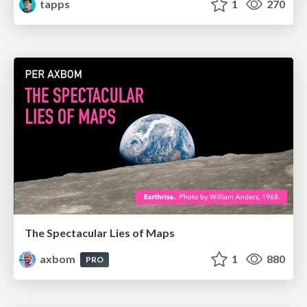
tapps
1
270
The Spectacular Lies of Maps
axbom
1
880
PRO