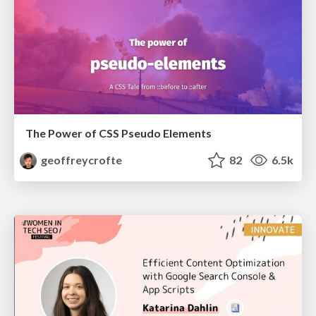
The Power of CSS Pseudo Elements
geoffreycrofte
82
6.5k