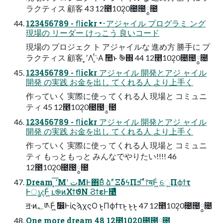
ラクティス 顧客 43 12೥10݄20೔౔༵೔
123456789 - ﬂickr •･アジャイル プログラミ ング
現場の リーダー けっこう 良いコード
現場の プロジェク ト アジャイルな 進め方 勝手に プ
ラクティス 顧客 ͓٬Λ ͔ͭ·͑Α͏ ࣾ಺ͱ ࣾ֎΍ 44 12೥10݄20೔౔༵೔
123456789 - ﬂickr アジャイル 開発とアジ ャイル
開発 の実践 お金を出し てくれる人 より上手く
作っていく 実際に使っ てくれる人 現場と コミュニ
ティ 45 12೥10݄20೔౔༵೔
123456789 - ﬂickr アジャイル 開発とアジ ャイル
開発 の実践 お金を出し てくれる人 より上手く
作っていく 実際に使っ てくれる人 現場と コミュニ
ティ もっともっと みんなでやりたい!!!! 46
12೥10݄20೔౔༵೔
Dream ͓٬͞Μʹ تΜͰ΋Βͬͨ ձࣾʹ ΞδϟΠϧ΄͛ ͬͯ෦ॺͰ͖ͨ େ͖͍Πϕϯτ
ͰൃදͰ͖ͨ ւ֎ͷΧϯϑΝ ϨϯεͰ࿩ͤͨ
ॻ੶ͷ؂༁Ͱ͖ͨ ࣗ෼ͰίϛϡχςΟ ͱ͔Πϕϯτͱ͔ ͱ͔ͱ͔ 47 12೥10݄20೔౔༵೔
One more dream 48 12೥10݄20೔౔༵೔