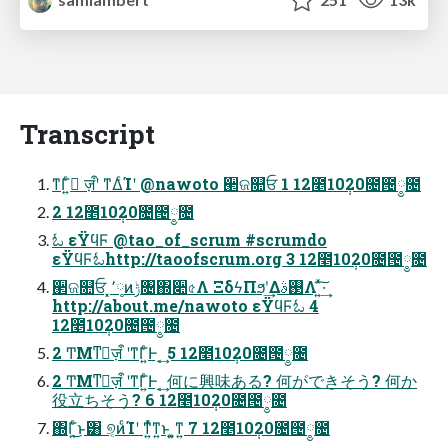
Transcript
ͳΓ͍ͨ ٕज़ऀʹ ͳΔͨΊʹ @nawoto ੢ଜ௚ਓ 1 12೥10݄20೔౔༵೔
2 12೥10݄20೔౔༵೔
ಓ εΫϥϜ @tao_of_scrum #scrumdo
εΫϥϜಓhttp://taoofscrum.org 3 12೥10݄20೔౔༵೔
੢ଜ௚ਓ ͓٬༷ͷݱ৔΍૊৫Λ ΞδϟΠϧʹ͢Δ࢓ࣄΛ ͍ͯ͠·͢
http://about.me/nawoto εΫϥϜಓ 4
12೥10݄20೔౔༵೔
2 ͲΜͳٕज़ऀ ʹͳΓ͍ͨͰ ͔͢ 5 12೥10݄20೔౔༵೔
2 ͲΜͳٕज़ऀ ʹͳΓ͍ͨͰ ͔͢ 何に興味ある? 何ができそう? 何か
役立ちそう? 6 12೥10݄20೔౔༵೔
΍Γ͍ͨ͜ͱ͸ ୭͔ͷͨΊʹ ͳ͍ͬͯͳ͍ͱ ͍͚ͳ͍ 7 12೥10݄20೔౔༵೔