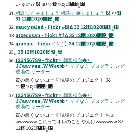
い るの?? ෼ 30 12೥10݄20೔౔༵೔
相談して みましょう 相談に 乗りましょう ෼ ෼
31 12೥10݄20೔౔༵೔
saucysalad - ﬂickr छ͸͋Δ 32 12೥10݄20೔౔༵೔
gtzecosan - ﬂickr গͮͭ͠ ҭͯΔ 33 12೥10݄20೔౔༵೔
graeme - ﬂickr ඞͣ େ͖͘ ҭͪ·͢ 34 12೥10݄20೔౔༵೔
͓·͚ 35 12೥10݄20೔౔༵೔
123456789 - ﬂickr •･顧客指向� •･
JJaavvaa,,WWeebb •･マメな方 プログラミ ング
現場の リーダー
質の悪くな いコード 現場の プロジェク ト 36
12೥10݄20೔౔༵೔
123456789 - ﬂickr •･顧客指向� •･
JJaavvaa,,WWeebb •･マメな方 プログラミ ング
現場の リーダー
質の悪くな いコード 現場の プロジェク ト ちょ
wwwwww これってオレのこと やんけwwwwww 37
12೥10݄20೔౔༵೔