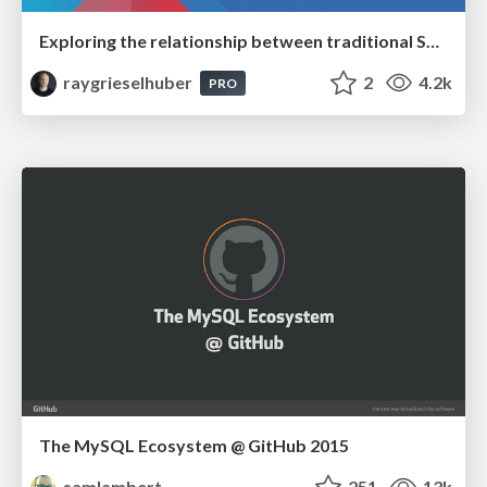
Exploring the relationship between traditional SERPs and Gen AI search
raygrieselhuber
2
4.2k
PRO
The MySQL Ecosystem @ GitHub 2015
samlambert
251
13k