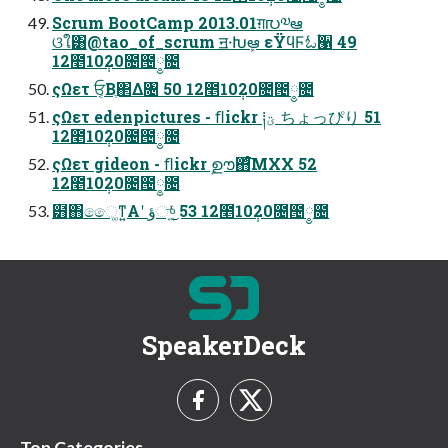
Scrum BootCamp 2013.01ग़൛༧ఆ
ଓใ͸@tao_of_scrum ॻ੶Խܾఆ εΫϥϜಓۘ੡ 49
12೥10݄20೔౔༵೔
ςΩετ ਓ͔Βֶ΂Δ৔ 50 12೥10݄20೔౔༵೔
ςΩετ edenpictures - ﬂickr ༐ؾ ちょっぴり 51
12೥10݄20೔౔༵೔
ςΩετ gideon - ﬂickr ࣦഊ΋ͨ͘͞ΜXX 52
12೥10݄20೔౔༵೔
๻΋ෛ͚ͳ͍Α͏ʹ ؤு͍ͬͯ͜͏ 53 12೥10݄20೔౔༵೔
SpeakerDeck
Top Categories