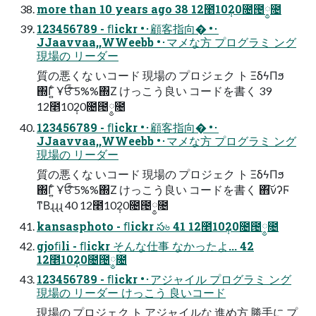
more than 10 years ago 38 12೥10݄20೔౔༵೔
123456789 - ﬂickr •･顧客指向� •･
JJaavvaa,,WWeebb •･マメな方 プログラミ ング
現場の リーダー
質の悪くな いコード 現場の プロジェク ト ΞδϟΠϧ
΍Γ͍ͨ Ұਓͩ͠ 5%%΍Ζ けっこう良い コードを書く 39
12೥10݄20೔౔༵೔
123456789 - ﬂickr •･顧客指向� •･
JJaavvaa,,WWeebb •･マメな方 プログラミ ング
現場の リーダー
質の悪くな いコード 現場の プロジェク ト ΞδϟΠϧ
΍Γ͍ͨ Ұਓͩ͠ 5%%΍Ζ けっこう良い コードを書く ΋͠νʔϜ
ͳΒɻɻɻ 40 12೥10݄20೔౔༵೔
kansasphoto - ﬂickr స৬ 41 12೥10݄20೔౔༵೔
gjoﬁli - ﬂickr そんな仕事 なかったよ... 42
12೥10݄20೔౔༵೔
123456789 - ﬂickr •･アジャイル プログラミ ング
現場の リーダー けっこう 良いコード
現場の プロジェク ト アジャイルな 進め方 勝手に プ