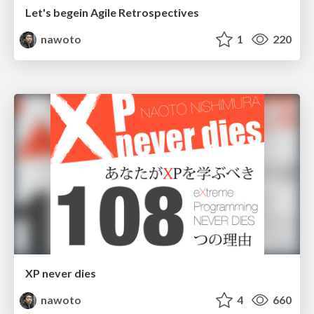
Let's begein Agile Retrospectives
nawoto
1
220
XP never dies
nawoto
4
660