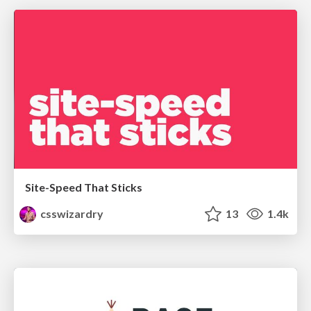
Site-Speed That Sticks
csswizardry
13
1.4k