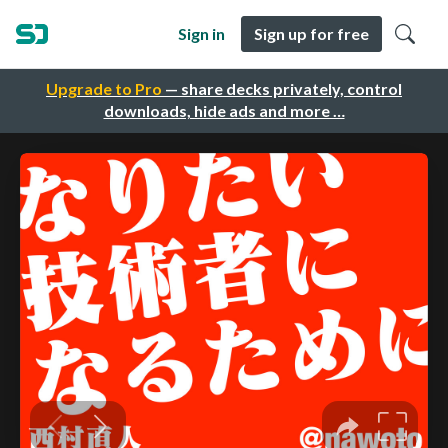
Sign in
Sign up for free
Upgrade to Pro
— share decks privately, control
downloads, hide ads and more …