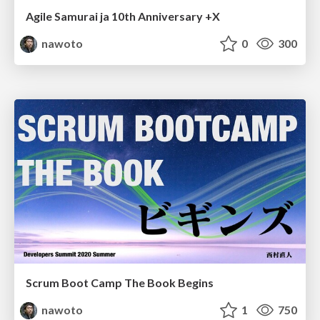
Agile Samurai ja 10th Anniversary +X
nawoto
0
300
Scrum Boot Camp The Book Begins
nawoto
1
750