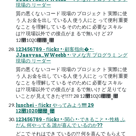
現場の リーダー
質の悪くな いコード 現場の プロジェク ト 実際に使
う 人 お金を出し ている人 使う人にと って便利 重要
なこと を理解して いる そのために 必要な スキル
は?? 現場以外で の接点がま るで無いけ ど 27
12೥10݄20೔౔༵೔
123456789 - ﬂickr •･顧客指向� •･
JJaavvaa,,WWeebb •･マメな方 プログラミ ング
現場の リーダー
質の悪くな いコード 現場の プロジェク ト 実際に使
う 人 お金を出し ている人 使う人にと って便利 重要
なこと を理解して いる そのために 必要な スキル
は?? 現場以外で の接点がま るで無いけ ど 足りてな
いことが 見えてきたぞ!!?? 28 12೥10݄20೔౔༵೔
luschei - ﬂickr やってみよう!!!! 29
12೥10݄20೔౔༵೔
123456789 - ﬂickr •･関心 •･できること •･性格 ふ
だん 何やってる 誰が喜んで いるのか??
どこで それはでき ているの?? 何を喜んで もらえて