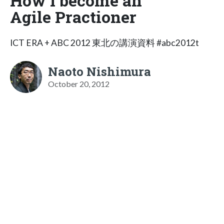
How I become an
Agile Practioner
ICT ERA + ABC 2012 東北の講演資料 #abc2012t
Naoto Nishimura
October 20, 2012