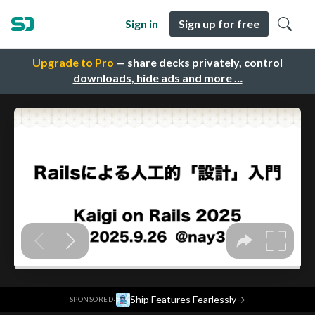
Sign in
Sign up for free
Upgrade to Pro
— share decks privately, control
downloads, hide ads and more …
·
Ship Features Fearlessly
→
SPONSORED