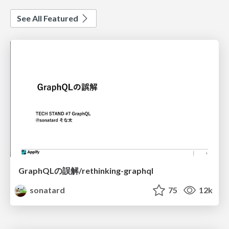
See All Featured
GraphQLの誤解/rethinking-graphql
sonatard
75
12k