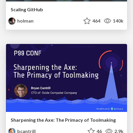
Scaling GitHub
holman
464
140k
Sharpening the Axe: The Primacy of Toolmaking
bcantrill
46
2.9k