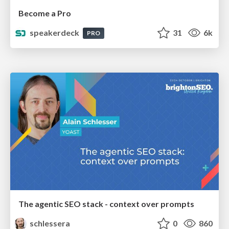
Become a Pro
speakerdeck
31
6k
PRO
The agentic SEO stack - context over prompts
schlessera
0
860