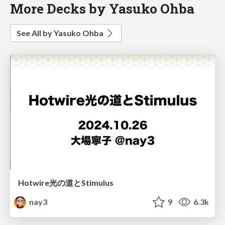
More Decks by Yasuko Ohba
See All by Yasuko Ohba
Hotwire光の道とStimulus
nay3
9
6.3k