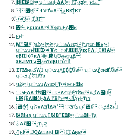
l͜͏΍Ε͹ඞͣ ʮઃܭʯ͕Ͱ͖ΔΑ͏ʹ ͳΓ·͢ʂz ͱ͍͏ಓے͕΄͍͠
೥͘Β͍ ͋·Γ༗ޮͳํ๏Λ ݟ͚ͭΒΕͳ͔͚ͬͨΕͲ
ͨ·ͨ· ͏·͍ͬͨ͘ ڭ͑ํ͕͋Γ·ͨ͠
΋͔ͯ͠͠ ͜ͷϝιουΛ ҰൠԽͰ͖Δ͔΋ʁ
ͱ͍͏͜ͱͰ
͜Μͳ࿩Λ͠·͢ લఏʮઃܭΛମಘͰ͖͍ͯͳ͍ʯঢ়ଶͱ͸ʁ
ʮઃܭʯͱ͸ԿͩΖ͏ Ұ൪࠷ॳʹɺ׬੒ͨ͠γεςϜΛࢥ͍ු͔΂Α͏
σβΠϯύʔπΛऔࣺબ୒ͯ͠ʮԾஔ͖ʯ͢Δ
3BJMTͷ୅දతͳσβΠϯύʔπͨͪ
Έͳ͞Μͷঢ়گΛڭ͍͑ͯͩ͘͞ ʮઃܭʯΛ͜Ε͔Β͔ͭΈ͍ͨਓʁ ʮઃܭʯʹ͍ͭͯ೦ͷҝ֬ೝ͍ͨ͠ਓʁ
ʮઃܭʯʹ͍ͭͯਓʹڭ͍͑ͨਓʁ
લఏ ʮઃܭʯΛମಘͰ͖͍ͯͳ͍ ঢ়ଶͱ͸ʁ
ઃܭͰ͖ΔΑ͏ʹͳͬͨਓ͸ ઃܭΛମಘͰ͖͍ͯͳ͍ਓͷ ঢ়گΛ૝૾ͮ͠Β͍
Ͱ΋ɺ͜ΕΛ૝૾Ͱ͖ΔΑ͏ʹͳΒͳ͍ͱ ͏·͘ڭ͑Δ͜ͱ͕Ͱ͖ͳ͍ɾɾɾ
ࢲ͸Θ͔͍ͬͯͳ͔ͬͨ ʮίʔυΛॻ͖࢝ΊΔલʹ·ͣ ઃܭ͠·͠ΐ͏ʂʯͱݴ͑͹ɺ ઃܭ͢ΔͩΖ͏ͱࢥ͍ͬͯͨ
໰୊ͷຊ࣭ ʮઃܭʯ͕Կ͔෼͔Βͳ͚Ε͹ ઃܭ͸Ͱ͖ͳ͍ʂ
ڭ͑Α͏ͱͯ͠΋ ͏·͍͔͘ͳ͍͜ͱ͕ଟ͍
͏·͍͔͘ͳ͍ͱ͖ɺ ڭΘΔଆͷதͰ͸ Կ͕ى͖͍ͯΔͷ͔ʁ