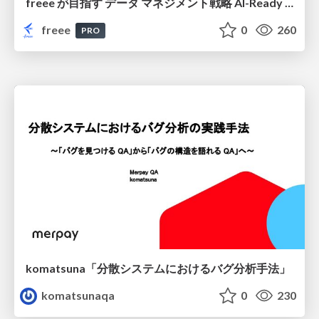
freee が目指す データ マネジメント戦略 AI-Ready 時代を支える 攻めのガバナンスとは
freee
0
260
PRO
komatsuna「分散システムにおけるバグ分析手法」
komatsunaqa
0
230