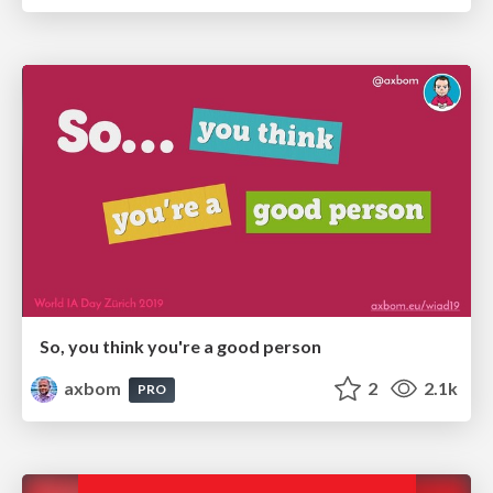
So, you think you're a good person
axbom
2
2.1k
PRO