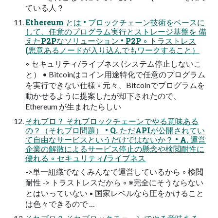
ている人？
Ethereum とは • ブロックチェーン技術をベースに
して、任意のプログラム実行とストレージ基盤を 備
えたP2Pなソリューション • P2P ◦ トラストレス
(悪意あるノードが入り込んでもワークすること）
◦ セキュリティ/ライブネス (システム停止しないこ
と） • Bitcoinはコイン用途特化で任意のプログラム
を実行できない仕様 ◦ 元々、Bitcoinでプログラムを
動かせるように提案したが却下されたので、
Ethereum が生まれたらしい
それブロ？ それブロックチェーンでやる意味ある
の？（それブロ問題） • Q. ただAPIが公開されてい
て自由なサービスというだけではないか？ • A. 運営
企業の解散によるサービス停止の懸念や検閲耐性に
優れる ◦ セキュリティ/ライブネス
->単一組織でなくみんなで運営しているから ◦ 検閲
耐性 -> トラストレスだから ◦ ※完全にそうならない
とはいっていない ▪ 国家レベルなら圧をかけること
は色々できるので …