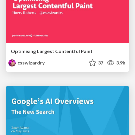
Optimising Largest Contentful Paint
csswizardry
37
3.9k