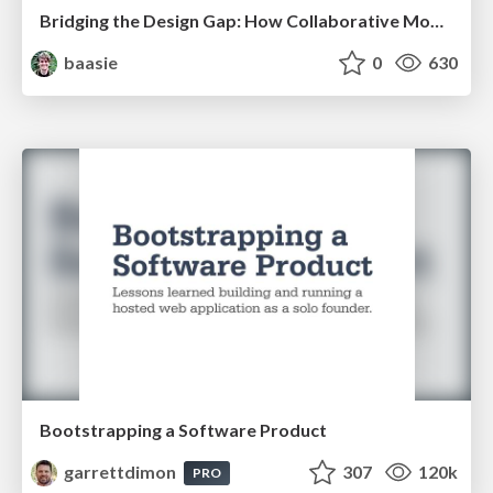
Bridging the Design Gap: How Collaborative Modelling removes blockers to flow between stakeholders and teams @FastFlow conf
baasie
0
630
Bootstrapping a Software Product
garrettdimon
307
120k
PRO