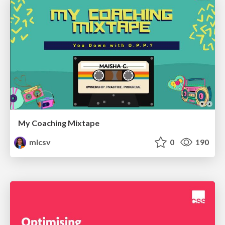
My Coaching Mixtape
mlcsv
0
190