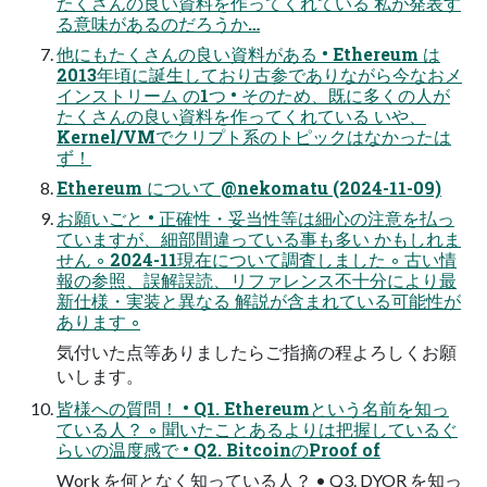
たくさんの良い資料を作ってくれている 私が発表す
る意味があるのだろうか…
他にもたくさんの良い資料がある • Ethereum は
2013年頃に誕生しており古参でありながら今なおメ
インストリーム の1つ • そのため、既に多くの人が
たくさんの良い資料を作ってくれている いや、
Kernel/VMでクリプト系のトピックはなかったは
ず！
Ethereum について @nekomatu (2024-11-09)
お願いごと • 正確性・妥当性等は細心の注意を払っ
ていますが、細部間違っている事も多い かもしれま
せん ◦ 2024-11現在について調査しました ◦ 古い情
報の参照、誤解誤読、リファレンス不十分により最
新仕様・実装と異なる 解説が含まれている可能性が
あります ◦
気付いた点等ありましたらご指摘の程よろしくお願
いします。
皆様への質問！ • Q1. Ethereumという名前を知っ
ている人？ ◦ 聞いたことあるよりは把握しているぐ
らいの温度感で • Q2. BitcoinのProof of
Work を何となく知っている人？ • Q3. DYOR を知っ