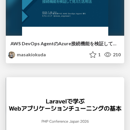
AWS DevOps AgentのAzure接続機能を検証して見えた活用法／Use Cases Verified for the AWS DevOps Agent's Azure Connectivity Feature
masakiokuda
1
210