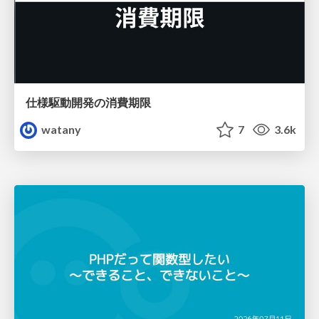
仕様駆動開発の消費期限
watany
7
3.6k