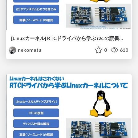
[Linuxカーネル] RTCドライバから学ぶ i2c の読書きについて
nekomatu
0
610