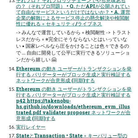
それブロ？ それブロックチェーンでやる意味ある
の？（それブロ問題） • Q. ただAPIが公開されてい
て自由なサービスというだけではないか？ • A. 運営
企業の解散によるサービス停止の懸念解決や検閲耐
性に優れる ◦ セキュリティ/ライブネス
-> みんなで運営しているから ◦ 検閲耐性 -> トラスト
レスだから ◦ ※完全にそうならないとはいっていな
い ▪ 国家レベルなら圧をかけることは色々できるの
で … 自由に開発して公平に実行できるソリューショ
ンだから嬉しい 🤗
Ethereum の動き ユーザーがトランザクションを発
行する バリデーターがブロック生成と実行検証する
ネットワークが合意形成 (同期)する
Ethereum の動き ユーザーがトランザクションを発
行する バリデーターがブロック生成と実行検証する
p42 https://takenobu-
hs.github.io/downloads/ethereum_evm_illus
trated.pdf validater proposer ネットワークが合
意形成 (同期)する
実行レイヤー
StateとTransaction • State ◦ キーバリュー型の