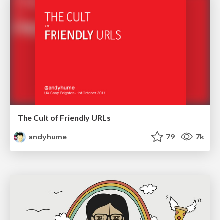
The Cult of Friendly URLs
andyhume
79
7k