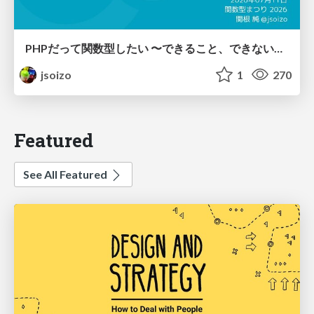
PHPだって関数型したい 〜できること、できないこと〜 / fp-in-php
jsoizo
1
270
Featured
See All Featured