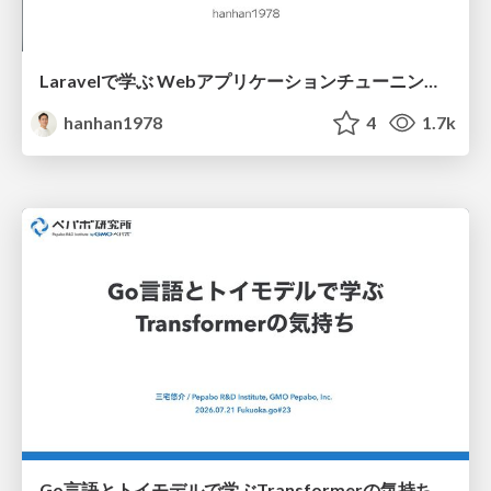
Laravelで学ぶ Webアプリケーションチューニング入門/web_application_tuning_101
hanhan1978
4
1.7k
Go言語とトイモデルで学ぶTransformerの気持ち / fukuokago23-transformer