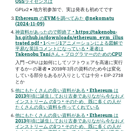
OSSライセンスは
GPLv2 • 地方初参加で、実は発表も初めてです
Ethereum のEVMを調べてみた @nekomatu
(2024-11-09)
神資料があったので即終了 • https://takenobu-
hs.github.io/downloads/ethereum_evm_illus
trated.pdf • 1ページ1アニメーションによる図解で
平易な英語コメントになっている • 著者は
Takenobu Taniさん ◦ プログラマーのためのCPU
入門 ~CPU は如何にしてソフトウェアを高速に実行
するか~ の著者 • 2018年3月の資料のため今は変化
している部分もあるが入りとしては十分 ◦ EIP-2718
とか
他にもたくさんの良い資料がある • Ethereum は
2013年頃に誕生しており古参でありながら今なおメ
インストリーム の1つ • そのため、既に多くの人が
たくさんの良い資料を作ってくれている
他にもたくさんの良い資料がある • Ethereum は
2013年頃に誕生しており古参でありながら今なおメ
インストリーム の1つ • そのため、既に多くの人が