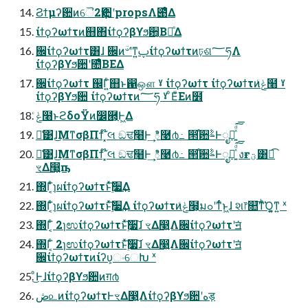
Ϩϯμʔؔ਺ͷୈ2Ҿ਺ʹpropsΛ౉ͤΔ
ίϯϙʔωϯτͷ஋΋ίϯϙʔβϒϧؔ਺͔ΒฦͤΔ
਌ίϯϙʔωϯτ͸ɺ ਌ͷؔ৺ʹͳ͍ࢠίϯϙʔωϯτͷঢ়ଶ؅ཧΛ
ίϯϙʔβϒϧؔ਺ʹ೚ͤΒΕΔ
਌ίϯϙʔωϯτ ஌Γ͍ͨ஋ͱ഑ஔ ˠ ίϯϙʔωϯτ ίϯϙʔωϯτͷݟͨ໨ ˠ
ίϯϙʔβϒϧؔ਺ ίϯϙʔωϯτͷ؅ཧ ˠ ͦΕͧΕͷ໾ׂ
ݟͨ໨ͱϩδοΫͷ෼཭͕Ͱ͖Δ
ྫ͑͹ɺ͜ΜͳσβΠϯ ໊͓લ ඞਢ߲໨Ͱ͢ ి࿩൪߸ ൒֯਺ࣈͰೖྗ͍ͯͩ͘͠͞
ྫ͑͹ɺ͜ΜͳσβΠϯ ໊͓લ ඞਢ߲໨Ͱ͢ ి࿩൪߸ ൒֯਺ࣈͰೖྗ͍ͯͩ͘͠͞ งғؾ͸ಉ͡
ৼΔ෣͍͕ҧ͏
΍Γ͔ͨ̍ɿผίϯϙʔωϯτͱ࣮ͯ͠૷͢Δ
΍Γ͔ͨ̍ɿผίϯϙʔωϯτͱ࣮ͯ͠૷͢Δ ίϯϙʔωϯτͷݟͨ໨͕มߋʹͳͬͨͱ͖ɺ શ෦௚͞ͳͪ͘Ό͍͚ͳ͍ ˣ
΍Γ͔ͨ 2ɿಉίϯϙʔωϯτͱ࣮ͯ͠૷͠ɺ ৼΔ෣͍Λ਌ίϯϙʔωϯτʹॻ͘
΍Γ͔ͨ 2ɿಉίϯϙʔωϯτͱ࣮ͯ͠૷͠ɺ ৼΔ෣͍Λ਌ίϯϙʔωϯτʹॻ͘
਌ίϯϙʔωϯτͷίʔυ͕ංେԽ ˣ
ͦ͜Ͱɺίϯϙʔβϒϧؔ਺ͷग़൪
ڞ௨ͷίϯϙʔωϯτͰৼΔ෣͍Λίϯϙʔβϒϧؔ਺ʹهड़