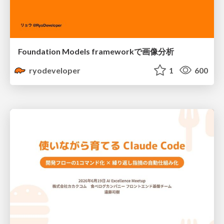
Foundation Models frameworkで画像分析
ryodeveloper
1
600