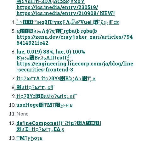
΢ΣϒαΠτͰ3DΛ࣮ݱ͢ΔCSSςΫχοΫ
https://ics.media/entry/230519/
https://ics.media/entry/210908/ NEW!
࠷ۙ͸๭ிͷσβΠϯγεςϜΛݸਓతʹVueͰ࣮૷͍ͯ͠·͢ ʢඇެೝʣ
ຊ೔͸ͪ͜ΒͷهࣄΛϕʔεʹ͓࿩͠͠·͢ rgba(b rgba(b
https://zenn.dev/crayﬁsher_zari/articles/794
6414921fe42
lue, 0.019) 88%, lue, 0) 100%
͞Βʹ͜ͷهࣄ͸ͪ͜ΒͷهࣄΛΠϯεύΠΞ͍ͯ͠·͢
https://engineering.linecorp.com/ja/blog/line
-securities-frontend-3
ίϯϙʔωϯτΛ ίϯϙʔβϒϧؔ਺͔Βఏڙ͢Δ ͱ͸ͳʹ͔ ʁ
͍ͭ΋ͷίϯϙʔωϯτݺͼग़͠
ίϯϙʔβϒϧؔ਺͔Βͷίϯϙʔωϯτݺͼग़͠
useHoge͸ͲΜͳؔ਺͔ͱ͍͏ͱʜ ʁ
None
deﬁneComponet()ʹ Ϩϯμʔؔ਺Λ౉ͯ͋͛͠Ε͹ɺ
ؔ਺ͷΈͰίϯϙʔωϯτ͕࡞ΕΔ ʂ
ͲΜͳϝϦοτ͕ʁ