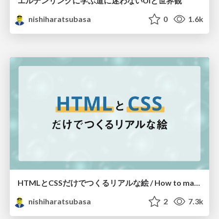
エルデンリングに学ぶ道に迷わないUIと世界観
nishiharatsubasa
0
1.6k
HTMLとCSSだけでつくるリアルな絵 / How to make a realistic picture only HTML and CSS
nishiharatsubasa
2
7.3k