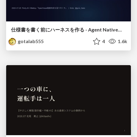
仕様書を書く前にハーネスを作る - Agent Native開発は「探索を速く、判定を固く」
gotalab555
4
1.6k