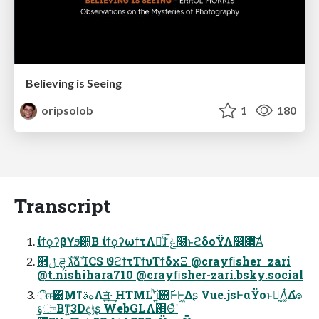
Believing is Seeing
oripsolob
1
180
Transcript
ίϯϙʔβϒϧؔ਺͔Β ίϯϙʔωϯτΛฦͯ͠ɺ ݟͨ໨ͱϩδοΫΛ෼཭͠Α͏ͥ
੢ݪ ཌྷ גࣜձࣾ ICS ϑϩϯτΤϯυΤϯδχΞ @crayﬁsher_zari
@t.nishihara710 @crayﬁsher-zari.bsky.social
ීஈ͸͜ΜͳهࣄΛॻ͍͍ͯ·͢ HTMLʹͪΐ͍଍͠ͰͰ͖Δʂ Vue.jsͰαΫοͱಈ͖Λ͚ͭΔํ๏
ؤுΒͳ͍3Dදݱʂ WebGLΛ࢖Θͣʹ