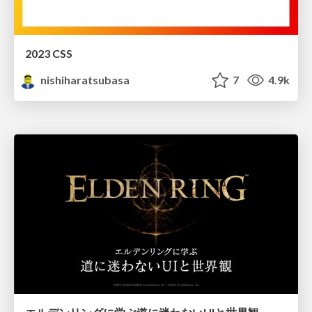
2023 CSS
nishiharatsubasa
7
4.9k