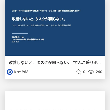
改善しないと、タスクが回らない。 “てんこ盛りポジション” を引き継いだ情シスの、入社3ヶ月の業務改善録
krm963
0
260