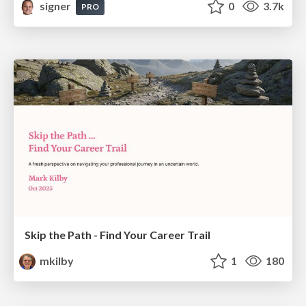
signer
0
3.7k
PRO
Skip the Path - Find Your Career Trail
mkilby
1
180