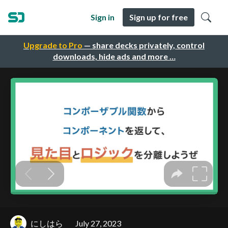
Sign in
Sign up for free
Upgrade to Pro
— share decks privately, control
downloads, hide ads and more …
にしはら
July 27, 2023