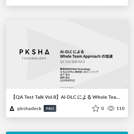
【QA Test Talk Vol.8】AI-DLC による Whole Team Approach の加速
pkshadeck
0
110
PRO