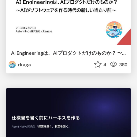
AI Engineeringは、AIプロダクトだけのものか？ 〜AIがソフトウェアを作る時代の新しい当たり前〜 / No AI in your product. AI Engineering in your development.
rkaga
4
380