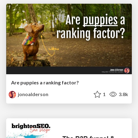
Are puppies a ranking factor?
jonoalderson
1
3.8k