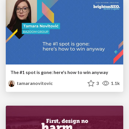
The #1 spot is gone: here's how to win anyway
tamaranovitovic
3
1.1k