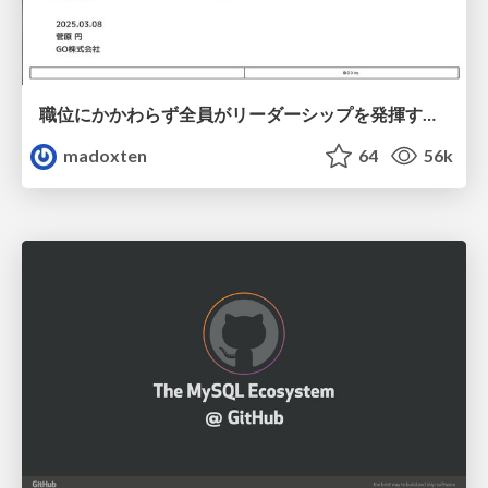
職位にかかわらず全員がリーダーシップを発揮するチーム作り / Building a team where everyone can demonstrate leadership regardless of position
madoxten
64
56k