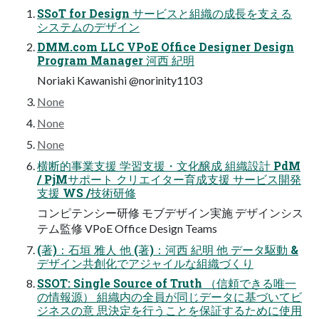
SSoT for Design サービスと組織の成長を支える
システムのデザイン
DMM.com LLC VPoE Office Designer Design
Program Manager 河西 紀明
Noriaki Kawanishi @norinity1103
None
None
None
横断的事業支援 学習支援・文化醸成 組織設計 PdM
/ PjMサポート クリエイター育成支援 サービス開発
支援 WS /技術研修
コンピテンシー研修 モブデザイン実施 デザインシス
テム監修 VPoE Office Design Teams
(著)：石垣 雅人 他 (著)：河西 紀明 他 データ駆動 &
デザイン共創化でアジャイルな組織づくり
SSOT: Single Source of Truth （信頼できる唯一
の情報源） 組織内の全員が同じデータに基づいてビ
ジネスの意 思決定を行うことを保証するために使用