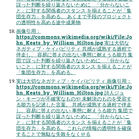
誤った判断を繰り返さないために 「分からないこ
と」に対する関係者のスタンス を揃えることが「集
団生存力」を高める。 あくまで手段のプロジェクト
の透明性を高める途中成果物
画像引用：
https://commons.wikimedia.org/wiki/File:Jo
hn_Keats_by_William_Hilton.jpg 実は大切な
ネガティブ・ケイパビリティ 共感が成熟する過程で
伴走し、 容易に答えの出ない事態に耐えうる能力 集
団で誤った判断を繰り返さないために 「分からな
いこと」に対する関係者のスタンス を揃えることが
「集団生存力」を高める。
実は大切なネガティブ・ケイパビリティ 画像引用：
https://commons.wikimedia.org/wiki/File:Jo
hn_Keats_by_William_Hilton.jpg 詩人ジョ
ン・キーツが不確実なものや 未解決のものを受容す
る能力を記述した言葉。 共感が成熟する過程で伴走
し、容易に答えの出ない 事態に耐えうる能力 集団で
誤った判断を繰り返さないために 「分からないこ
と」に対する関係者のスタンス を揃えることが「集
団生存力」を高める。 これらの情報の透明性を確保
することで無駄な失敗をなくせる