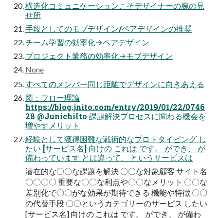
構造化コミュニケーションこそデザイナーの腕の見
せ所
手段としてのモブデザイン/ペアデザインの推奨
チーム学習の効率化→ペアデザイン
プロジェクト業務の効率化→モブデザイン
None
すべてのメンバー同じ距離でデザインに向きあえる
図：フロー理論
https://blog.jnito.com/entry/2019/01/22/0746
28 @JunichiIto 課題解決プロセスに関わる機会を
増やすメリット
経験として獲得困難な戦術的なプロトタイピング し
たい [サービス名] 向けの これは です。 ができ、 が
備わっています とは違って、 というサービスは
潜在的な〇〇な課題を解決 〇〇な対象顧客 サイト名
〇〇〇〇 重要な〇〇な利点や〇〇なメリット 〇〇な
差別化で〇〇がな効果が期待できる 機能や特徴 〇〇
の代替手段 〇〇というカテゴリーのサービス したい
[サービス名] 向けの これは です。 ができ、 が備わ