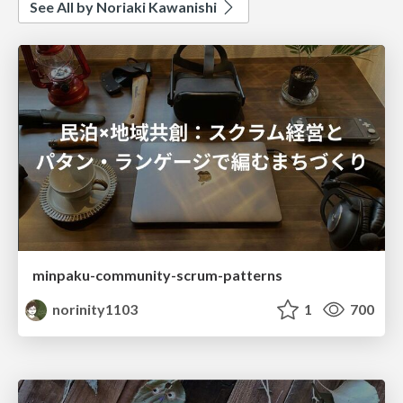
See All by Noriaki Kawanishi
minpaku-community-scrum-patterns
norinity1103
1
700