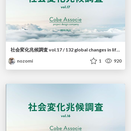
社会変化兆候調査 vol.17 / 132 global changes in lifestyle 2024 vol.17
nozomi
1
920