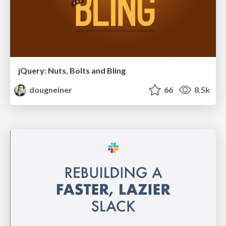
jQuery: Nuts, Bolts and Bling
dougneiner
66
8.5k