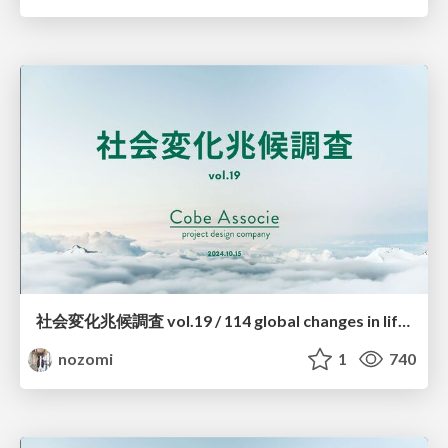
社会変化兆候調査 vol.19 / 114 global changes in lifestyle 2024 vol.19
nozomi
1
740