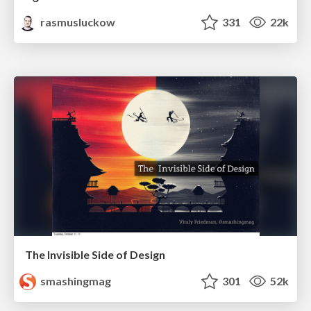
rasmusluckow
331
22k
The Invisible Side of Design
smashingmag
301
52k