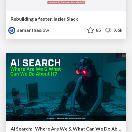
Rebuilding a faster, lazier Slack
samanthasiow
85
9.6k
AI Search: Where Are We & What Can We Do About It?