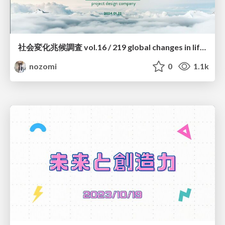
社会変化兆候調査 vol.16 / 219 global changes in lifestyle 2024 vol.16
nozomi
0
1.1k