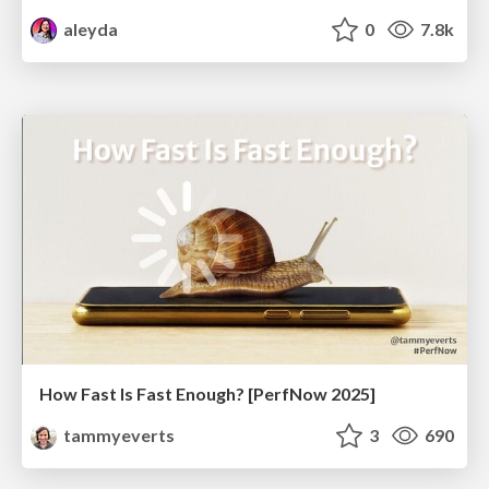
aleyda
0
7.8k
How Fast Is Fast Enough? [PerfNow 2025]
tammyeverts
3
690