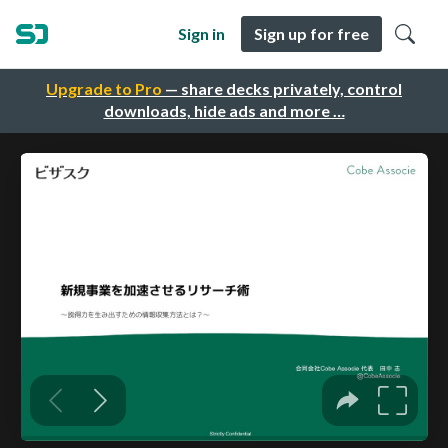
Sign in
Sign up for free
Upgrade to Pro
— share decks privately, control
downloads, hide ads and more …