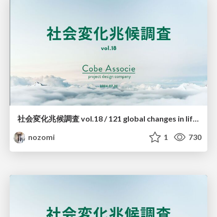
社会変化兆候調査 vol.18 / 121 global changes in lifestyle 2024 vol.18
nozomi
1
730