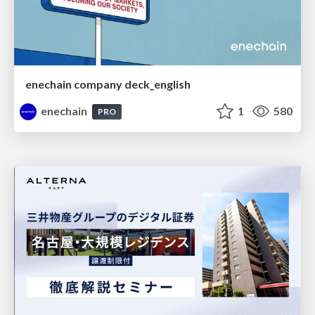
enechain company deck_english
enechain
1
580
PRO