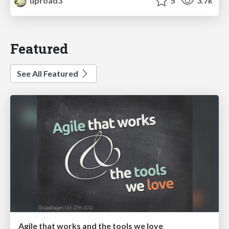
uproad3
5
3.7k
Featured
See All Featured
Agile that works and the tools we love