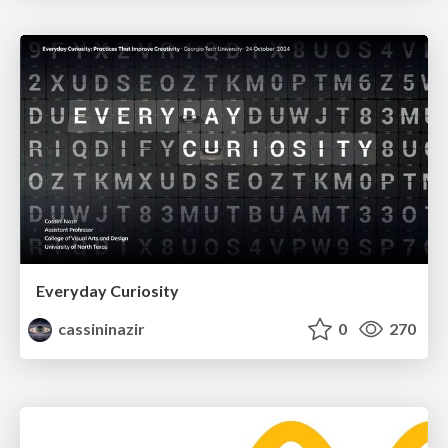
Everyday Curiosity
cassininazir
0
270