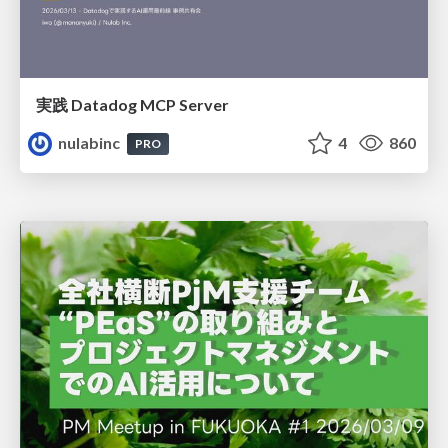
実践 Datadog MCP Server
nulabinc
4
860
PRO