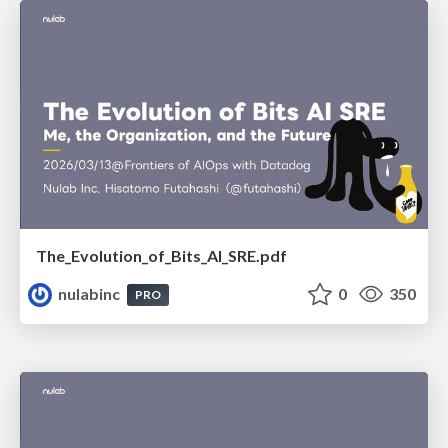
The_Evolution_of_Bits_AI_SRE.pdf
nulabinc
0
350
PRO