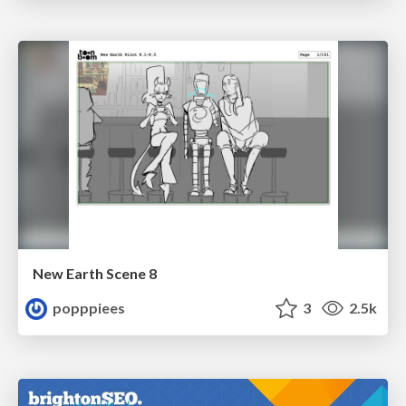
New Earth Scene 8
popppiees
3
2.5k