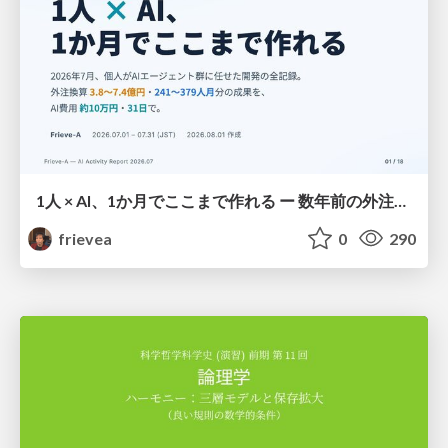
1人 × AI、1か月でここまで作れる ー 数年前の外注換算3.8〜7.4億円・241〜379人月分の作業を、AI費用 約10万円・31日で
frievea
0
290