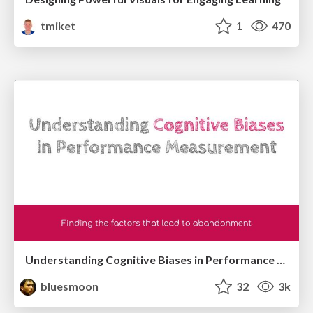
tmiket
1
470
Understanding Cognitive Biases in Performance Measurement
bluesmoon
32
3k