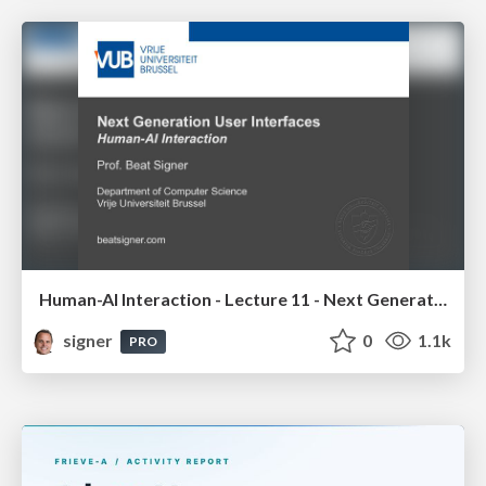
Human-AI Interaction - Lecture 11 - Next Generation User Interfaces (4018166FNR)
signer
0
1.1k
PRO