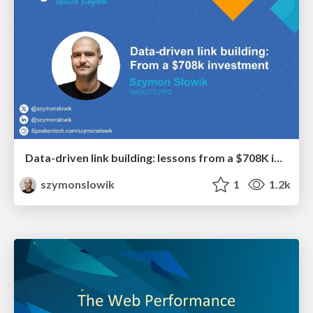
Data-driven link building: lessons from a $708K investment (BrightonSEO talk)
szymonslowik
1
1.2k