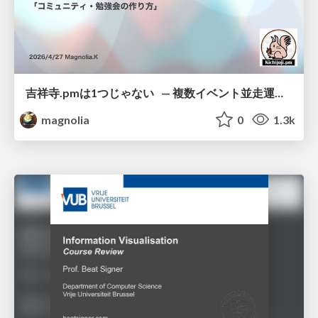
吉祥寺.pmは1つじゃない — 複数イベント並走運営の12年 —
magnolia
0
1.3k