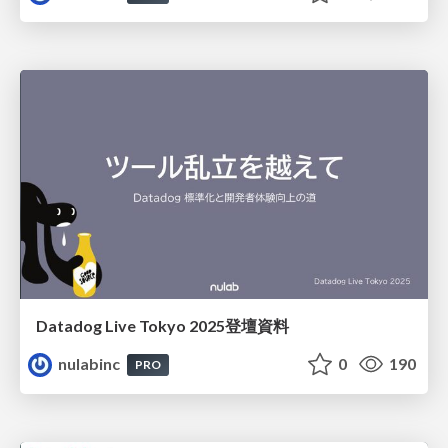
Datadog Live Tokyo 2025登壇資料
nulabinc
0
190
PRO