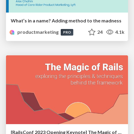
What’s in a name? Adding method to the madness
productmarketing
24
4.1k
PRO
[RailsConf 2023 Opening Keynote] The Magic of Rails