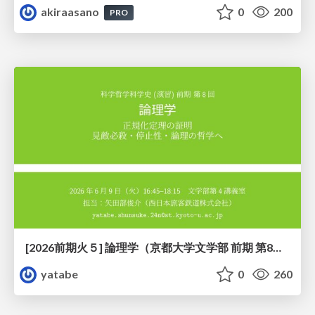
akiraasano
0
200
PRO
[2026前期火５] 論理学（京都大学文学部 前期 第8回）「正規化定理の証明」
yatabe
0
260