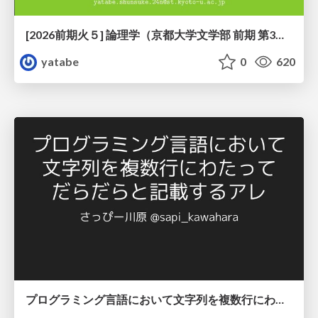
[2026前期火５] 論理学（京都大学文学部 前期 第3回）「形式言語と四つのキーワード：メタ・構成・意味論・ハーモニー」
yatabe
0
620
プログラミング言語において文字列を複数行にわたって だらだらと記載するアレ