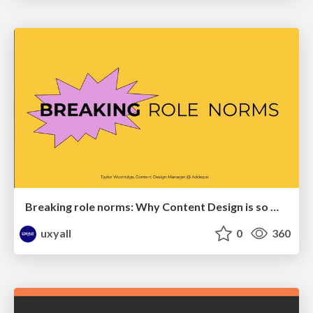
Breaking role norms: Why Content Design is so much more than writing copy - Taylor Woolridge
uxyall
0
360