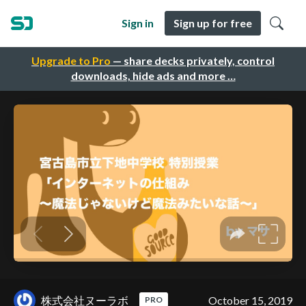
Sign in
Sign up for free
Upgrade to Pro
— share decks privately, control
downloads, hide ads and more …
株式会社ヌーラボ
October 15, 2019
PRO