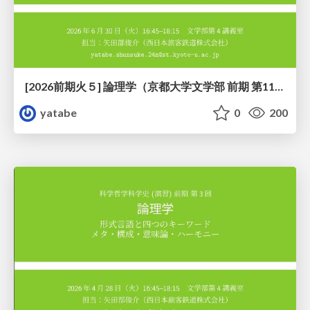
[2026前期火５] 論理学（京都大学文学部 前期 第11回）「ハーモニー：三層モデルと保存拡大」
yatabe
0
200