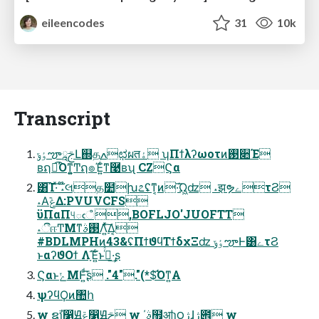
eileencodes
31
10k
Transcript
ٶݹౡࢢཱԼ஍தֶߍಛผतۀ ʮΠϯλʔωοτͷ࢓૊Έ
ʙຐ๏͡Όͳ͍͚Ͳຐ๏Έ͍ͨͳ࿩ʙʯ CZϚα
͸͡Ί·ͯ͠ ˔໊લத໺խ೭ʢͳ͔ͷ·͞Ώ͖ʣ ˔झຯےτϨ
˔Α͘ݟΔ:PVUVCFS
ϋΠαΠ୳ఁஂ,BOFLJO'JUOFTT
˔ීஈͲΜͳ࢓ࣄΛ͍ͯ͠Δ͔
#BDLMPHͷ43&ʢΠϯϑϥΤϯδχΞʣ ٶݹౡͰ͸ےτϨ
ͱαʔϑΟϯ Λָ͠Έ͍ͨͱࢥͬͯ·͢ʂ
ϚαͱݺΜͰ͍ͩ͘͞ʂ ."4"."(*$͡Όͳ͍Α
ψʔϥϘͷ঺հ
w ຊࣾɿ෱Ԭݝ෱Ԭࢢ w ΄͔ࣄ຿ॴɿ౦ژɺژ౎ w