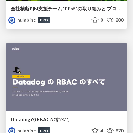
全社横断PjM⽀援チーム “PEaS”の取り組みと プロジェクトマネジメント でのAI活⽤について
nulabinc
0
200
PRO
Datadog の RBAC のすべて
nulabinc
4
870
PRO