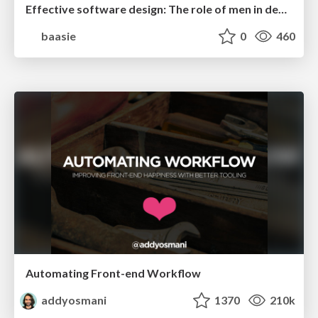
Effective software design: The role of men in debugging patriarchy in IT @ Voxxed Days AMS
baasie
0
460
Automating Front-end Workflow
addyosmani
1370
210k