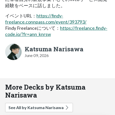
経験をベースに話しました。
イベントURL：
https://findy-
freelance.connpass.com/event/393793/
Findy Freelanceについて：
https://freelance.findy-
code.io/?fr=ann_knrsw
Katsuma Narisawa
June 09, 2026
More Decks by Katsuma
Narisawa
See All by Katsuma Narisawa