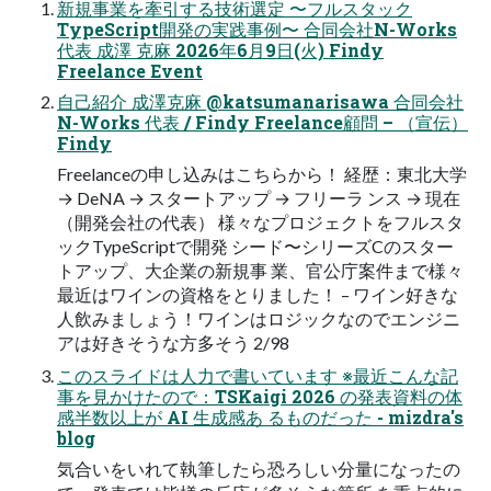
新規事業を牽引する技術選定 〜フルスタック
TypeScript開発の実践事例〜 合同会社N-Works
代表 成澤 克麻 2026年6月9日(火) Findy
Freelance Event
自己紹介 成澤克麻 @katsumanarisawa 合同会社
N-Works 代表 / Findy Freelance顧問 – （宣伝）
Findy
Freelanceの申し込みはこちらから！ 経歴：東北大学
→ DeNA → スタートアップ → フリーラ ンス → 現在
（開発会社の代表） 様々なプロジェクトをフルスタ
ックTypeScriptで開発 シード〜シリーズCのスター
トアップ、大企業の新規事 業、官公庁案件まで様々
最近はワインの資格をとりました！ – ワイン好きな
人飲みましょう！ワインはロジックなのでエンジニ
アは好きそうな方多そう 2/98
このスライドは人力で書いています ※最近こんな記
事を見かけたので：TSKaigi 2026 の発表資料の体
感半数以上が AI 生成感あ るものだった - mizdra's
blog
気合いをいれて執筆したら恐ろしい分量になったの