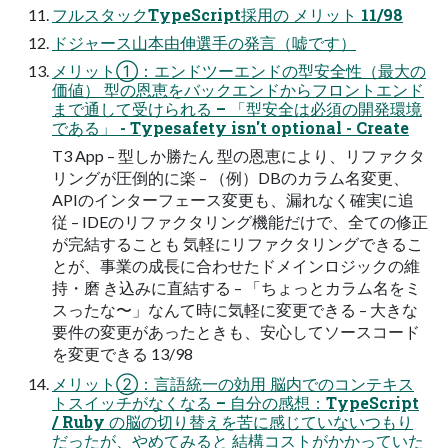
フルスタックTypeScript採用の メリット 11/98
ドジャース山本由伸選手の発言（嘘です）
メリット①：エンドツーエンドの型安全性（最大の
価値） 型の恩恵をバックエンドからフロントエンド
まで通して受けられる – 「型安全は必須の開発環境
である」 - Typesafety isn't optional - Create
T3 App – 型しか勝たん 型の恩恵により、リファクタ
リングが圧倒的に楽 – （例）DBのカラム名変更、
APIのインターフェース変更も、漏れなく確実に追
従 – IDEのリファクタリング機能だけで、全ての修正
が完結することも 気軽にリファクタリングできるこ
とが、事業の成長に合わせたドメインロジックの維
持・磨 き込みに直結する – 「ちょっとカラム名をミ
スったな〜」なんて時に気軽に変更できる – 大きな
要件の変更があったときも、安心してソースコード
を変更できる 13/98
メリット②：言語統一の効用 脳内でのコンテキス
トスイッチがなくなる – 自分の感想：TypeScript
/ Ruby の脳の切り替えを苦に感じていないつもり
だったが、やめてみると 結構コストがかかっていた