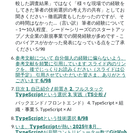
較した調査結果」ではなく「様々な現場での経験を
してきた筆者の技術選択の考え方の共有」としてお
聞きください – 徹底調査もしたかったのですが、そ
の時間はなかった…（言い訳） 筆者の経験について
– 1〜10人程度、シード〜シリーズCのスタートアッ
プ／大企業の新規事業での開発経験が多めです – こ
のバイアスがかかった発表になっている点をご了承
ください 5/98
参考文献について 自分個人の経験に偏らないよう、
参考文献を頻繁に引用しています スライド内のリン
クを、後でじっくりお読みください（スライドは公
開予定） 引用させていただいた皆さま、ありがとう
ございます 6/98
目次 1. 自己紹介 / 前置き 2. フルスタック
TypeScriptという選択 3. 実践（TS全般 /
バックエンド / フロントエ ンド） 4. TypeScript × 組
織・事業 5. TypeScript × AI
TypeScriptという技術選択 8/98
いま、TypeScriptが熱い 2025年8月、
TypeScriptが月間コントリビューター数でGitHub