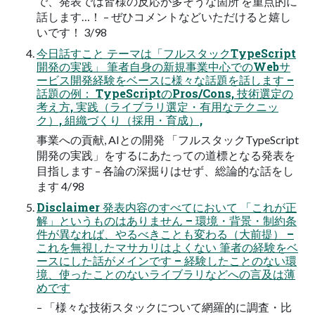
で、発表では皆様の反応が多そうな箇所 を重点的に
話します…！ – ぜひコメントなどいただけると嬉し
いです！ 3/98
今日話すこと テーマは「フルスタックTypeScript
開発の実践」 筆者自身の新規事業中心でのWebサ
ービス開発経験をベースに様々な話題を話します –
話題の例： TypeScriptのPros/Cons, 技術選定の
考え方, 実践（ライブラリ選定・有用なテクニッ
ク）, 組織づくり（採用・育成）,
事業への貢献, AIとの開発 「フルスタックTypeScript
開発の実践」をするにあたっての道標となる発表を
目指します – 各論の深掘りはせず、総論的な話をし
ます 4/98
Disclaimer 発表内容のすべてにおいて 「これが正
解」というものはありません – 環境・背景・制約条
件が異なれば、やるべきことも変わる（大前提） –
これを無視したマサカリはよくない 筆者の経験をベ
ースにした話がメインです – 経験したことのない環
境、使ったことのないライブラリなどへの言及は薄
めです
– 「様々な技術スタックについて網羅的に調査・比