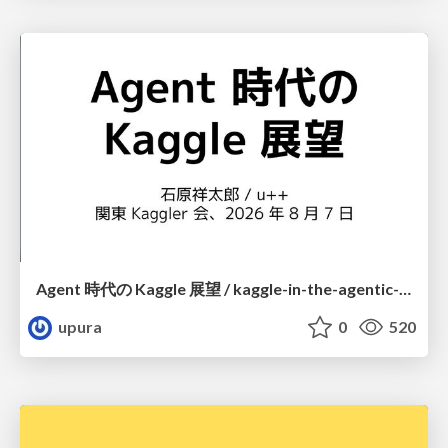
Agent 時代の Kaggle 展望 / kaggle-in-the-agentic-era
upura
0
520