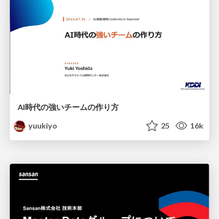
AI時代の強いチームの作り方
yuukiyo
25
16k