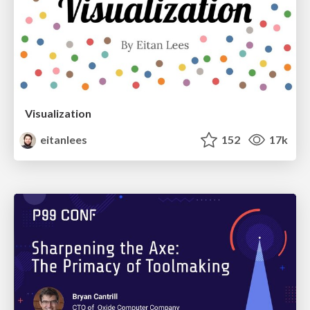
Visualization
eitanlees
152
17k