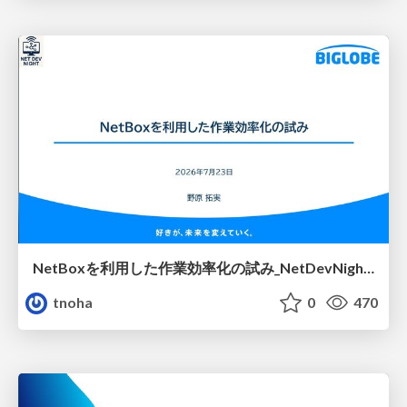
NetBoxを利用した作業効率化の試み_NetDevNight4
tnoha
0
470