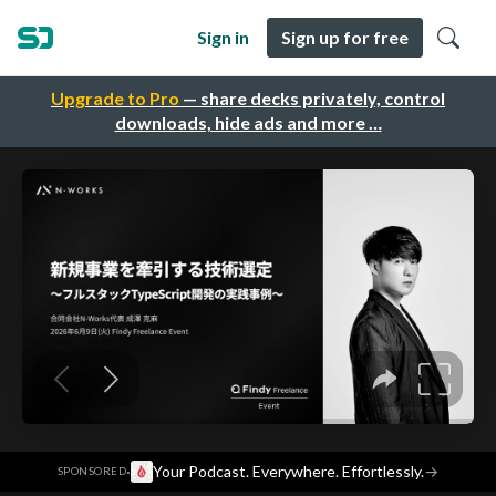
Sign in
Sign up for free
Upgrade to Pro
— share decks privately, control
downloads, hide ads and more …
·
Your Podcast. Everywhere. Effortlessly.
→
SPONSORED