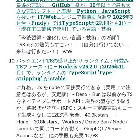
最多の言語に – GitHub自身が「10年以上で最も大
きな言語シフト」と表現 – Python・JavaScript
を抜いた IT/Webエンジニア転職動向調査 2025年3
月号（Findy）ではTypeScriptが2設問とも1位 –
「現在主に業務で使用している言語・技術」
「今後習得・強化したい言語・技術」の2部門
TSKaigi の熱気もすごい！ – （自分は行けてない…！
来年は行きたい！） 9/98
バックエンドTSの盛り上がり ランタイム：軒並み
TSファーストに – Node.js v25.2.0（2025年11
月）で、ランタイムの TypeScript "type
stripping" が stable
に昇格。 .ts を node で直接実行できる（実用上の注
意点はあるが、安定版） – Deno・Bun は以前からTS
をネイティブにサポート API：境界の型をどう扱う
か、選択肢が並立 – tRPC：スキーマ定義言語もコー
ド生成もなしにE2Eの型安全。40.3k stars。 –
Hono：30.8k stars。Workers / Deno / Bun / Node /
Lambda で同じコードが動く – GraphQL / Server
Actions など、他の手段も充実 10/98