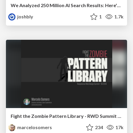
We Analyzed 250 Million AI Search Results: Here's What I Found
joshbly
1
1.7k
Fight the Zombie Pattern Library - RWD Summit 2016
marcelosomers
234
17k