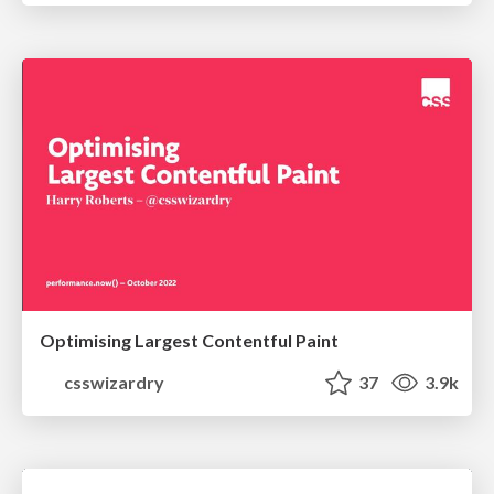
Optimising Largest Contentful Paint
csswizardry
37
3.9k