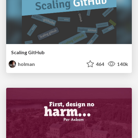
Scaling GitHub
holman
464
140k