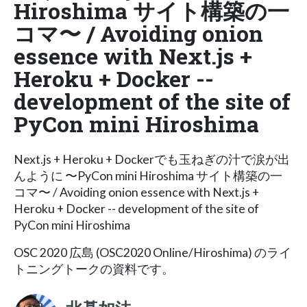
Hiroshima サイト構築の一
コマ〜 / Avoiding onion
essence with Next.js +
Heroku + Docker --
development of the site of
PyCon mini Hiroshima
Next.js + Heroku + Dockerでも玉ねぎの汁で涙が出
んように 〜PyCon mini Hiroshima サイト構築の一
コマ〜 / Avoiding onion essence with Next.js +
Heroku + Docker -- development of the site of
PyCon mini Hiroshima
OSC 2020 広島 (OSC2020 Online/Hiroshima) のライ
トニングトークの資料です。