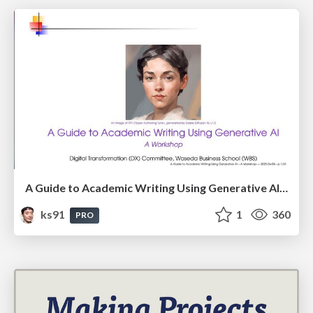
A Guide to Academic Writing Using Generative AI - A Workshop
ks91
1
360
PRO