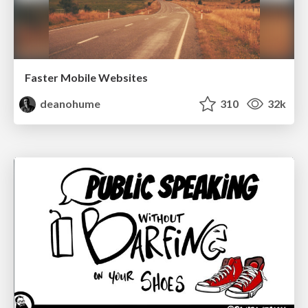
Faster Mobile Websites
deanohume
310
32k