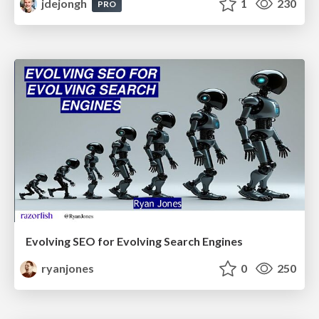
jdejongh
1
230
PRO
Evolving SEO for Evolving Search Engines
ryanjones
0
250