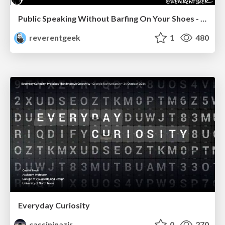
Public Speaking Without Barfing On Your Shoes - THAT 2023
reverentgeek
1
480
Everyday Curiosity
cassininazir
0
270