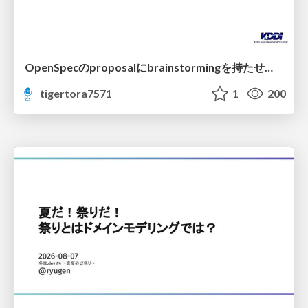
OpenSpecのproposalにbrainstormingを持たせてみた
tigertora7571
1
200