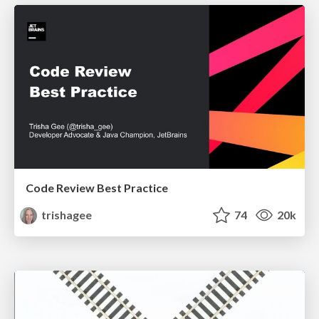
Code Review Best Practice
trishagee
74
20k