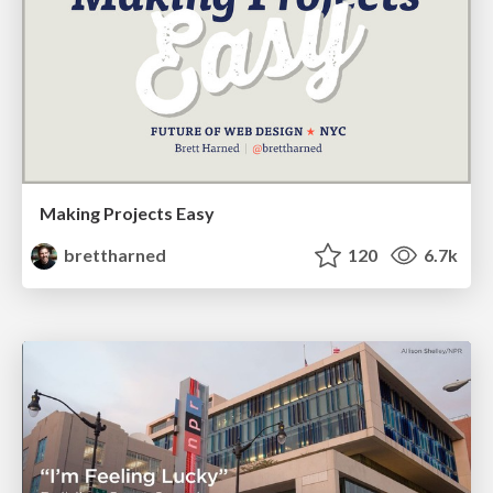
Making Projects Easy
brettharned
120
6.7k