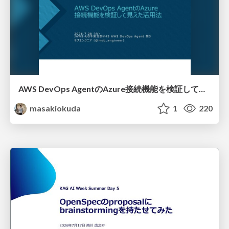
AWS DevOps AgentのAzure接続機能を検証して見えた活用法／Use Cases Verified for the AWS DevOps Agent's Azure Connectivity Feature
masakiokuda
1
220