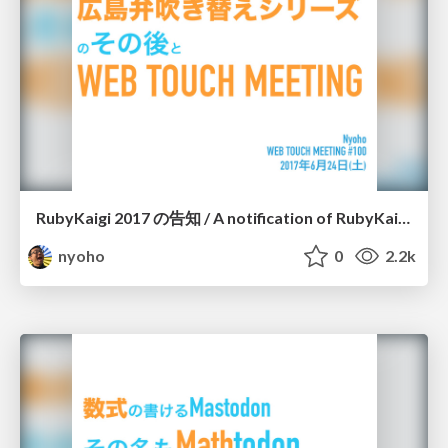
RubyKaigi 2017 の告知 / A notification of RubyKaigi 2017 at WTM100
nyoho
0
2.2k