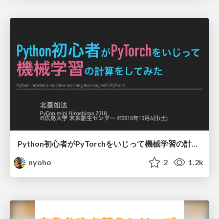
Python初心者がPyTorchをいじって機械学習の計算してみた PyCon mini Hiroshima 2018 / Python-newbies machine learning learning with PyTorch
nyoho
2
1.2k