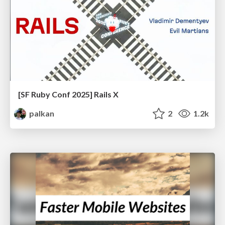
[SF Ruby Conf 2025] Rails X
palkan
2
1.2k