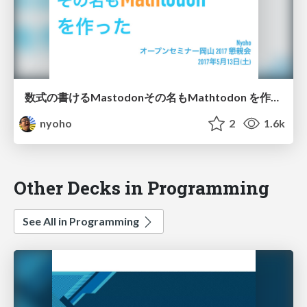
数式の書けるMastodonその名もMathtodon を作った (#OSO2017 懇親会LT) / Introduction to Mathtodon
nyoho
2
1.6k
Other Decks in Programming
See All in Programming