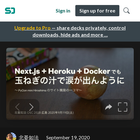
Sign in
Sign up for free
Upgrade to Pro
— share decks privately, control
downloads, hide ads and more …
北䑓如法
September 19, 2020