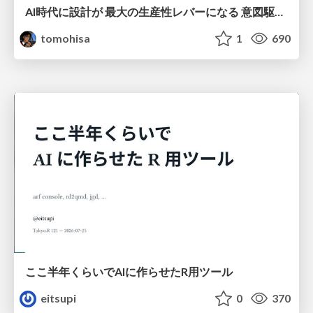
AI時代に設計が 最大の生産性レバーになる 意図駆動開発とデータを消さない設計｜Don't Delete Your Data or Your Intent — Design as the Deepest Lever in the AI Era
tomohisa
1
690
ここ半年くらいでAIに作らせたR用ツール
eitsupi
0
370