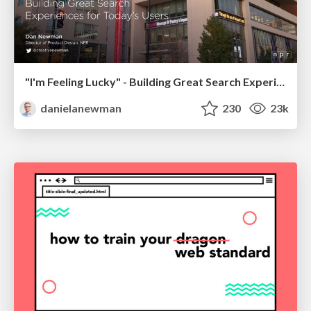
"I'm Feeling Lucky" - Building Great Search Experiences for Today's Users (#IAC19)
danielanewman
230
23k