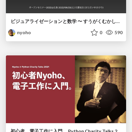
ビジュアライゼーションと数学 〜 すうがくむかしばなし 負の数・複素数編 〜 / Visualization-and-mathematics-OSH2022
nyoho
0
590
初心者、電子工作に入門。 Python Charity Talks 2021.09 / A beginner started electronic handicraft - Python Charity Talks 2021.09