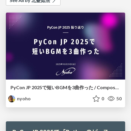
See All by 北䑓如法
PyCon JP 2025で短いBGMを3曲作った / Composed 3 pieces of music for PyCon JP 2025
nyoho
0
50