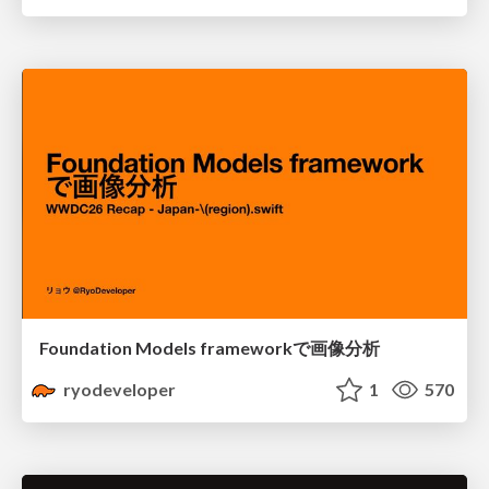
Foundation Models frameworkで画像分析
ryodeveloper
1
570