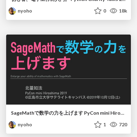
nyoho
0
18k
SageMathで数学の力を上げます PyCon mini Hiroshima 2019 / Enlarge your ability of mathematics with SageMath
nyoho
1
720