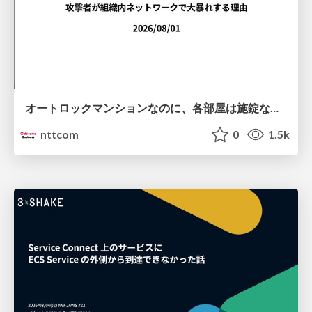
オートロックマンションなのに、各部屋は施錠なし！？ 攻撃者が組織内ネットワークで大暴れする理由 / The Front Door Is Locked, but the Rooms Are Wide Open: Why Attackers Move Freely Inside Enterprise Networks
nttcom
0
1.5k