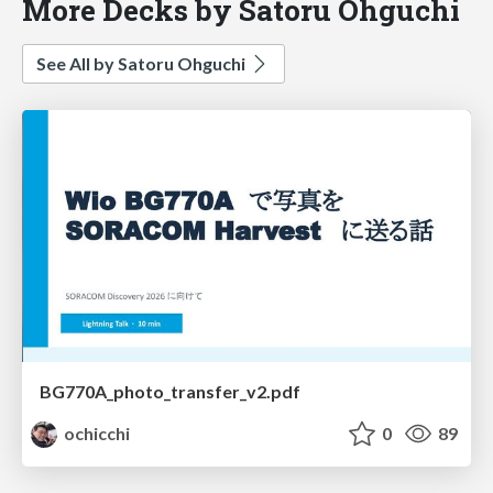
More Decks by Satoru Ohguchi
See All by Satoru Ohguchi
BG770A_photo_transfer_v2.pdf
ochicchi
0
89