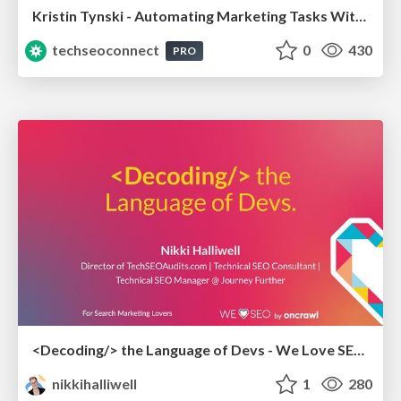
Kristin Tynski - Automating Marketing Tasks With AI
techseoconnect
0
430
PRO
<Decoding/> the Language of Devs - We Love SEO 2024
nikkihalliwell
1
280