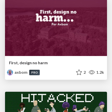
First, design no harm
axbom
2
1.2k
PRO