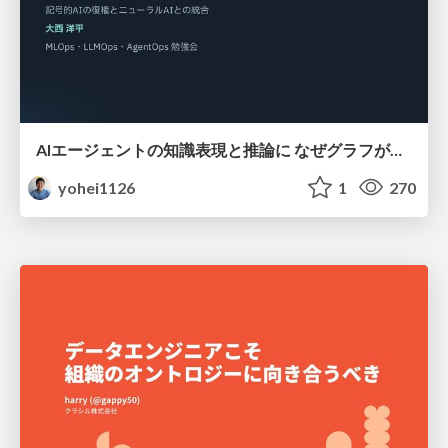
AIエージェントの知識表現と推論に なぜグラフが使われるのか - 記号的AIの復権とニューラルAIとの統合
yohei1126
1
270