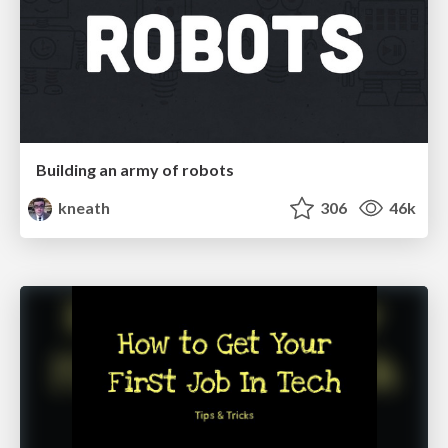
Building an army of robots
kneath
306
46k