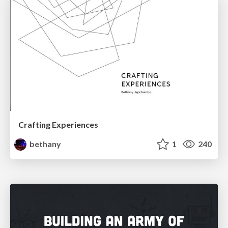
Crafting Experiences
bethany
1
240