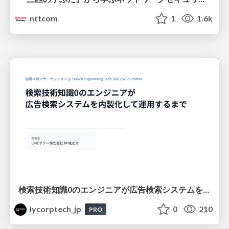
nttcom
1
1.6k
検索技術知識0のエンジニアが広告検索システムを内製化して運用するまで
lycorptech_jp
0
210
PRO