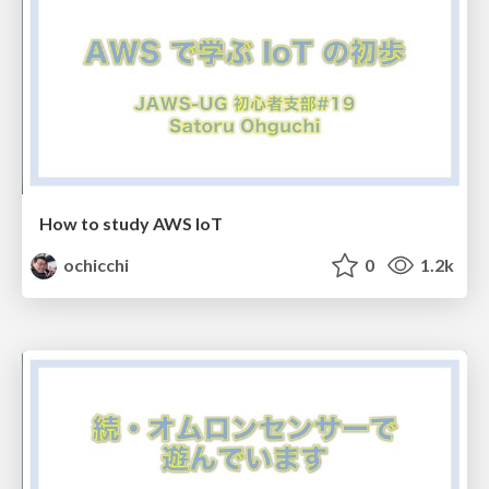
How to study AWS IoT
ochicchi
0
1.2k