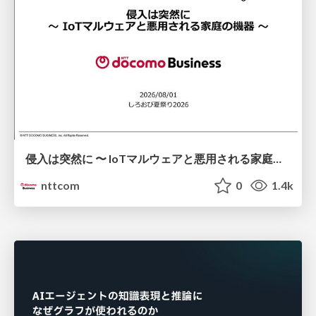
侵入は突然に 〜 IoTマルウェアと悪用される家庭の機器 ～ / When Intrusion Strikes: IoT Malware and the Abuse of Home Devices
nttcom
0
1.4k