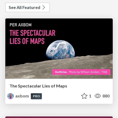
See All Featured
The Spectacular Lies of Maps
axbom
1
880
PRO