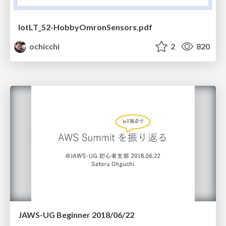
IotLT_52-HobbyOmronSensors.pdf
ochicchi
2
820
JAWS-UG Beginner 2018/06/22