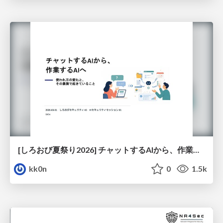
[しろおび夏祭り2026] チャットするAIから、作業するAIへ - 使われ方の変化と、その裏側で起きていること
kk0n
0
1.5k