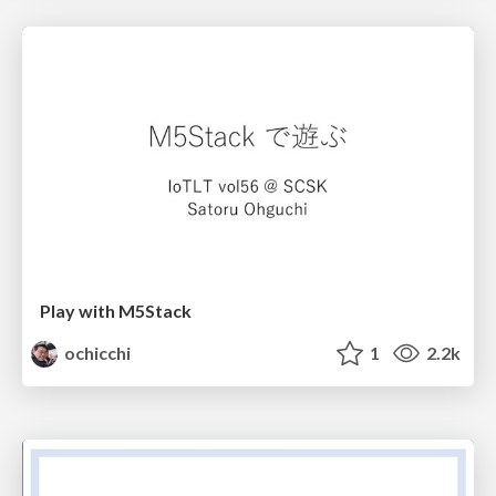
Play with M5Stack
ochicchi
1
2.2k