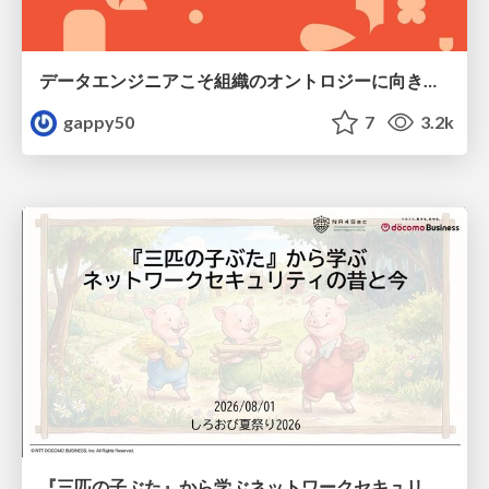
データエンジニアこそ組織のオントロジーに向き合うべき — 問いに答えるAIから、事業を動かすAIへ
gappy50
7
3.2k
『三匹の子ぶた』から学ぶネットワークセキュリティの昔と今 / Network Security: Then and Now Through the Lens of The Three Little Pigs