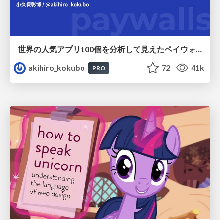
世界の人気アプリ100個を分析して見えたペイウォール設計の心得
akihiro_kokubo
72
41k
PRO