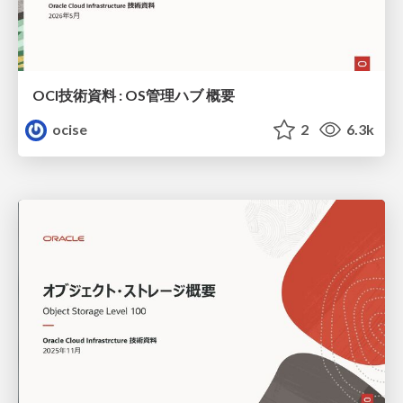
OCI技術資料 : OS管理ハブ 概要
ocise
2
6.3k