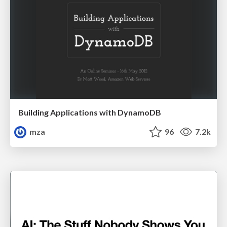
Building Applications with DynamoDB
mza
96
7.2k