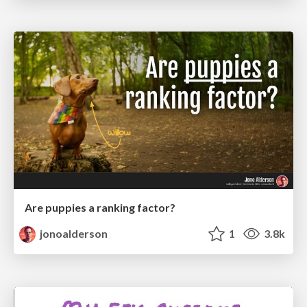
Are puppies a ranking factor?
jonoalderson
1
3.8k