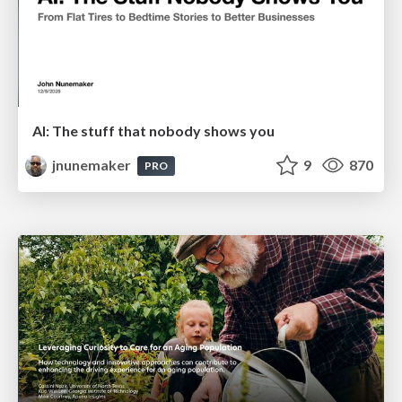
AI: The stuff that nobody shows you
jnunemaker
9
870
PRO