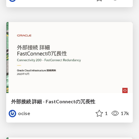
外部接続 詳細 - FastConnectの冗長性
ocise
1
17k