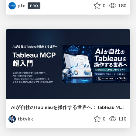
pfn
0
180
PRO
AIが自社のTableauを操作する世界へ：Tableau MCP超入門
tbtykk
0
110