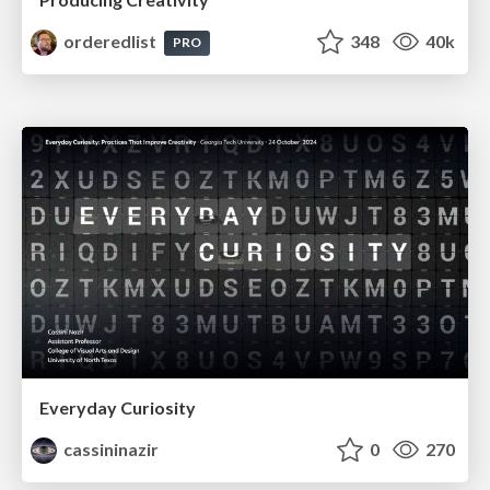
orderedlist
348
40k
PRO
Everyday Curiosity
cassininazir
0
270