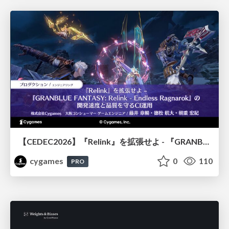
【CEDEC2026】『Relink』を拡張せよ - 『GRANBLUE FANTASY: Relink - Endless Ragnarok』の開発速度と品質を守るCI運用
cygames
0
110
PRO