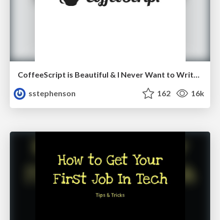
CoffeeScript is Beautiful & I Never Want to Write Plain JavaScript Again
sstephenson
162
16k