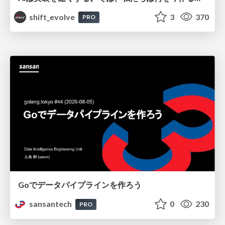
shift_evolve
3
370
PRO
Goでデータパイプラインを作ろう
sansantech
0
230
PRO