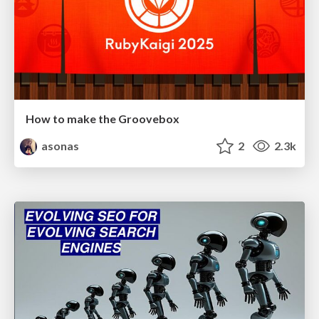
How to make the Groovebox
asonas
2
2.3k