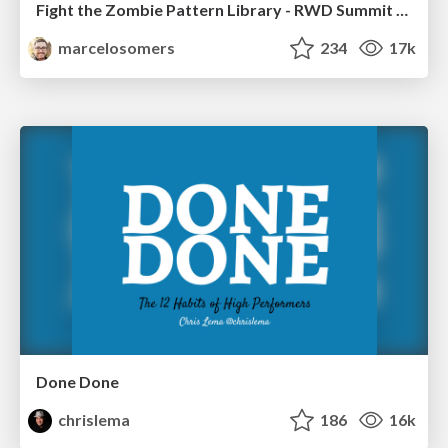
Fight the Zombie Pattern Library - RWD Summit 2016
marcelosomers
234
17k
Done Done
chrislema
186
16k