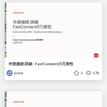
外部接続 詳細 - FastConnectの冗長性
ocise
1
17k