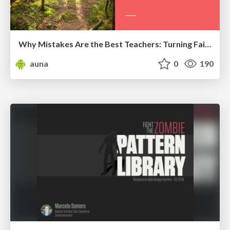
Why Mistakes Are the Best Teachers: Turning Failure into a Pathway for Growth
auna
0
190