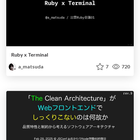
Ruby x Terminal
a_matsuda
7
720