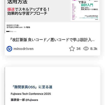
『改訂新版 良いコード／悪いコードで学ぶ設計入門』活用方法−爆速でスキルアップする！効果的な学習アプローチ / effective-learning-of-good-code
minodriven
34
8.3k