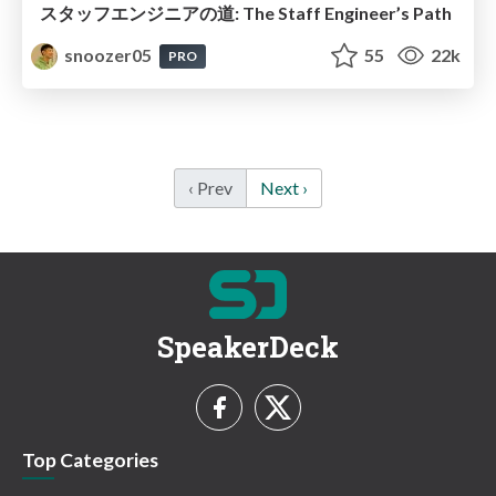
スタッフエンジニアの道: The Staff Engineer’s Path
snoozer05
55
22k
PRO
‹ Prev
Next ›
SpeakerDeck
Top Categories