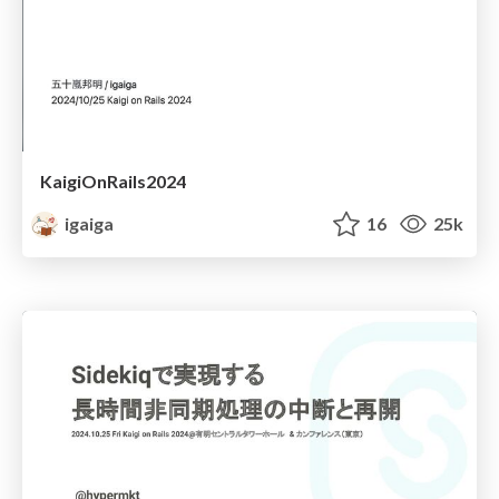
KaigiOnRails2024
igaiga
16
25k