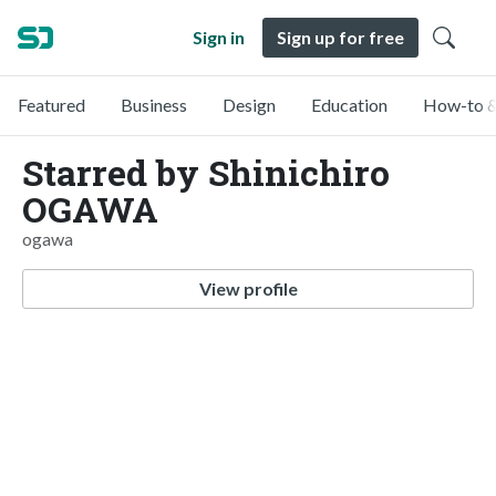
Sign in
Sign up for free
Featured
Business
Design
Education
How-to &
Starred by Shinichiro
OGAWA
ogawa
View profile