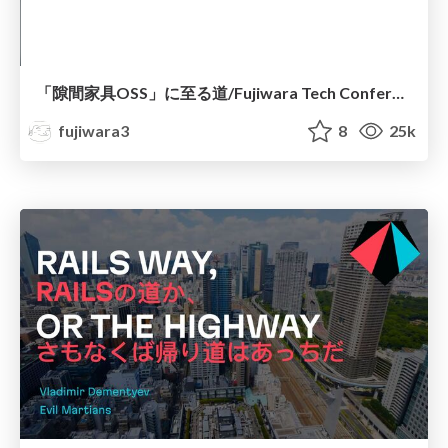
「隙間家具OSS」に至る道/Fujiwara Tech Conference 2025
fujiwara3
8
25k