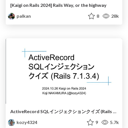
[Kaigi on Rails 2024] Rails Way, or the highway
palkan
8
28k
ActiveRecord SQLインジェクションクイズ (Rails 7.1.3.4)
kozy4324
9
5.7k