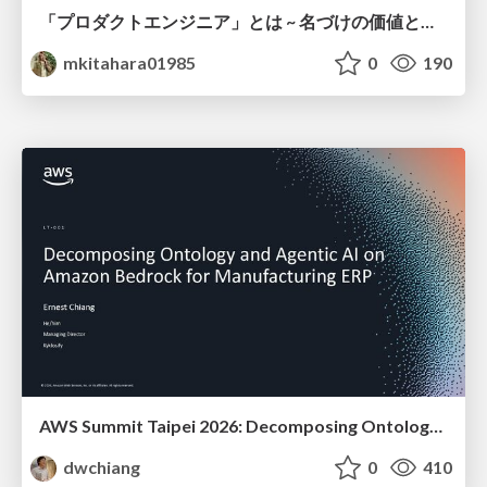
「プロダクトエンジニア」とは ~ 名づけの価値と、言葉が動かす力 ~
mkitahara01985
0
190
AWS Summit Taipei 2026: Decomposing Ontology and Agentic AI - Using Amazon Bedrock to Bring Living Water to Manufacturing ERP
dwchiang
0
410