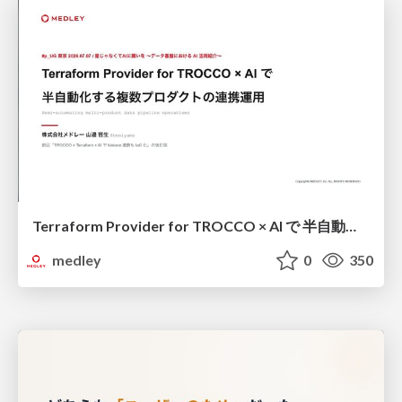
Terraform Provider for TROCCO × AI で 半自動化する複数プロダクトの連携運用 / Semi-Automating Multi-Product Data Integration Ops with the Terraform Provider for TROCCO × AI
medley
0
350