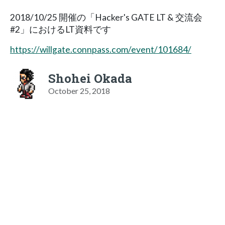
2018/10/25 開催の「Hacker's GATE LT & 交流会
#2」におけるLT資料です
https://willgate.connpass.com/event/101684/
Shohei Okada
October 25, 2018