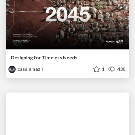
Designing for Timeless Needs
cassininazir
1
430