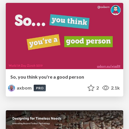
So, you think you're a good person
axbom
2
2.1k
PRO