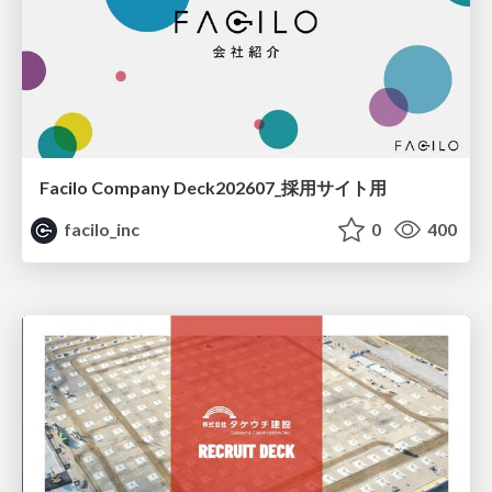
Facilo Company Deck202607_採用サイト用
facilo_inc
0
400