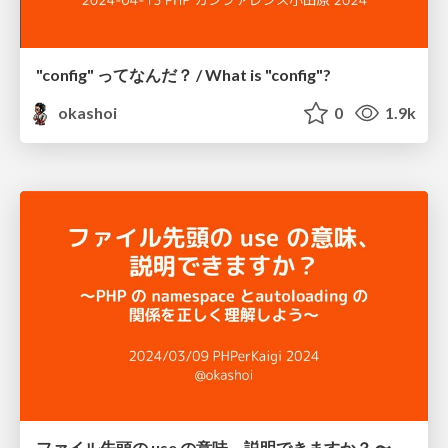
"config" ってなんだ？ / What is "config"?
okashoi
0
1.9k
ファイル先頭の use の意味、説明できますか？ 〜PHP の namespace と autoloading の関係を正しく理解しよう〜 / namespace and autoloading in php