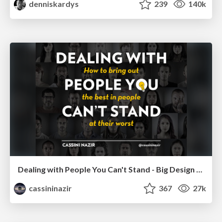
denniskardys
239
140k
Dealing with People You Can't Stand - Big Design 2015
cassininazir
367
27k