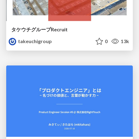
タケウチグループRecruit
takeuchigroup
0
13k