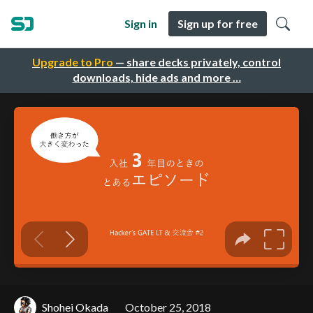
Sign in
Sign up for free
Upgrade to Pro
— share decks privately, control
downloads, hide ads and more …
Shohei Okada
October 25, 2018