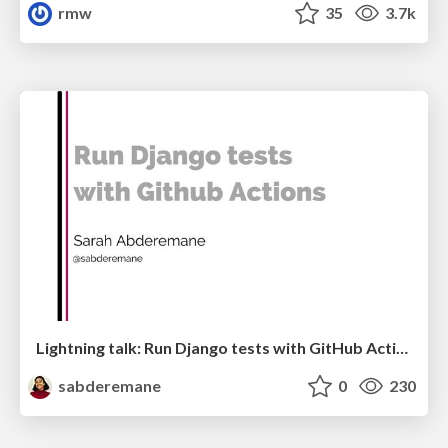
rmw
35
3.7k
Lightning talk: Run Django tests with GitHub Actions
sabderemane
0
230