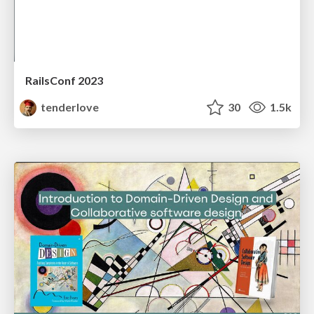
RailsConf 2023
tenderlove
30
1.5k