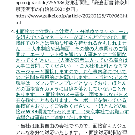
np.co.jp/article/255336 財形新聞社「鎌倉新書 神奈川
県藤沢市の自治体DXに参画」
https://www.zaikei.co.jp/article/20230125/707063.ht
ml
4 面接のご注意点 ご注意点 ・分単位でスケジュール
を組んでいるマネージャーがほとんどですので、面
接終了のときは淡泊な印象を持たれるかもしれませ
ん。 ・人事制度や給与面、その他の人事周りのご質
問は、エージェント様を通じて人事あてにご質問な
さってください。 （人事が選考に入っている場合は
人事に質問してください） ・ご入社後上司となるマ
ネージャーと面接しますので、お仕事内容について
のご質問を積極的にお願いします。 ・当社のデスク
環境は、ダブルディスプレイとなっており、ほとん
どの面接官がカメラに目線を落としていないことが
あります。 ・面接中のメモ等を、面接をしながらメ
モを残すこともあります。キーボードを触っている
面接官もおりますご容赦ください。 ・ほとんどの面
接がWEB環境で行われます。（東京本社でお願いす
る場合は事前にご連絡いたします）
・当社は服装自由の会社ですので、面接官もカジュ
アルな格好で対応いたします。 ・面接対応時間が早