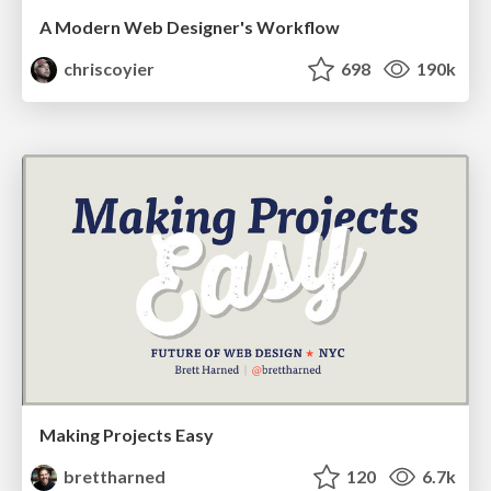
A Modern Web Designer's Workflow
chriscoyier
698
190k
Making Projects Easy
brettharned
120
6.7k