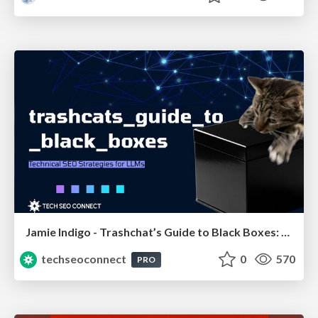
Jamie Indigo - Trashchat’s Guide to Black Boxes: Technical SEO Tactics for LLMs
techseoconnect
0
570
PRO