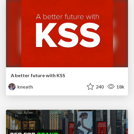
A better future with KSS
kneath
240
18k