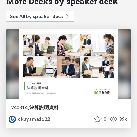
More Decks by speaker deck
See All by speaker deck
240314_決算説明資料
okuyama1122
0
39k