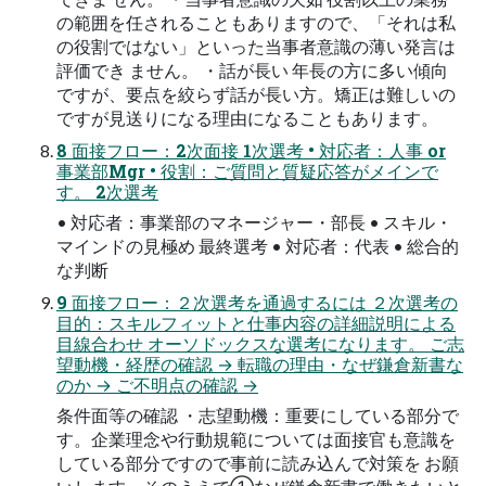
の範囲を任されることもありますので、「それは私
の役割ではない」といった当事者意識の薄い発言は
評価でき ません。 ・話が長い 年長の方に多い傾向
ですが、要点を絞らず話が長い方。矯正は難しいの
ですが見送りになる理由になることもあります。
8 面接フロー：2次面接 1次選考 • 対応者：人事 or
事業部Mgr • 役割：ご質問と質疑応答がメインで
す。 2次選考
• 対応者：事業部のマネージャー・部長 • スキル・
マインドの見極め 最終選考 • 対応者：代表 • 総合的
な判断
9 面接フロー：２次選考を通過するには ２次選考の
目的：スキルフィットと仕事内容の詳細説明による
目線合わせ オーソドックスな選考になります。 ご志
望動機・経歴の確認 → 転職の理由・なぜ鎌倉新書な
のか → ご不明点の確認 →
条件面等の確認 ・志望動機：重要にしている部分で
す。企業理念や行動規範については面接官も意識を
している部分ですので事前に読み込んで対策を お願