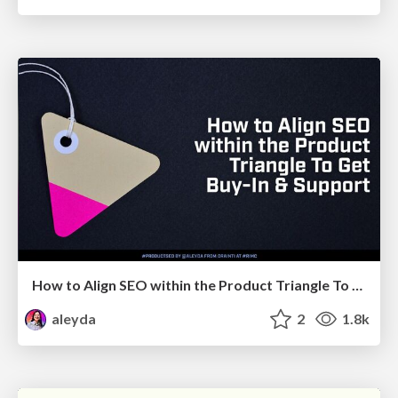
How to Align SEO within the Product Triangle To Get Buy-In & Support - #RIMC
aleyda
2
1.8k