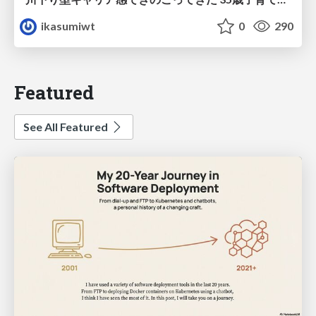
ikasumiwt
0
290
Featured
See All Featured