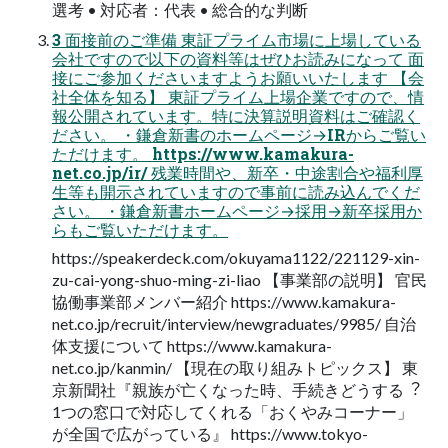
選考 • 対応者：代表 • 総合的な判断
3 面接前のご準備 東証プライム市場に上場している
会社ですので以下の資料等はぜひお読みになって 面
接にご参加くださいますようお願いいたします 【会
社全体を知る】 東証プライム上場企業ですので、情
報公開されています。特に決算説明資料はご確認く
ださい。 ・鎌倉新書のホームページ→IRからご覧い
ただけます。 https://www.kamakura-
net.co.jp/ir/ 残業時間や、新卒・中途割合や福利厚
生等も開示されていますので事前に読み込んでくだ
さい。 ・鎌倉新書ホームページ→採用→新卒採用か
らもご覧いただけます。
https://speakerdeck.com/okuyama1122/221129-xin-
zu-cai-yong-shuo-ming-zi-liao 【事業部の説明】 官民
協働事業部メンバー紹介 https://www.kamakura-
net.co.jp/recruit/interview/newgraduates/9985/ 自治
体支援について https://www.kamakura-
net.co.jp/kanmin/ 【現在の取り組みトピックス】 東
京新聞社『親族が亡くなった時、手続きどうする︖
1つの窓口で対応してくれる「おくやみコーナー」
が全国で広がっている』 https://www.tokyo-