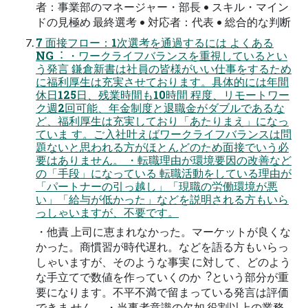
者：事業部のマネージャー・部長 • スキル・マイン
ドの見極め 最終選考 • 対応者：代表 • 総合的な判断
7 面接フロー：1次選考を通過するには よくある
NG︓ ・ワークライフバランスを重視しているとい
う発言 鎌倉新書は社員の皆様がいい仕事をするため
に福利厚生は充実させております。具体的には年間
休日125日、残業時間も10時間 程度、リモートワー
ク週2回可能、年金制度と退職金がダブルであるな
ど、福利厚生は充実しており「あたりまえ」になっ
ていま す。ご入社叶えばワークライフバランスは問
題ないと思われる方がほとんどのため面接でいう必
要はありません。 ・転職理由が環境要因の改善など
の「手段」になっている 転職活動をしている理由が
「パートナーの引っ越し」「現職の労働環境が悪
い」「給与が低かった」などを説明される方もいら
っしゃいますが、不要です。
・他責 上司に恵まれなかった。マーケットが良くな
かった。商慣習が時代遅れ。などを語る方もいらっ
しゃいますが、そのような事実 に対して、どのよう
な手立てで数値を作っていくのか︖という部分が重
要になります。不平不満で留まっている発言は評価
できま せん。 ・当事者意識の欠如 役割以上の業務