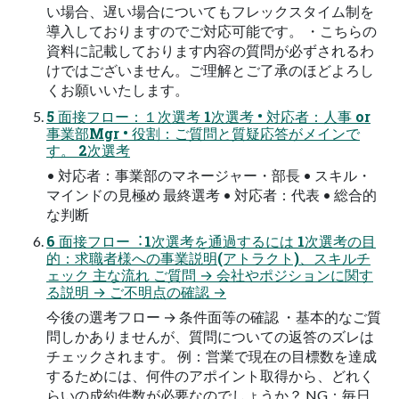
い場合、遅い場合についてもフレックスタイム制を
導入しておりますのでご対応可能です。 ・こちらの
資料に記載しております内容の質問が必ずされるわ
けではございません。ご理解とご了承のほどよろし
くお願いいたします。
5 面接フロー：１次選考 1次選考 • 対応者：人事 or
事業部Mgr • 役割：ご質問と質疑応答がメインで
す。 2次選考
• 対応者：事業部のマネージャー・部長 • スキル・
マインドの見極め 最終選考 • 対応者：代表 • 総合的
な判断
6 面接フロー︓1次選考を通過するには 1次選考の目
的：求職者様への事業説明(アトラクト)、スキルチ
ェック 主な流れ ご質問 → 会社やポジションに関す
る説明 → ご不明点の確認 →
今後の選考フロー → 条件面等の確認 ・基本的なご質
問しかありませんが、質問についての返答のズレは
チェックされます。 例：営業で現在の目標数を達成
するためには、何件のアポイント取得から、どれく
らいの成約件数が必要なのでしょうか？ NG：毎日