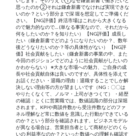
いします。そのうえで①なぜ鎌倉新書で働きたいと
思ったのか②それは鎌倉新書でなければ実現できな
いのか？という部分まで深 堀を想定してご準備くだ
さい。 【NG評価】終活市場はこれから大きくなる
ので魅力的なので… (単なる事実なので、それだから
何をしたいのか？を知りたい） 【NG評価】成長し
たい（鎌倉新書でどのようになりたいのか？、数年
後どうなりたいのか？等の具体性がない） 【NG評
価】社会貢献をしたい（鎌倉新書の事業の中、また
今回のポジションでどのように社会貢献がしたいの
かわからない） ※大きな市場への魅力、ご自身の成
長や社会貢献自体は良いのですが、具体性を添えて
お話ください ・退職の理由：退職することでしか解
決しない理由等の方が望ましいです（NG：〇〇は
やりたくなくて、ノルマ・上司がきつくて） ・経歴
の確認：とくに営業職では、数値認識の部分は深堀
されます。KPIや商談件数から受注件数などのファ
ネル理解など常に数値を 意識した行動ができている
のか？という部分を確認されます。ビジネスモデル
が異なる場合は、営業担当者として商材がどのくら
いの 利益率なのか？といった数値への理解も確認す