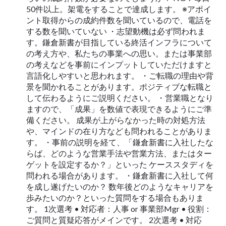
50件以上。架電をすることで達成します。 ※アポイ
ント取得からの成約件数を聞いているので、電話を
する数を聞いていない ・志望動機は必ず問われま
す。鎌倉新書が目指している終活インフラについて
の考え方や、私たちの事業への思い。または事業部
の考えなどを事前にインプットしていただけますと
言語化しやすいと思われます。 ・ご転職の理由や背
景を聞かれることがあります。ポジティブな転職と
して伝わるようにご説明ください。 ・営業職となり
ますので、「成果」を数値で表現できるようにご準
備ください。 成果が上がらなかった時の対処方法
や、マインドの在り方なども問われることがありま
す。 ・事前の説明を経て、「鎌倉新書に入社したな
らば、どのような営業手法や営業方法、またはター
ゲットを設定するか？」といった ケーススタディを
問われる場合があります。 ・鎌倉新書に入社して何
を成し遂げたいのか？ 数年後どのようなキャリアを
歩みたいのか？といった質問をする場合もありま
す。 1次選考 • 対応者：人事 or 事業部Mgr • 役割：
ご質問と質疑応答がメインです。 2次選考 • 対応