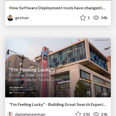
How Software Deployment tools have changed in the past 20 years
geshan
1
34k
"I'm Feeling Lucky" - Building Great Search Experiences for Today's Users (#IAC19)
danielanewman
230
23k