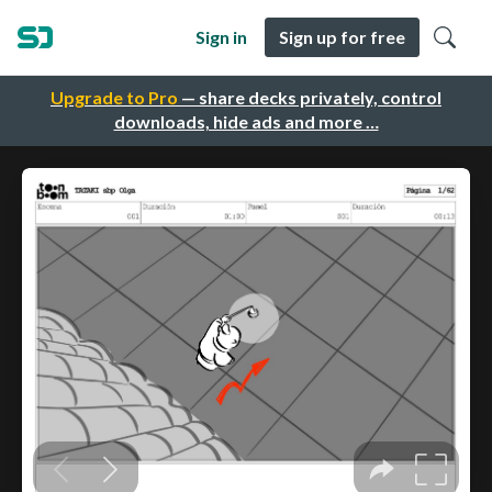
Sign in
Sign up for free
Upgrade to Pro
— share decks privately, control
downloads, hide ads and more …