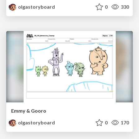
olgastoryboard
0
330
Emmy & Gooro
olgastoryboard
0
170