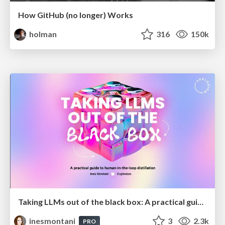
How GitHub (no longer) Works
holman
316
150k
Taking LLMs out of the black box: A practical guide to human-in-the-loop distillation
inesmontani
3
2.3k
PRO