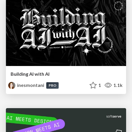
Building AI with AI
inesmontani
1
1.1k
PRO