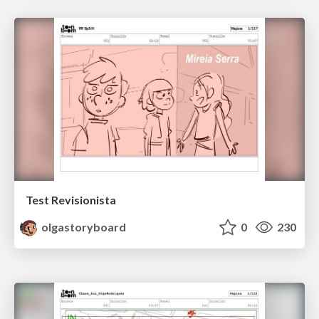
Test Revisionista
olgastoryboard
0
230