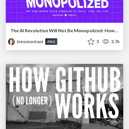
The AI Revolution Will Not Be Monopolized: How open-source beats economies of scale, even for LLMs
inesmontani
3
3.7k
PRO