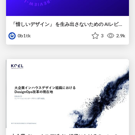
「惜しいデザイン」 を生み出さないための AIレビューループ
0b1tk
3
2.9k