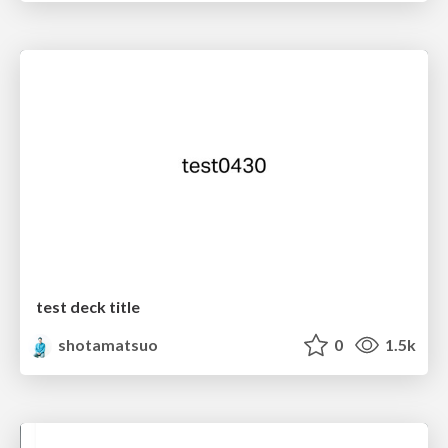
test deck title
shotamatsuo
0
1.5k