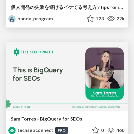
個人開発の失敗を避けるイケてる考え方 / tips for indie hackers
panda_program
123
22k
Sam Torres - BigQuery for SEOs
techseoconnect
0
460
PRO