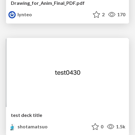
Drawing_for_Anim_Final_PDF.pdf
lynteo
2
170
test deck title
shotamatsuo
0
1.5k