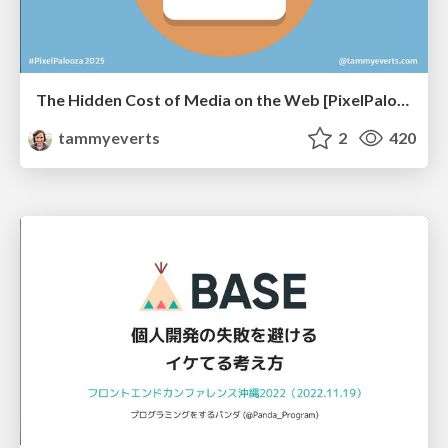
The Hidden Cost of Media on the Web [PixelPalooza 2025]
tammyeverts
2
420