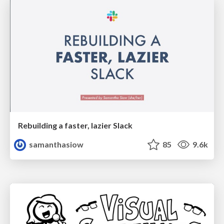
Rebuilding a faster, lazier Slack
samanthasiow
85
9.6k