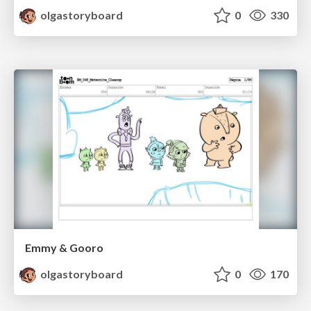
olgastoryboard
0
330
Emmy & Gooro
olgastoryboard
0
170