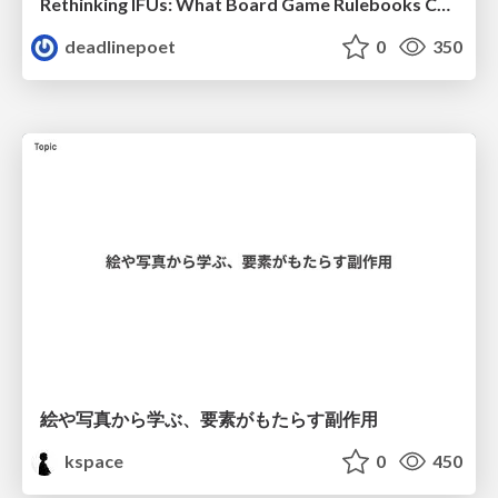
Rethinking IFUs: What Board Game Rulebooks Contribute to IFU Usability
deadlinepoet
0
350
絵や写真から学ぶ、要素がもたらす副作用
kspace
0
450