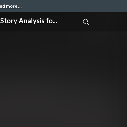
and more …
nalysis fo...