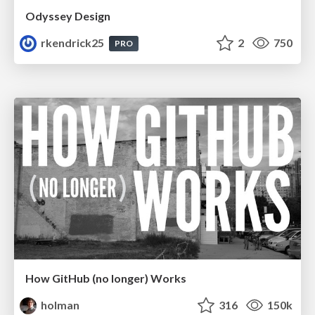
Odyssey Design
rkendrick25
2
750
PRO
How GitHub (no longer) Works
holman
316
150k