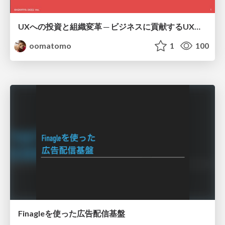
UXへの投資と組織変革 ─ ビジネスに貢献するUXチームの飛躍 ─
oomatomo
1
100
Finagleを使った広告配信基盤