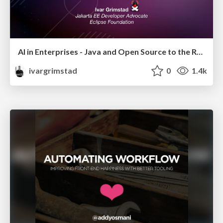
AI in Enterprises - Java and Open Source to the Rescue
ivargrimstad
0
1.4k