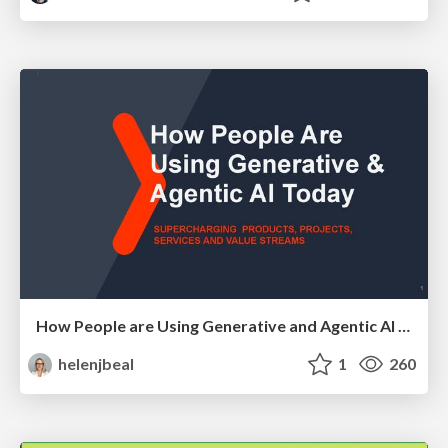
How People are Using Generative and Agentic AI to Supercharge Their Products, Projects, Services and Value Streams Today
helenjbeal
1
260