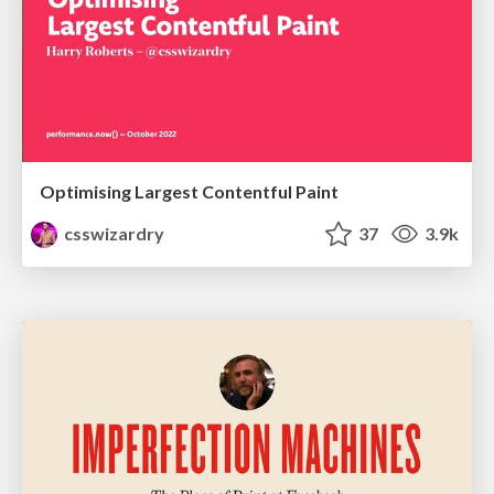
Optimising Largest Contentful Paint
csswizardry
37
3.9k