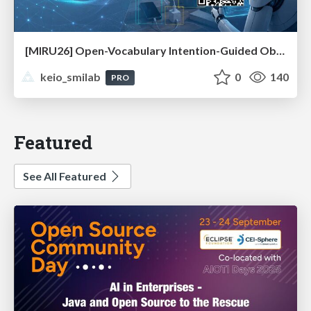
[MIRU26] Open-Vocabulary Intention-Guided Object Detection in Diverse Scenes
keio_smilab
0
140
PRO
Featured
See All Featured