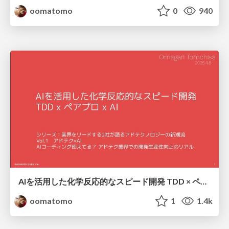
oomatomo
0
940
AIを活用した化学反応的なスピード開発 TDD × ペアプロ × AI / Chemically Reactive Speed Development with AI. TDD-Pair Pro-AI
oomatomo
1
1.4k