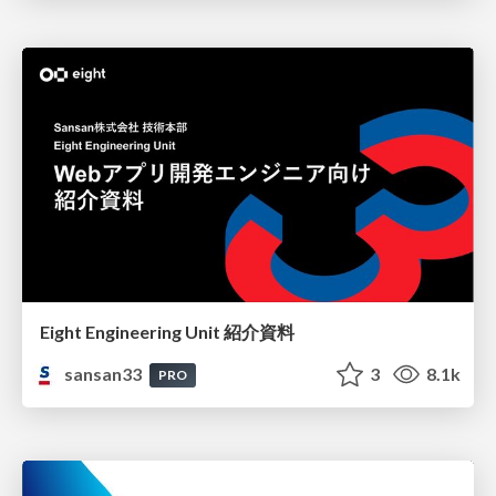
Eight Engineering Unit 紹介資料
sansan33
3
8.1k
PRO