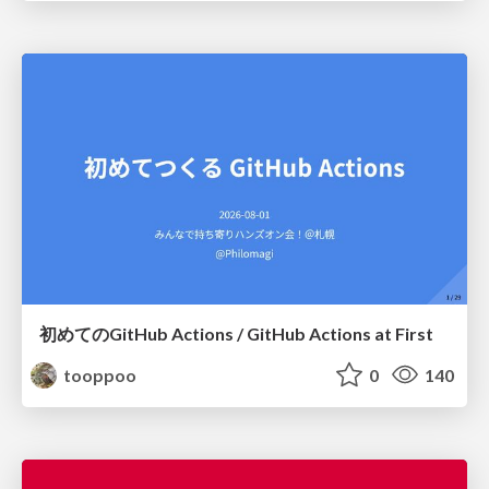
初めてのGitHub Actions / GitHub Actions at First
tooppoo
0
140