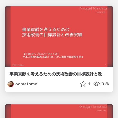
事業貢献を考えるための技術改善の目標設計と改善実績 / Targeted design of technical improvements to consider business contribution and improvement performance
oomatomo
1
3.3k