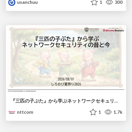
usanchuu
1
300
『三匹の子ぶた』から学ぶネットワークセキュリティの昔と今 / Network Security: Then and Now Through the Lens of The Three Little Pigs
nttcom
1
1.7k