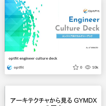
optfit engineer culture deck
optfit
0
10k