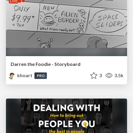
Darren the Foodie - Storyboard
khoart
3
3.5k
PRO