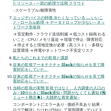
たリソース - 一部の処理で活用 クラウド
- スケーラブル/耐障害性
エッジデバイスの特徴 冷たくなっている .... いいこ
と - ローカル処理 → データドロップが少ない - ネッ
トワーク非依存
→ 安定動作 - クラウド送信削減 → 低コスト録画 わる
いこと - CPU / メモリ逼迫 → 現場で停止 - 障害対応
→ 停止すると現地交換が必要（高コスト） - 多様な
設置環境 → 停電やネットワーク不安定リスク
私たちのこれまでの監視と課題
従来の監視アーキテクチャ Slackの知らせを見て障
害対応をしていた。
従来の監視アーキテクチャ Slackの知らせを見て障
害対応をしていた。
当時の監視の実態 監視ではなく、人力調査の入口の
み - 10分おきにSlack通知 - 問題がなくても通知 (🔇
ミュート懸念🔕) - 大雑把な異常通知 -
コンポーネントにエラーあり - 接続不良あり 結果 -
ログで解決しなければSSHして原因調査 - デバイス