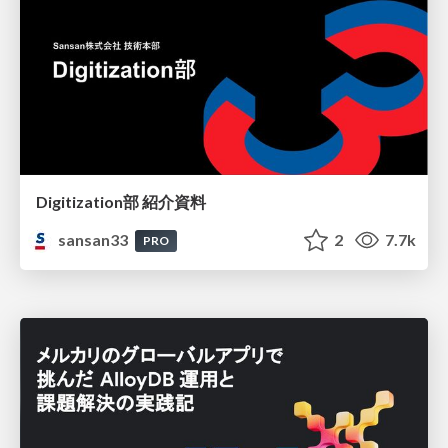
Digitization部 紹介資料
sansan33
2
7.7k
PRO