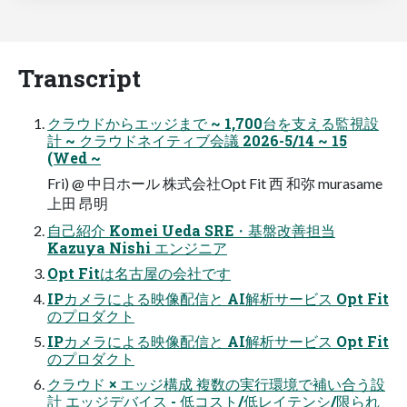
Transcript
クラウドからエッジまで ~ 1,700台を支える監視設
計 ~ クラウドネイティブ会議 2026-5/14 ~ 15
(Wed ~
Fri) @ 中日ホール 株式会社Opt Fit 西 和弥 murasame
上田 昂明
自己紹介 Komei Ueda SRE・基盤改善担当
Kazuya Nishi エンジニア
Opt Fitは名古屋の会社です
IPカメラによる映像配信と AI解析サービス Opt Fit
のプロダクト
IPカメラによる映像配信と AI解析サービス Opt Fit
のプロダクト
クラウド × エッジ構成 複数の実行環境で補い合う設
計 エッジデバイス - 低コスト/低レイテンシ/限られ