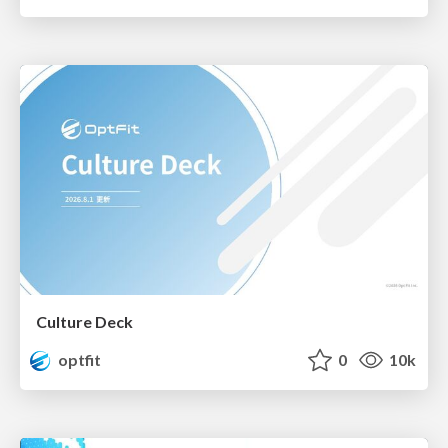
Culture Deck
optfit
0
10k