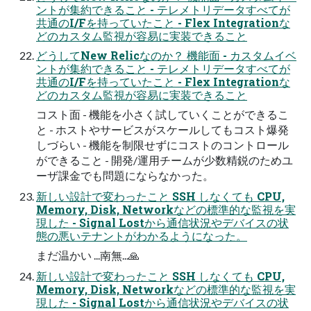
ントが集約できること - テレメトリデータすべてが
共通のI/Fを持っていたこと - Flex Integrationな
どのカスタム監視が容易に実装できること
どうしてNew Relicなのか？ 機能面 - カスタムイベ
ントが集約できること - テレメトリデータすべてが
共通のI/Fを持っていたこと - Flex Integrationな
どのカスタム監視が容易に実装できること
コスト面 - 機能を小さく試していくことができるこ
と - ホストやサービスがスケールしてもコスト爆発
しづらい - 機能を制限せずにコストのコントロール
ができること - 開発/運用チームが少数精鋭のためユ
ーザ課金でも問題にならなかった。
新しい設計で変わったこと SSH しなくても CPU,
Memory, Disk, Networkなどの標準的な監視を実
現した - Signal Lostから通信状況やデバイスの状
態の悪いテナントがわかるようになった。
まだ温かい ...南無...🙏
新しい設計で変わったこと SSH しなくても CPU,
Memory, Disk, Networkなどの標準的な監視を実
現した - Signal Lostから通信状況やデバイスの状