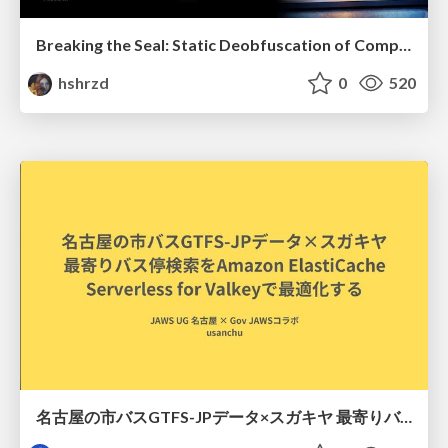
Breaking the Seal: Static Deobfuscation of Compiled V8 JavaScript Bytecode Malware
hshrzd
0
520
名古屋の市バスGTFS-JPデータ×スガキヤ 最寄りバス停検索をAmazon ElastiCache Serverless for Valkeyで最適化する