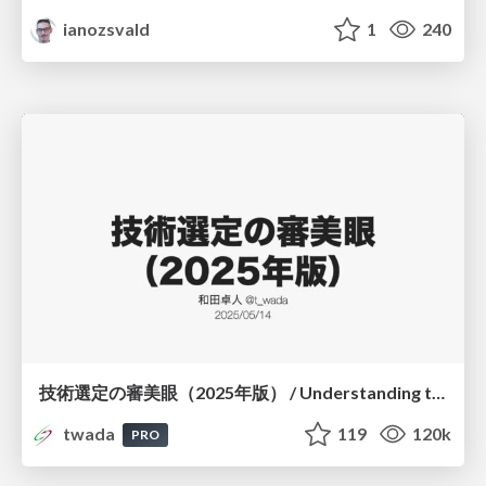
ianozsvald
1
240
技術選定の審美眼（2025年版） / Understanding the Spiral of Technologies 2025 edition
twada
119
120k
PRO