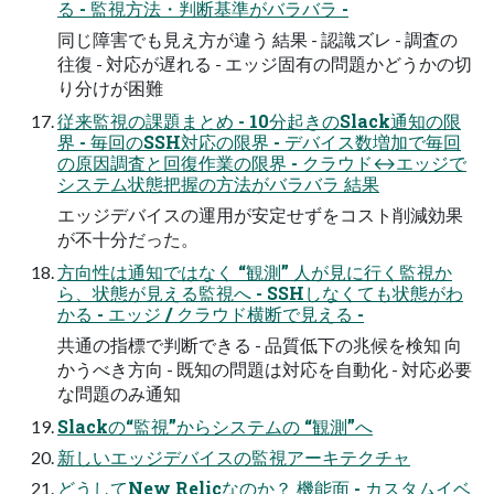
る - 監視方法・判断基準がバラバラ -
同じ障害でも見え方が違う 結果 - 認識ズレ - 調査の
往復 - 対応が遅れる - エッジ固有の問題かどうかの切
り分けが困難
従来監視の課題まとめ - 10分起きのSlack通知の限
界 - 毎回のSSH対応の限界 - デバイス数増加で毎回
の原因調査と回復作業の限界 - クラウド↔エッジで
システム状態把握の方法がバラバラ 結果
エッジデバイスの運用が安定せずをコスト削減効果
が不十分だった。
方向性は通知ではなく “観測” 人が見に行く監視か
ら、状態が見える監視へ - SSHしなくても状態がわ
かる - エッジ / クラウド横断で見える -
共通の指標で判断できる - 品質低下の兆候を検知 向
かうべき方向 - 既知の問題は対応を自動化 - 対応必要
な問題のみ通知
Slackの“監視”からシステムの “観測”へ
新しいエッジデバイスの監視アーキテクチャ
どうしてNew Relicなのか？ 機能面 - カスタムイベ