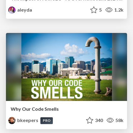
aleyda
5
1.2k
Why Our Code Smells
bkeepers
340
58k
PRO