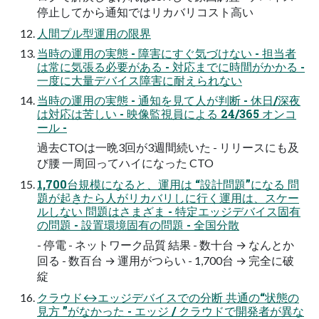
停止してから通知ではリカバリコスト高い
人間プル型運用の限界
当時の運用の実態 - 障害にすぐ気づけない - 担当者
は常に気張る必要がある - 対応までに時間がかかる -
一度に大量デバイス障害に耐えられない
当時の運用の実態 - 通知を見て人が判断 - 休日/深夜
は対応は苦しい - 映像監視員による 24/365 オンコ
ール -
過去CTOは一晩3回が3週間続いた - リリースにも及
び腰 一周回ってハイになった CTO
1,700台規模になると、運用は “設計問題”になる 問
題が起きたら人がリカバリしに行く運用は、スケー
ルしない 問題はさまざま - 特定エッジデバイス固有
の問題 - 設置環境固有の問題 - 全国分散
- 停電 - ネットワーク品質 結果 - 数十台 → なんとか
回る - 数百台 → 運用がつらい - 1,700台 → 完全に破
綻
クラウド↔エッジデバイスでの分断 共通の“状態の
見方 ”がなかった - エッジ / クラウドで開発者が異な