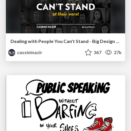
Dealing with People You Can't Stand - Big Design 2015
cassininazir
367
27k