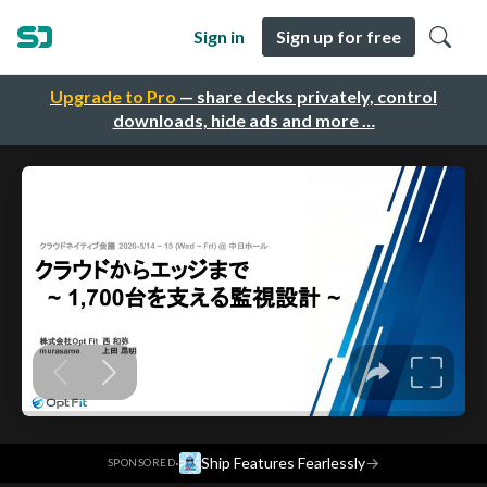
Sign in
Sign up for free
Upgrade to Pro
— share decks privately, control
downloads, hide ads and more …
·
Ship Features Fearlessly
→
SPONSORED