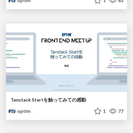
optim
1
82
Tanstack Startを触ってみての感動
optim
1
77