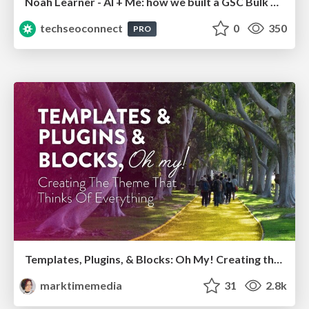
Noah Learner - AI + Me: how we built a GSC Bulk Export data pipeline
techseoconnect
0
350
PRO
Templates, Plugins, & Blocks: Oh My! Creating the theme that thinks of everything
marktimemedia
31
2.8k