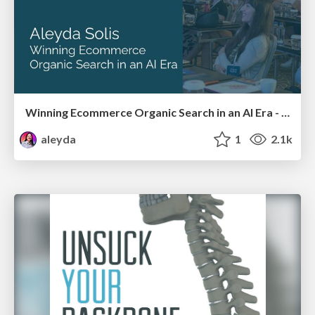
Winning Ecommerce Organic Search in an AI Era - #searchnstuff2025
aleyda
1
2.1k