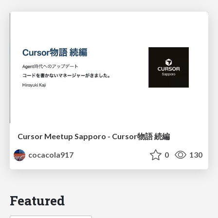
Cursor Meetup Sapporo - Cursor物語 続編
cocacola917
0
130
Featured