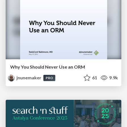
Why You Should Never Use an ORM
jnunemaker
61
9.9k
PRO