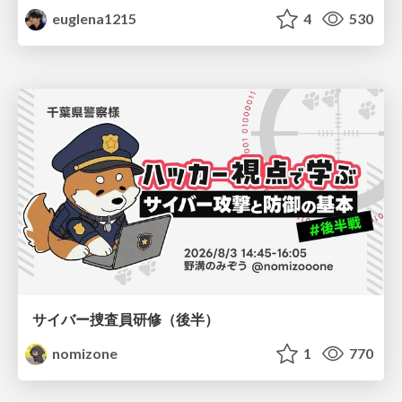
euglena1215
4
530
サイバー捜査員研修（後半）
nomizone
1
770