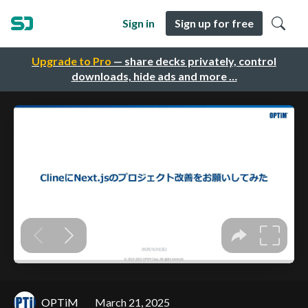
Sign in
Sign up for free
Upgrade to Pro
— share decks privately, control
downloads, hide ads and more …
OPTiM
March 21, 2025