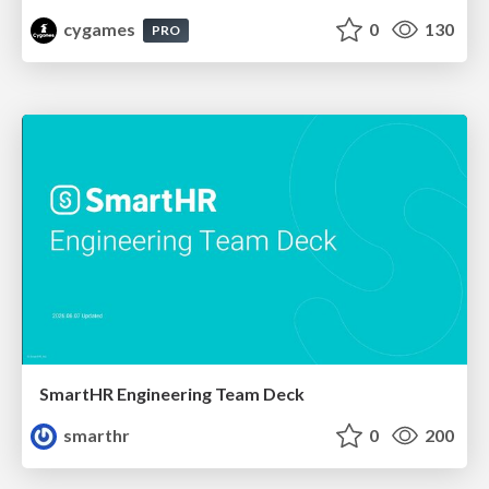
cygames
0
130
PRO
SmartHR Engineering Team Deck
smarthr
0
200