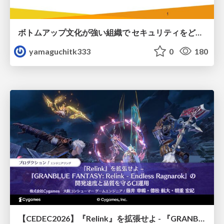
ボトムアップ文化が強い組織で セキュリティをどう根付かせていくかの現在進行形の話 / Making Security Stick in a Bottom-Up Organization
yamaguchitk333
0
180
【CEDEC2026】『Relink』を拡張せよ - 『GRANBLUE FANTASY: Relink - Endless Ragnarok』の開発速度と品質を守るCI運用