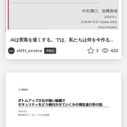
AIは実装を速くする。では、私たちは何を今作るべきか？－立場を越えてリリースに向き合ったチーム開発の実践 / 20260801 Hiromi Nakaya and Naoki Takahashi
shift_evolve
3
420
PRO