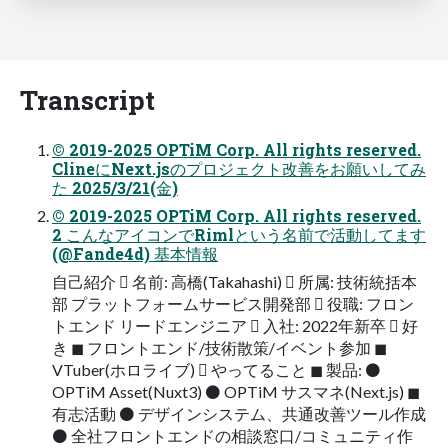
Transcript
© 2019-2025 OPTiM Corp. All rights reserved.
ClineにNext.jsのプロジェクト改善をお願いしてみ
た 2025/3/21(金)
© 2019-2025 OPTiM Corp. All rights reserved.
2 こんなアイコンでRimlという名前で活動してます
(@Fande4d) 基本情報
自己紹介  名前: 高橋(Takahashi)  所属: 技術統括本
部 プラットフォームサービス開発部  役職: フロン
トエンド リードエンジニア  入社: 2022年新卒  好
き ◼ フロントエンド/技術散策/イベント参加 ◼
VTuber(ホロライブ)  やってること ◼ 製品: ⚫
OPTiM Asset(Nuxt3) ⚫ OPTiM サスマネ(Next.js) ◼
有志活動 ⚫ デザインシステム、共通改善ツール作成
⚫ 全社フロントエンドの相談窓口/コミュニティ作