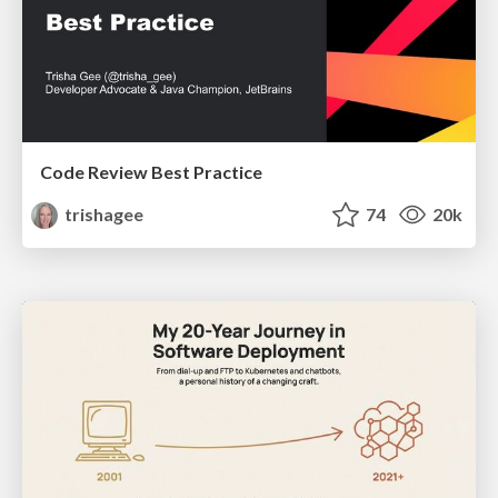
Code Review Best Practice
trishagee
74
20k