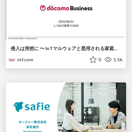
侵入は突然に 〜 IoTマルウェアと悪用される家庭の機器 ～ / When Intrusion Strikes: IoT Malware and the Abuse of Home Devices
nttcom
0
1.5k