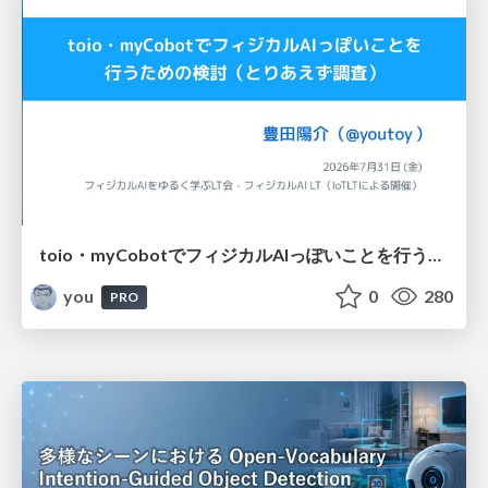
toio・myCobotでフィジカルAIっぽいことを行うための検討（とりあえず調査） / フィジカルAI LT（IoTLTによる開催）
you
0
280
PRO