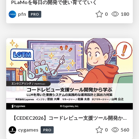
PLaMoを毎日の開発で使い育てていく
pfn
0
180
PRO
【CEDEC2026】コードレビュー支援ツール開発から学ぶ：LLMを用いた業務システムの実践的な運用設計と誤出力対策
cygames
0
560
PRO