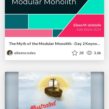
The Myth of the Modular Monolith - Day 2 Keynote - Rails World 2024
eileencodes
28
3.6k