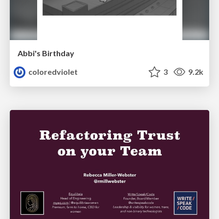
Abbi's Birthday
coloredviolet
3
9.2k