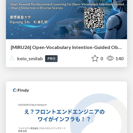
[MIRU26] Open-Vocabulary Intention-Guided Object Detection in Diverse Scenes
keio_smilab
0
140
PRO