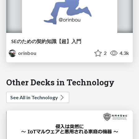
SEのための契約知識【超】入門
orinbou
2
4.3k
Other Decks in Technology
See All in Technology