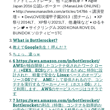
ィアドミニストレータ、他 ＜記事執筆＞ • Agile
Japan 2016 公認レポーター（ManasLink ONLINE）
• http://www.manaslink.com/articles/14786 ＜講演登
壇＞ • DevLOVE現場甲子園2013（団チーム） • XP
祭り2014LT、 XP祭り2021LT、他 趣味など • ゆるキ
ャン🏕 • サイクリング🚴 2020 KONA ROVE DL
BUNDOK ソロティピー1TC
What is Bottlerocket?
教えてGoogle先生！ 呼んだ？
ちょっ、違っｗ
6 https://aws.amazon.com/jp/bottlerocket/
AWSが独自開発したコンテナ化されたワーク ロー
ド（※EKS、ECSなど）を実行するために 特別に設
計された、軽量で安全な Linuxベース のオープン
ソースOSです。 AMIとして提供されるので、コン
テナを実行する ワーカーノード（ホストOS）とし
て利用します。 AWSのサービスページはコチラで
す
7 https://aws.amazon.com/jp/bottlerocket/
Bottlerocketの利点（特徴） コンテナを効率的か
つ安全に実行することができる軽量なホストOSで運