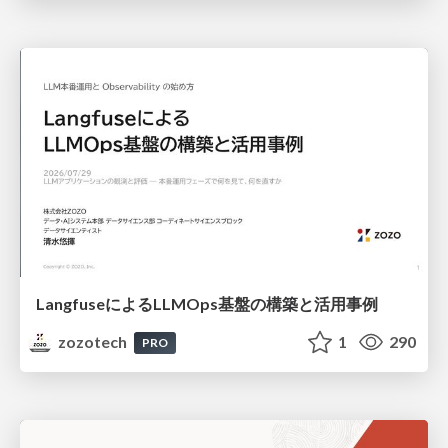
LangfuseによるLLMOps基盤の構築と活用事例
zozotech
1
290
PRO