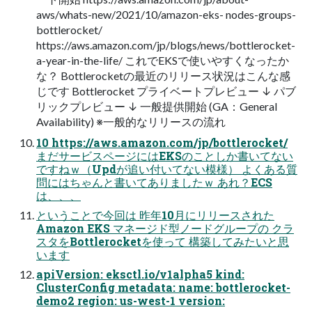
aws/whats-new/2021/10/amazon-eks- nodes-groups-
bottlerocket/
https://aws.amazon.com/jp/blogs/news/bottlerocket-
a-year-in-the-life/ これでEKSで使いやすくなったか
な？ Bottlerocketの最近のリリース状況はこんな感
じです Bottlerocket プライベートプレビュー ↓ パブ
リックプレビュー ↓ 一般提供開始 (GA：General
Availability) ※一般的なリリースの流れ
10 https://aws.amazon.com/jp/bottlerocket/
まだサービスページにはEKSのことしか書いてない
ですねｗ（Updが追い付いてない模様） よくある質
問にはちゃんと書いてありましたｗ あれ？ECS
は、、、
ということで今回は 昨年10月にリリースされた
Amazon EKS マネージド型ノードグループの クラ
スタをBottlerocketを使って 構築してみたいと思
います
apiVersion: eksctl.io/v1alpha5 kind:
ClusterConfig metadata: name: bottlerocket-
demo2 region: us-west-1 version: