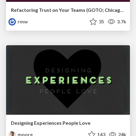
Refactoring Trust on Your Teams (GOTO; Chicago 2020)
rmw
35
3.7k
Designing Experiences People Love
moore
143
24k