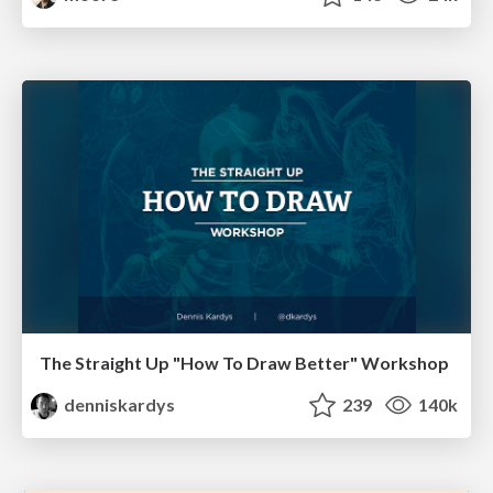
The Straight Up "How To Draw Better" Workshop
denniskardys
239
140k