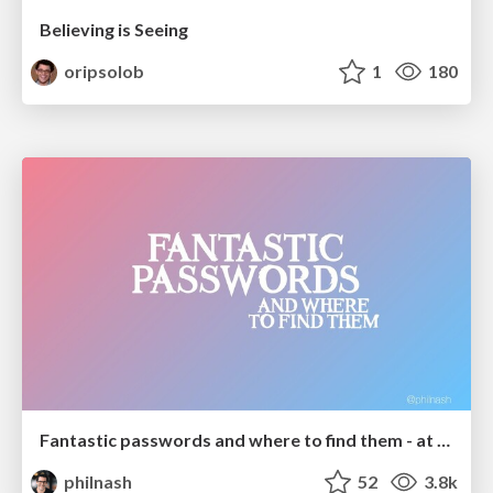
Believing is Seeing
oripsolob
1
180
Fantastic passwords and where to find them - at NoRuKo
philnash
52
3.8k