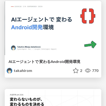
AIエージェントで 変わるAndroid開発環境
takahirom
2
770