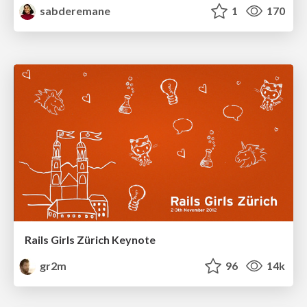
sabderemane
1
170
Rails Girls Zürich Keynote
gr2m
96
14k