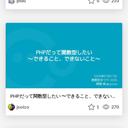
pluu
0
210
PHPだって関数型したい 〜できること、できないこと〜 / fp-in-php
jsoizo
1
270