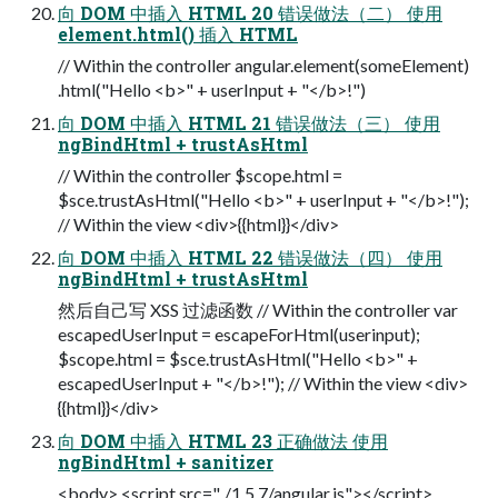
向 DOM 中插入 HTML 20 错误做法（二） 使用
element.html() 插入 HTML
// Within the controller angular.element(someElement)
.html("Hello <b>" + userInput + "</b>!")
向 DOM 中插入 HTML 21 错误做法（三） 使用
ngBindHtml + trustAsHtml
// Within the controller $scope.html =
$sce.trustAsHtml("Hello <b>" + userInput + "</b>!");
// Within the view <div>{{html}}</div>
向 DOM 中插入 HTML 22 错误做法（四） 使用
ngBindHtml + trustAsHtml
然后自己写 XSS 过滤函数 // Within the controller var
escapedUserInput = escapeForHtml(userinput);
$scope.html = $sce.trustAsHtml("Hello <b>" +
escapedUserInput + "</b>!"); // Within the view <div>
{{html}}</div>
向 DOM 中插入 HTML 23 正确做法 使用
ngBindHtml + sanitizer
<body> <script src="../1.5.7/angular.js"></script>