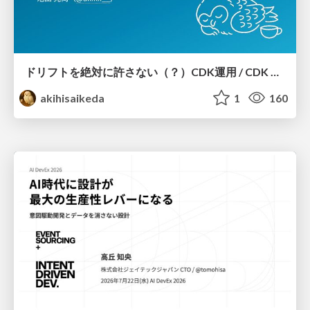
ドリフトを絶対に許さない（？）CDK運用 / CDK Ops with Zero Tolerance for Drifts (?)
akihisaikeda
1
160