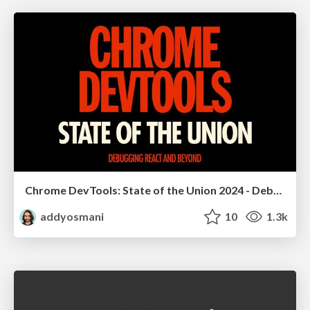
Chrome DevTools: State of the Union 2024 - Debugging React & Beyond
addyosmani
10
1.3k