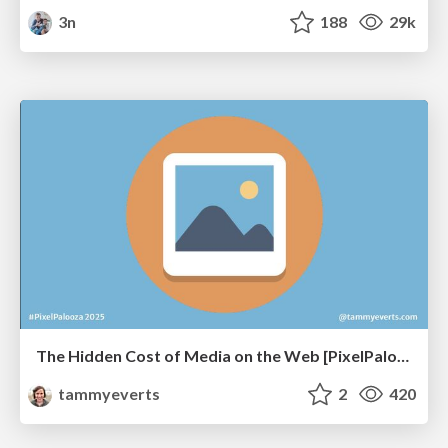
3n
188
29k
The Hidden Cost of Media on the Web [PixelPalooza 2025]
tammyeverts
2
420