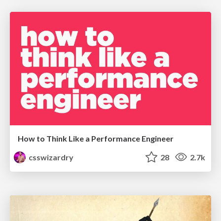
How to Think Like a Performance Engineer
csswizardry
28
2.7k