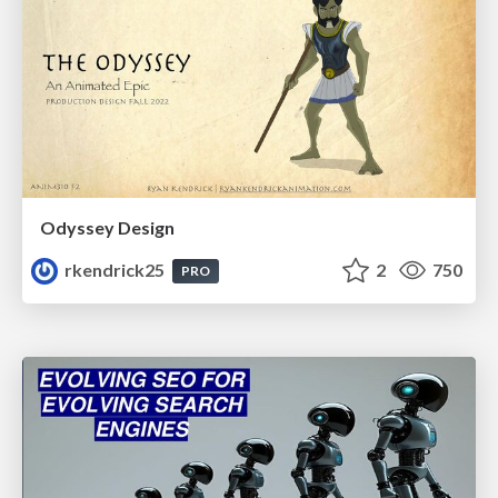
Odyssey Design
rkendrick25
2
750
PRO