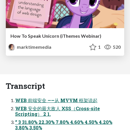
How To Speak Unicorn (iThemes Webinar)
marktimemedia
1
520
Transcript
WEB 前端安全 ——从 MVVM 框架说起
WEB 安全的最大敌人 XSS（Cross-site
Scripting） 2 1.
“ 3 31.80% 22.30% 7.80% 4.60% 4.50% 4.20%
3.80% 3.50%