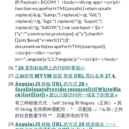
的 Payload » BOOM！ <body><div ng-app> <script>
function escapeForHTML(unsafe) { return unsafe
.replace(/&/g, "&amp;") .replace(/</g, "&lt;")
.replace(/>/g, "&gt;") .replace(/"/g, "&quot;")
.replace(/'/g, "&#039;"); } var userInput = '{{x =
{"y":"".constructor.prototype}; x["y"].charAt=
[].join;$eval("x=alert(1)");}}';
document.write(escapeForHTML(userInput));
</script></div> <script
src="../angularjs/1.5.7/angular.js"></script> </body>
“ 26 复制粘贴网上的代码时要留心
正确使用 MVVM 框架 资源 URL 黑白名单 27 4.
AngularJS 校验 URL 的方式 28 »
$sceDelegateProvider.resourceUrl(White|Bla
ck)list([list]) » 默认只能访问同一域名下的资源 »
有三种校验方式：’self’, String 和 Regxes（正则） » 其
中 String 支持两种通配符： * ：匹配除 : / . ? & 和 ; 之外
的任意数量字符 **：匹配所有的字符
AngularJS 校验 URL 的方式 29 错误做法（一）