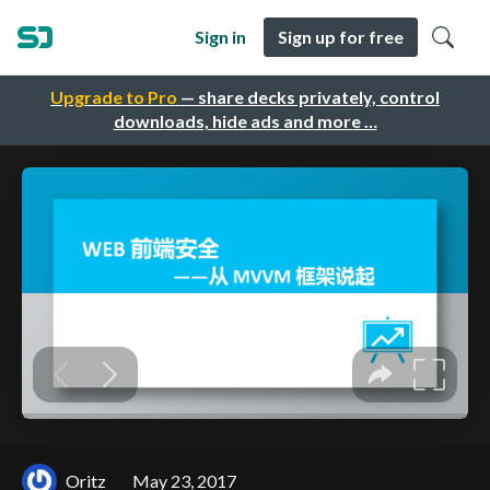
Sign in
Sign up for free
Upgrade to Pro
— share decks privately, control
downloads, hide ads and more …
Oritz
May 23, 2017