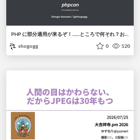
PHP に部分適用が来るぞ！……ところで何それ？おいしいの？ #phpcon / phpcon-2026
shogogg
0
520