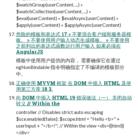
$watchGroup(userContent, ...) »
$watchCollection(userContent, ...) »
$eval(userContent) » $evalAsync(userContent) »
$apply(userContent) » $applyAsync(userContent)
危险的模板和表达式 17 » 不要混合客户端和服务器模
板。 » 不要使用用户输入动态生成模板。 » 不要使用
之前列出的表达式函数运行用户输入 如果必须在
AngularJS
模板中使用用户提供的内容， 需要确保它在通过
ngNonBindable 指令明确指定了不编译的模板部分
中。
正确使用 MVVM 框架 在 DOM 中插入 HTML 及使
用第三方库 18 3.
向 DOM 中插入 HTML 19 错误做法（一） 关闭自动
转义 // Within the
controller // Disables strict auto escaping
$sce.enabled(false); $scope.html = "Hello <b>" +
userInput + "</b>!"; // Within the view <div>{{html}}
</div>