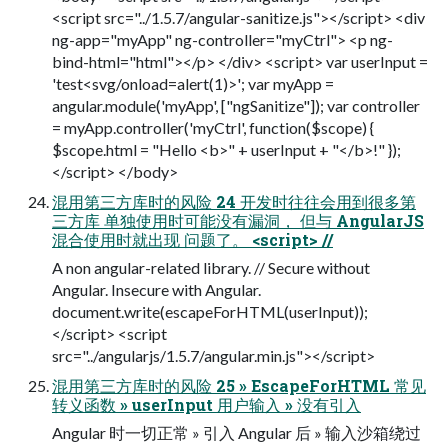
<script src="../1.5.7/angular-sanitize.js"></script> <div
ng-app="myApp" ng-controller="myCtrl"> <p ng-
bind-html="html"></p> </div> <script> var userInput =
'test<svg/onload=alert(1)>'; var myApp =
angular.module('myApp', ["ngSanitize"]); var controller
= myApp.controller('myCtrl', function($scope) {
$scope.html = "Hello <b>" + userInput + "</b>!" });
</script> </body>
混用第三方库时的风险 24 开发时往往会用到很多第
三方库 单独使用时可能没有漏洞， 但与 AngularJS
混合使用时就出现 问题了。 <script> //
A non angular-related library. // Secure without
Angular. Insecure with Angular.
document.write(escapeForHTML(userInput));
</script> <script
src="../angularjs/1.5.7/angular.min.js"></script>
混用第三方库时的风险 25 » EscapeForHTML 常见
转义函数 » userInput 用户输入 » 没有引入
Angular 时一切正常 » 引入 Angular 后 » 输入沙箱绕过