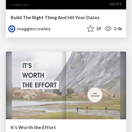
Build The Right Thing And Hit Your Dates
maggiecrowley
39
3.4k
It's Worth the Effort