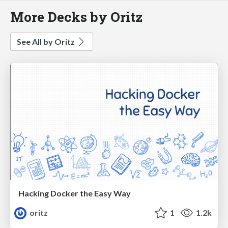
More Decks by Oritz
See All by Oritz
Hacking Docker the Easy Way
oritz
1
1.2k