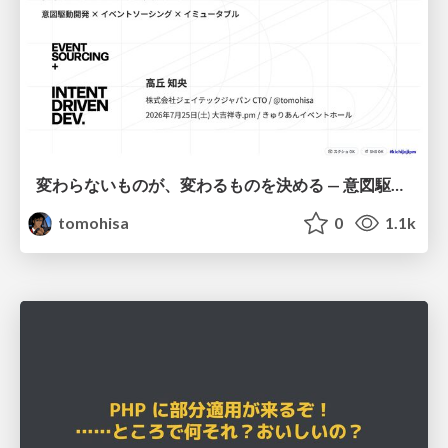
変わらないものが、変わるものを決める — 意図駆動開発 × イベントソーシング × イミュータブル | What Doesn't Change Decides What Can — IDD × Event Sourcing × Immutability
tomohisa
0
1.1k