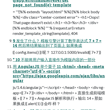
@app.errorhandler(404) def
page_not_found(e): template
= '''{%% extends "layout.html" %%} {%% block body
%%} <div class="center-content error"> <h1>Oops!
That page doesn't exist.</h1> <h3>%s</h3> </div>
{%% endblock %%} ''' % (request.url) return
render_template_string(template), 404
9 发生了什么？ 模板引擎计算了数学表达式 7 + 7 =
14 然后将结果输出到了页面上 如果换成
{{ config.items() }} 呢？ 127.0.0.1:5000/invalid{{ 7+7 }}
“ 10 不能将用户输入直接作为模版内容的一部分
用 AngularJS 举个栗子 11 <html> <head> <meta
charset="utf-8"> <script
src="https://ajax.googleapis.com/ajax/libs/an
gular
js/1.4.6/angular.js"></script> </head> <body> <div ng-
app>{{ 7+7 }}</div> </body> </html> » 直接生成前端模
板 » {{ 7 + 7 }} » AngularJS 解析和执行 » 输出 14 » 那如
果换成 {{ alert(1) }} 会咋 样？