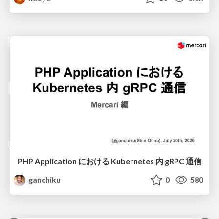
PHP Application における Kubernetes 内 gRPC 通信
ganchiku
0
580