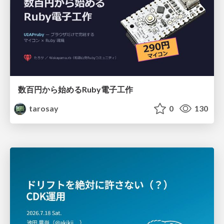
数百円から始めるRuby電子工作
tarosay
0
130