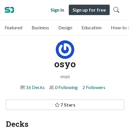
Sign in
Sign up for free
Featured
Business
Design
Education
How-to &
osyo
osyo
16 Decks
0 Following
2 Followers
7 Stars
Decks