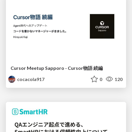
Cursor Meetup Sapporo - Cursor物語 続編
cocacola917
0
120