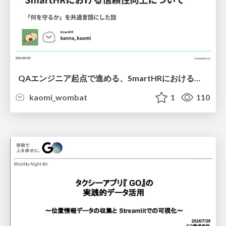
QAエンジニア起点で進める、SmartHRにおける信頼性向上について
kaomi_wombat
1
110