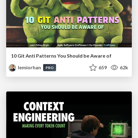
10 Git Anti Patterns You Should be Aware of
lemiorhan
659
62k
PRO