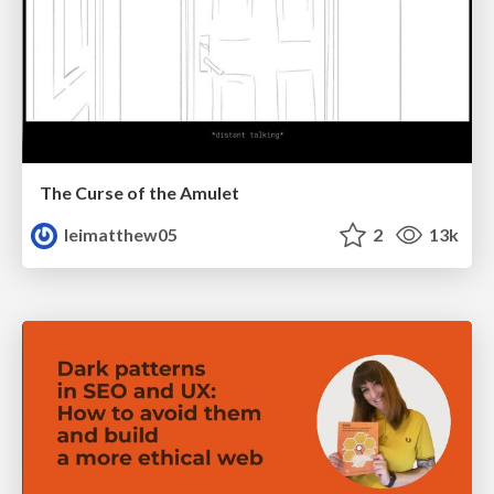
The Curse of the Amulet
leimatthew05
2
13k