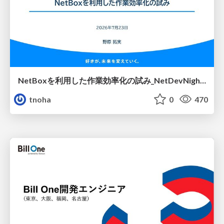
NetBoxを利用した作業効率化の試み_NetDevNight4
tnoha
0
470