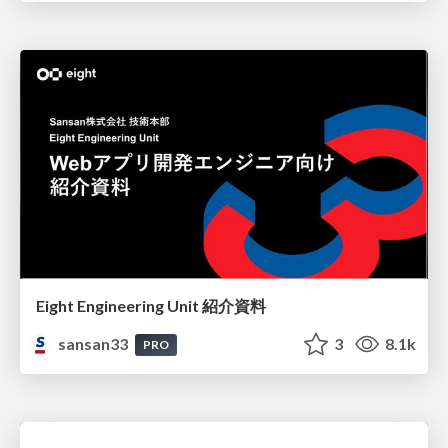
Eight Engineering Unit 紹介資料
sansan33
3
8.1k
PRO