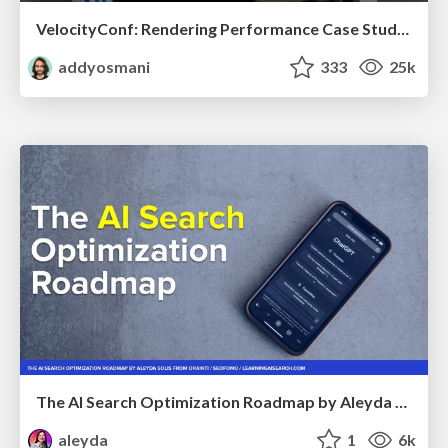
VelocityConf: Rendering Performance Case Studies
addyosmani
333
25k
The AI Search Optimization Roadmap by Aleyda Solis
aleyda
1
6k