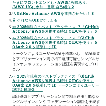
たまにフロントエンドも • AWSに興味あり、
JAWS-UGに参加・登壇 自己紹介 2
🔍 GitHub ActionsとAWSを連携させたい！ 3
🤖 それならOIDCでしょ 4
👀 2025年現在のベストプラクティス…? 「GitHub
ActionsとAWSを連携する時は OIDCを使う」 5
👀 2025年現在のベストプラクティス 「GitHub
ActionsとAWSを連携する時は OIDCを使う」 6
OAuth 2.0 を拡張して ID
トークンによりユーザー認証を標準化し、 認証基盤
とアプリケーション間で相互運用可能なシングルサ
インオンや フェデレーション認証を実現するプロト
コル
👀 2025年現在のベストプラクティス 「GitHub
ActionsとAWSを連携する時は OIDCを使う」
OAuth 2.0 を拡張して ID トークンによりユーザー
認証を標準化し、
認証基盤とアプリケーション間で相互運用可能なシ
ングルサインオンや フェデレーション認証を実現す