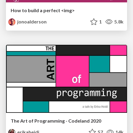
How to build a perfect <img>
jonoalderson
1
5.8k
The Art of Programming - Codeland 2020
erikaheidi
57
14k