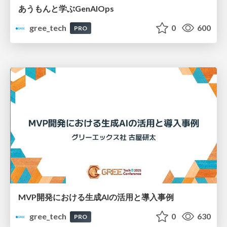
あうもんと学ぶGenAIOps
gree_tech
0
600
PRO
MVP開発における生成AIの活用と導入事例
gree_tech
0
630
PRO