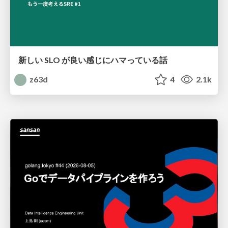
新しい SLO が良い感じにハマっている話
z63d
4
2.1k