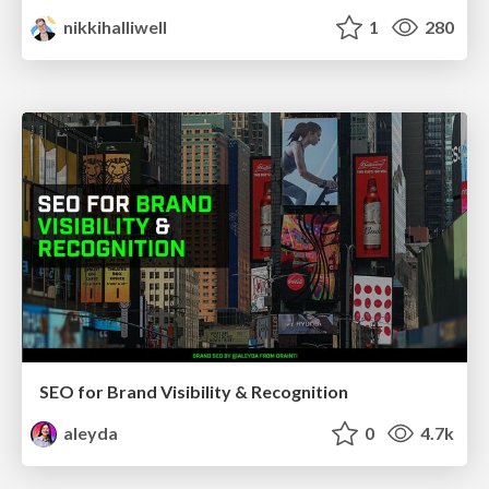
nikkihalliwell
1
280
SEO for Brand Visibility & Recognition
aleyda
0
4.7k