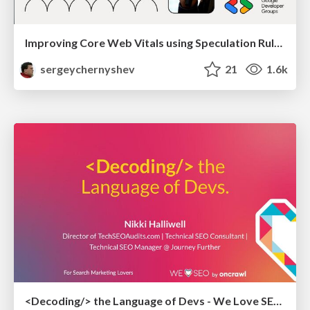
Improving Core Web Vitals using Speculation Rules API
sergeychernyshev
21
1.6k
<Decoding/> the Language of Devs - We Love SEO 2024