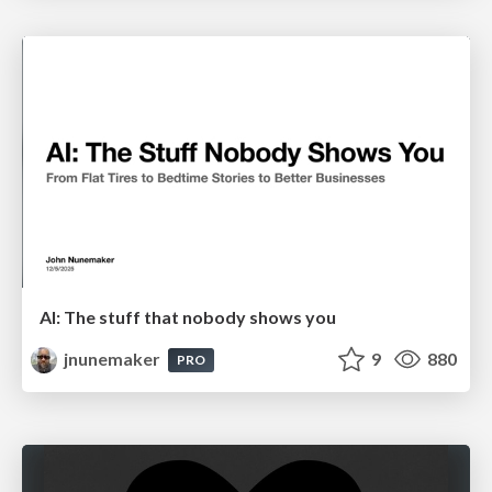
AI: The stuff that nobody shows you
jnunemaker
9
880
PRO