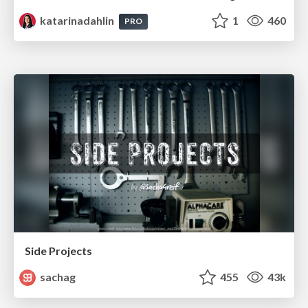
katarinadahlin
1
460
PRO
Side Projects
sachag
455
43k