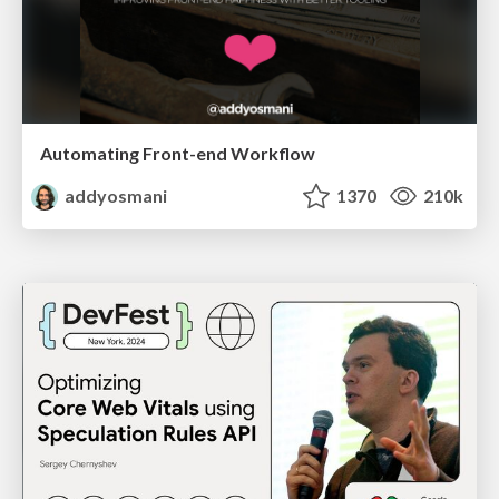
Automating Front-end Workflow
addyosmani
1370
210k