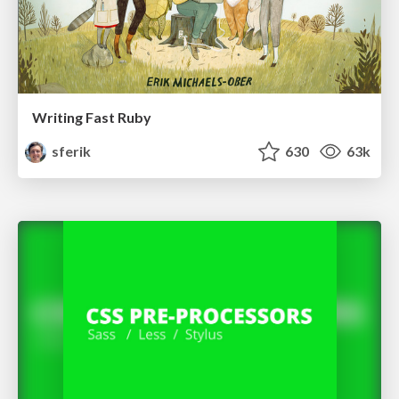
Writing Fast Ruby
sferik
630
63k