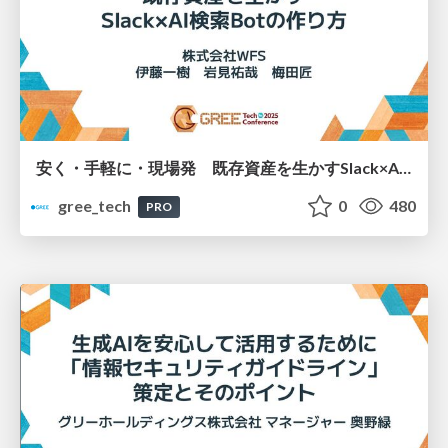
安く・手軽に・現場発 既存資産を生かすSlack×AI検索Botの作り方
gree_tech
0
480
PRO