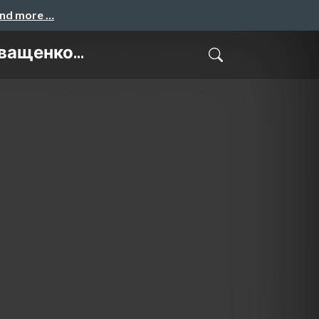
and more …
ащенко...