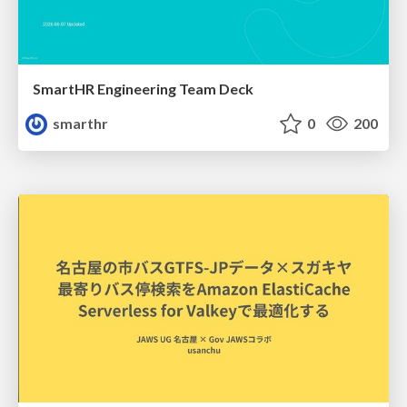
SmartHR Engineering Team Deck
smarthr
0
200