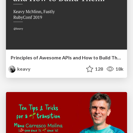
Principles of Awesome APIs and How to Build Them.
keavy
128
18k