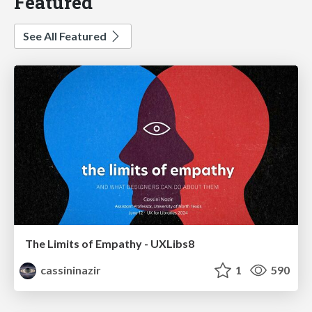
Featured
See All Featured
The Limits of Empathy - UXLibs8
cassininazir
1
590