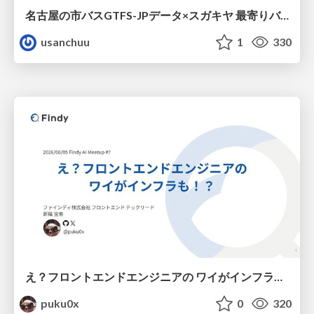
名古屋の市バスGTFS-JPデータ×スガキヤ 最寄りバス停検索をAmazon ElastiCache Serverless for Valkeyで最適化する
usanchuu
1
330
え？フロントエンドエンジニアの ワイがインフラも！？
puku0x
0
320