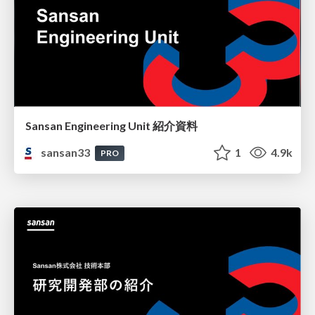
Sansan Engineering Unit 紹介資料
sansan33
1
4.9k
PRO