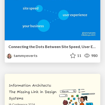
Connecting the Dots Between Site Speed, User Experience & Your Business [WebExpo 2025]
tammyeverts
11
980