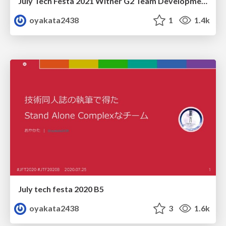
July Tech Festa 2021 Witner G2 Team Development
oyakata2438
1
1.4k
July tech festa 2020 B5
oyakata2438
3
1.6k