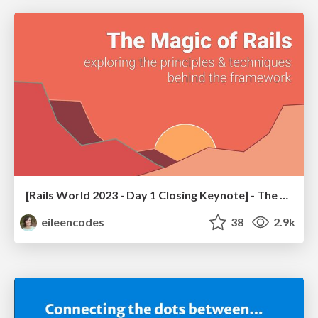
[Rails World 2023 - Day 1 Closing Keynote] - The Magic of Rails
eileencodes
38
2.9k