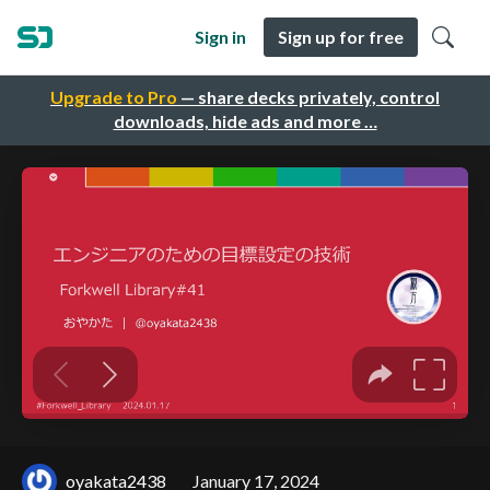
Sign in
Sign up for free
Upgrade to Pro
— share decks privately, control
downloads, hide ads and more …
oyakata2438
January 17, 2024