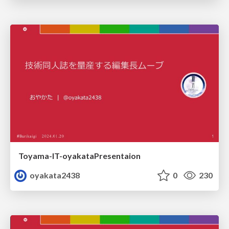
Toyama-IT-oyakataPresentaion
oyakata2438
0
230