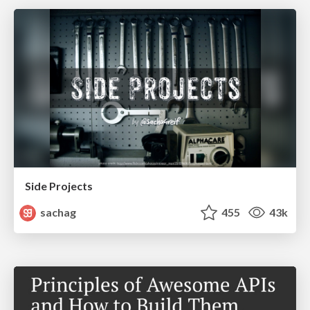
Side Projects
sachag
455
43k