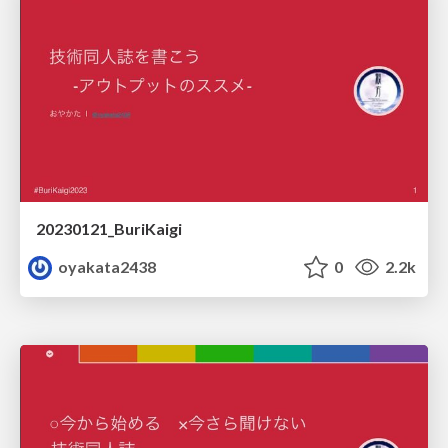
20230121_BuriKaigi
oyakata2438
0
2.2k