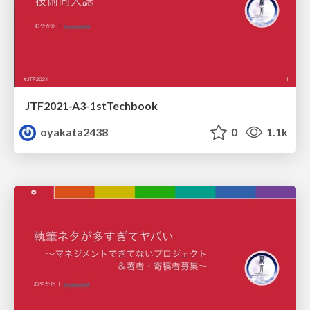
JTF2021-A3-1stTechbook
oyakata2438
0
1.1k