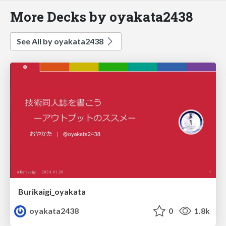
More Decks by oyakata2438
See All by oyakata2438
Burikaigi_oyakata
oyakata2438
0
1.8k