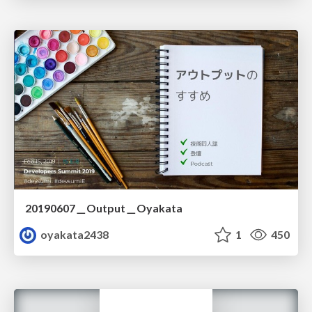
20190607＿Output＿Oyakata
oyakata2438
1
450