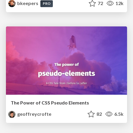
bkeepers
72
12k
PRO
The Power of CSS Pseudo Elements
geoffreycrofte
82
6.5k