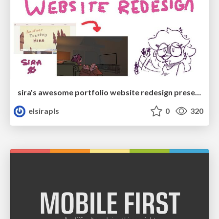
sira's awesome portfolio website redesign presentation
elsirapls
0
320