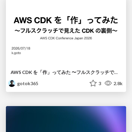
AWS CDK を「作」ってみた 〜フルスクラッチで見えた CDK の裏側〜 / aws-cdk-from-scratch
gotok365
3
2.8k