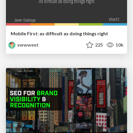
Mobile First: as difficult as doing things right
swwweet
225
10k