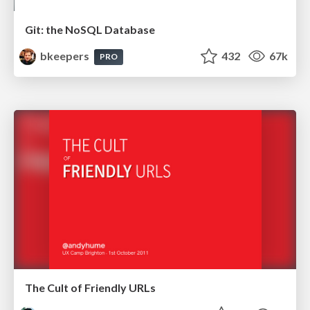
Git: the NoSQL Database
bkeepers
432
67k
PRO
The Cult of Friendly URLs