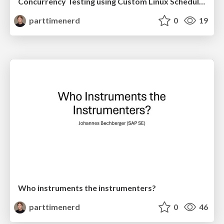
Concurrency Testing using Custom Linux Schedulers (p99conf)
parttimenerd
0
19
Who instruments the instrumenters?
parttimenerd
0
46