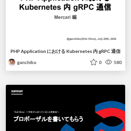
PHP Application における Kubernetes 内 gRPC 通信
ganchiku
0
580