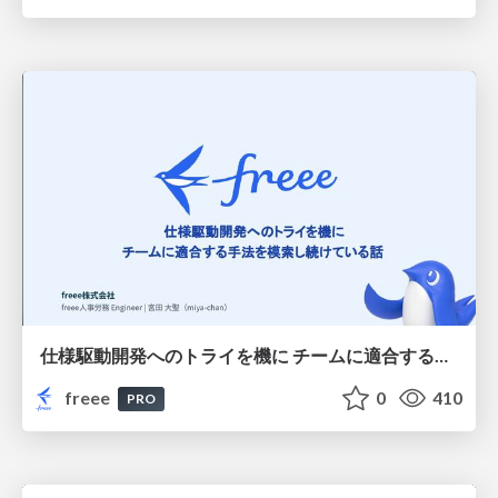
仕様駆動開発へのトライを機に チームに適合する手法を模索し続けている話
freee
0
410
PRO