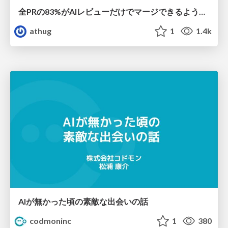
全PRの83%がAIレビューだけでマージできるようになった開発組織はその後どうなったか
athug
1
1.4k
AIが無かった頃の素敵な出会いの話
codmoninc
1
380