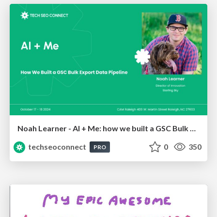
Noah Learner - AI + Me: how we built a GSC Bulk Export data pipeline
techseoconnect
0
350
PRO