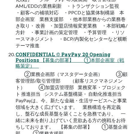
AML/EDDの業務刷新 ・トランザクション監視
・顧客への補填対応 ・PPCDと協業体制構築 本
部企画室 業務支援部 ・他本部業務からの業務巻
き取り・ 改善 ・加盟店情報変更業務 ・本部戦略/
方針 ・事業計画の策定管理 ・予算管理 ・リソ
ースマネジメント ・BCP/内製化センターなど横断
テーマ推進
CONFIDENTIAL © PayPay 20 Opening
Positions 【募集の部署】 ①本部企画室（戦
略策定）
②業務企画部（マスタデータ企画） ③顧
客管理部/取引管理部 （顧客リスクマネジメン
ト） ④加盟店管理部 業務変革・プロジェク
ト 推進担当 システム基盤構築・ 自動化推進担当
PayPayは、今、新たな金融・生活サービスへと事業
領域を大きく広げています。 業務構造を再定義
し、盤石な成長基盤を築くことを急務であり、 一
緒に未来を創り上げていく意欲ある方の挑戦をお待
ちしております。 【募集の部署】 ①基盤企画
部 ②業務支援部