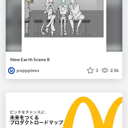
New Earth Scene 8
popppiees
3
2.5k