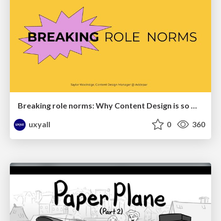
Breaking role norms: Why Content Design is so much more than writing copy - Taylor Woolridge
uxyall
0
360