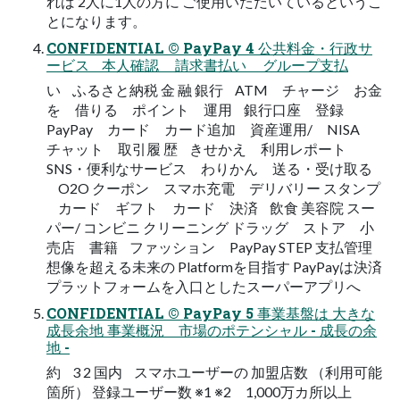
れば 2人に1人の方に ご使用いただいているというこ
とになります。
CONFIDENTIAL © PayPay 4 公共料金・行政サ
ービス 本人確認 請求書払い グループ支払
い ふるさと納税 金 融 銀行 ATM チャージ お金
を 借りる ポイント 運用 銀行口座 登録
PayPay カード カード追加 資産運用/ NISA
チャット 取引履 歴 きせかえ 利用レポート
SNS・便利なサービス わりかん 送る・受け取る
O2O クーポン スマホ充電 デリバリー スタンプ
カード ギフト カード 決済 飲食 美容院 スー
パー/ コンビニ クリーニング ドラッグ ストア 小
売店 書籍 ファッション PayPay STEP 支払管理
想像を超える未来の Platformを目指す PayPayは決済
プラットフォームを入口としたスーパーアプリへ
CONFIDENTIAL © PayPay 5 事業基盤は 大きな
成長余地 事業概況 市場のポテンシャル - 成長の余
地 -
約 3 2 国内 スマホユーザーの 加盟店数 （利用可能
箇所） 登録ユーザー数 ※1 ※2 1,000万カ所以上