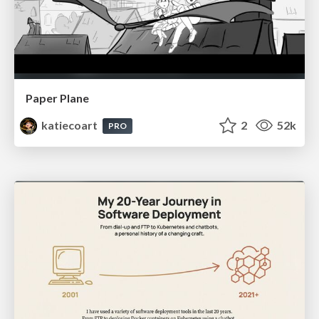
Paper Plane
katiecoart
2
52k
PRO