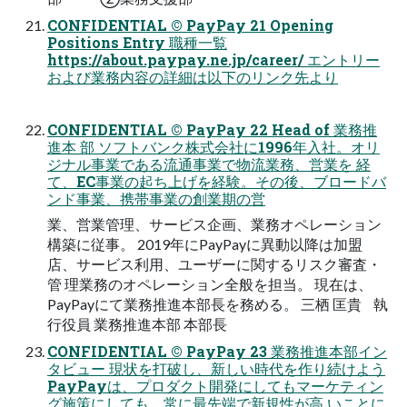
CONFIDENTIAL © PayPay 21 Opening
Positions Entry 職種一覧
https://about.paypay.ne.jp/career/ エントリー
および業務内容の詳細は以下のリンク先より
CONFIDENTIAL © PayPay 22 Head of 業務推
進本 部 ソフトバンク株式会社に1996年入社。オリ
ジナル事業である流通事業で物流業務、営業を 経
て、EC事業の起ち上げを経験。その後、ブロードバ
ンド事業、携帯事業の創業期の営
業、営業管理、サービス企画、業務オペレーション
構築に従事。 2019年にPayPayに異動以降は加盟
店、サービス利用、ユーザーに関するリスク審査・
管 理業務のオペレーション全般を担当。 現在は、
PayPayにて業務推進本部長を務める。 三栖 匡貴 執
行役員 業務推進本部 本部長
CONFIDENTIAL © PayPay 23 業務推進本部イン
タビュー 現状を打破し、新しい時代を作り続けよう
PayPayは、プロダクト開発にしてもマーケティン
グ施策にしても、常に最先端で新規性が高 いことに