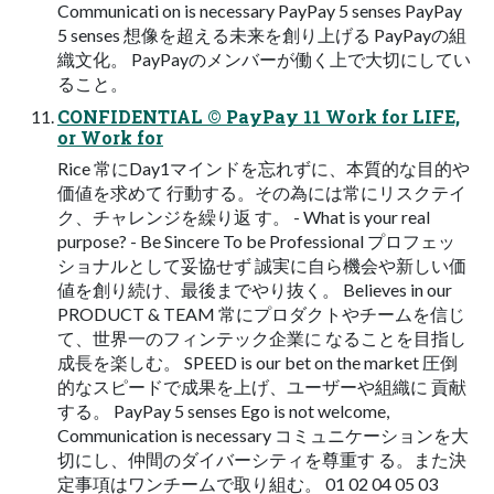
Communicati on is necessary PayPay 5 senses PayPay
5 senses 想像を超える未来を創り上げる PayPayの組
織文化。 PayPayのメンバーが働く上で大切にしてい
ること。
CONFIDENTIAL © PayPay 11 Work for LIFE,
or Work for
Rice 常にDay1マインドを忘れずに、本質的な目的や
価値を求めて 行動する。その為には常にリスクテイ
ク、チャレンジを繰り返 す。 - What is your real
purpose? - Be Sincere To be Professional プロフェッ
ショナルとして妥協せず 誠実に自ら機会や新しい価
値を創り続け、最後までやり抜く。 Believes in our
PRODUCT & TEAM 常にプロダクトやチームを信じ
て、世界一のフィンテック企業に なることを目指し
成長を楽しむ。 SPEED is our bet on the market 圧倒
的なスピードで成果を上げ、ユーザーや組織に 貢献
する。 PayPay 5 senses Ego is not welcome,
Communication is necessary コミュニケーションを大
切にし、仲間のダイバーシティを尊重す る。また決
定事項はワンチームで取り組む。 01 02 04 05 03