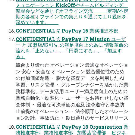
ミュニケーション KickOffやチームビルディング、
懇親会などを通じてオフライン交流 定期/不定
期の各種オフラインでの集まりを通じてより親睦を
深めています。
CONFIDENTIAL © PayPay 16 業務推進本部
CONFIDENTIAL © PayPay 17 Mission ユーザ
ー と 加盟店/取引先 の満足度向上の為に 情報革命の
流れを「止めない」、「円滑にする」、「加速す
る」
競合より優れた オペレーション 最適なオペレーショ
ン 安心・安全な オペレーション 競合優位性のため
の付加価値創造 ・ 膨大な審査データを利用した AI
学習、リスク管理 ・ グループシナジーを活かした業
務標準化、データ活用 ユーザー満足度向上のための
業務自動化・効率化 ・ ユーザーをお待たせしない審
査体制 ・ 最適な可決単価の追及 法令遵守と事故防
止前提のオペレーション ・ 法令順守したオペレーシ
ョン設計、事故防止 ・ 期日通りのサービスリリース
CONFIDENTIAL © PayPay 18 Organization 業
務推進本部 業務推進本部 加盟店管理部 ビジネ