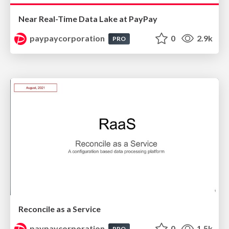
Near Real-Time Data Lake at PayPay
paypaycorporation
0
2.9k
PRO
Reconcile as a Service
paypaycorporation
0
1.5k
PRO