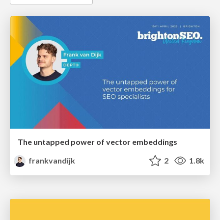
The untapped power of vector embeddings
frankvandijk
2
1.8k