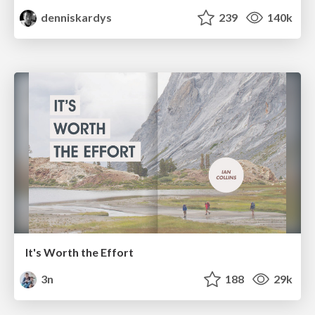
denniskardys
239
140k
It's Worth the Effort
3n
188
29k