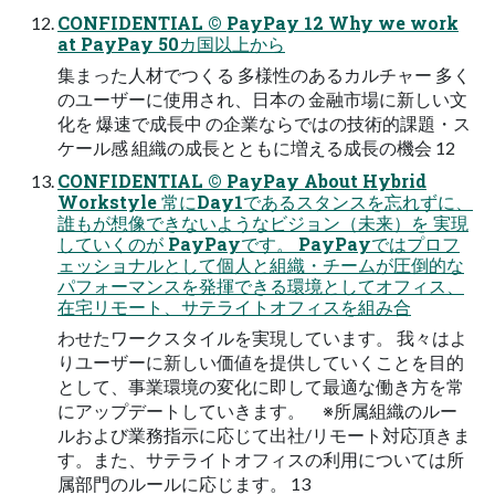
CONFIDENTIAL © PayPay 12 Why we work
at PayPay 50カ国以上から
集まった人材でつくる 多様性のあるカルチャー 多く
のユーザーに使用され、日本の 金融市場に新しい文
化を 爆速で成長中 の企業ならではの技術的課題・ス
ケール感 組織の成長とともに増える成長の機会 12
CONFIDENTIAL © PayPay About Hybrid
Workstyle 常にDay1であるスタンスを忘れずに、
誰もが想像できないようなビジョン（未来）を 実現
していくのが PayPayです。 PayPayではプロフ
ェッショナルとして個人と組織・チームが圧倒的な
パフォーマンスを発揮できる環境としてオフィス、
在宅リモート、サテライトオフィスを組み合
わせたワークスタイルを実現しています。 我々はよ
りユーザーに新しい価値を提供していくことを目的
として、事業環境の変化に即して最適な働き方を常
にアップデートしていきます。 ※所属組織のルー
ルおよび業務指示に応じて出社/リモート対応頂きま
す。また、サテライトオフィスの利用については所
属部門のルールに応じます。 13