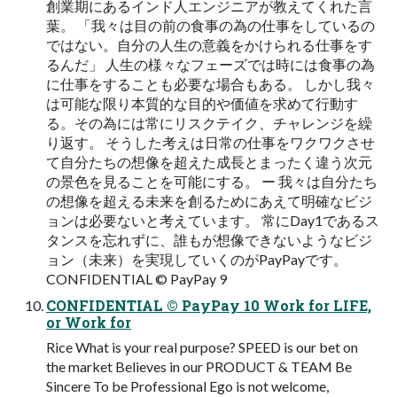
創業期にあるインド人エンジニアが教えてくれた言
葉。 「我々は目の前の食事の為の仕事をしているの
ではない。自分の人生の意義をかけられる仕事をす
るんだ」 人生の様々なフェーズでは時には食事の為
に仕事をすることも必要な場合もある。 しかし我々
は可能な限り本質的な目的や価値を求めて行動す
る。その為には常にリスクテイク、チャレンジを繰
り返す。 そうした考えは日常の仕事をワクワクさせ
て自分たちの想像を超えた成長とまったく違う次元
の景色を見ることを可能にする。 ー 我々は自分たち
の想像を超える未来を創るためにあえて明確なビジ
ョンは必要ないと考えています。 常にDay1であるス
タンスを忘れずに、誰もが想像できないようなビジ
ョン（未来）を実現していくのがPayPayです。
CONFIDENTIAL © PayPay 9
CONFIDENTIAL © PayPay 10 Work for LIFE,
or Work for
Rice What is your real purpose? SPEED is our bet on
the market Believes in our PRODUCT & TEAM Be
Sincere To be Professional Ego is not welcome,