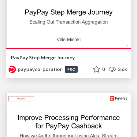
PayPay Step Merge Journey
paypaycorporation
0
3.6k
PRO