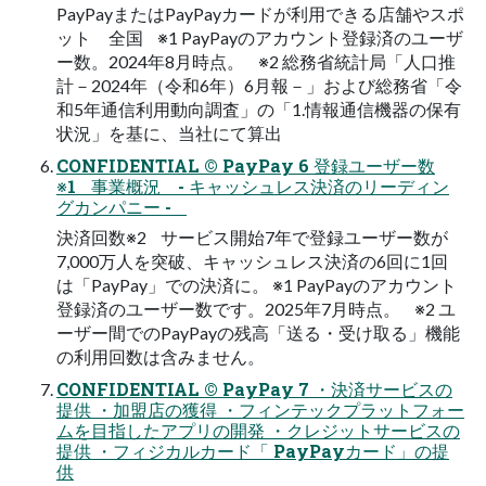
PayPayまたはPayPayカードが利用できる店舗やスポ
ット 全国 ※1 PayPayのアカウント登録済のユーザ
ー数。2024年8月時点。 ※2 総務省統計局「人口推
計－2024年（令和6年）6月報－」および総務省「令
和5年通信利用動向調査」の「1.情報通信機器の保有
状況」を基に、当社にて算出
CONFIDENTIAL © PayPay 6 登録ユーザー数
※1 事業概況 - キャッシュレス決済のリーディン
グカンパニー -
決済回数※2 サービス開始7年で登録ユーザー数が
7,000万人を突破、キャッシュレス決済の6回に1回
は「PayPay」での決済に。 ※1 PayPayのアカウント
登録済のユーザー数です。2025年7月時点。 ※2 ユ
ーザー間でのPayPayの残高「送る・受け取る」機能
の利用回数は含みません。
CONFIDENTIAL © PayPay 7 ・決済サービスの
提供 ・加盟店の獲得 ・フィンテックプラットフォー
ムを目指したアプリの開発 ・クレジットサービスの
提供 ・フィジカルカード「 PayPayカード」の提
供