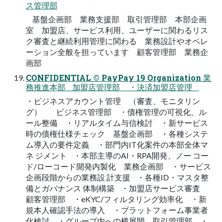
ス管理部
基盤企画部 業務支援部 取引管理部 本部企画
室 加盟店、サービス利用、ユーザーに関わるリス
ク審査と継続利用管理に関わる 業務設計やオペレ
ーション全般を担っています 顧客管理部 業務企
画部
CONFIDENTIAL © PayPay 19 Organization 業
務推進本部 加盟店管理部 ・決済加盟店管理
・ビジネスアカウント管理 （審査、モニタリン
グ） ビジネス管理部 ・債権管理の可視化、ル
ール整備 ・リアルタイム与信検討 ・新サービス
時の債権仕様チェック 基盤企画部 ・各種システ
ム導入の要件定義 ・部門内IT化案件の本部全体マ
ネ ジメント ・本部主導のAI・RPA開発、ノー コー
ド/ローコード開発内製化 業務企画部 ・サービス
企画段階からの業務設 計支援 ・各種ID・マスタ整
備とガバナンス 体制構築 ・加盟店サービス審査
顧客管理部 ・eKYC/フィルタリング効率化 ・新
規本人確認手法の導入 ・プラットフォーム事業者
化検討 ・グループ内への横展開 取引管理部 ・