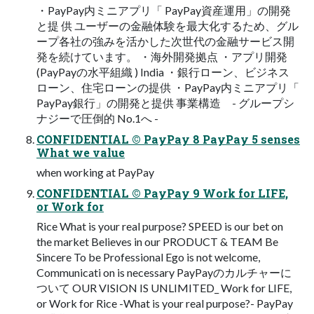
・PayPay内ミニアプリ「 PayPay資産運用」の開発
と提 供 ユーザーの金融体験を最大化するため、グル
ープ各社の強みを活かした次世代の金融サービス開
発を続けています。 ・海外開発拠点 ・アプリ開発
(PayPayの水平組織 ) India ・銀行ローン、ビジネス
ローン、住宅ローンの提供 ・PayPay内ミニアプリ「
PayPay銀行」の開発と提供 事業構造 - グループシ
ナジーで圧倒的 No.1へ -
CONFIDENTIAL © PayPay 8 PayPay 5 senses
What we value
when working at PayPay
CONFIDENTIAL © PayPay 9 Work for LIFE,
or Work for
Rice What is your real purpose? SPEED is our bet on
the market Believes in our PRODUCT & TEAM Be
Sincere To be Professional Ego is not welcome,
Communicati on is necessary PayPayのカルチャーに
ついて OUR VISION IS UNLIMITED_ Work for LIFE,
or Work for Rice -What is your real purpose?- PayPay