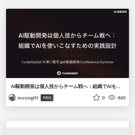
AI駆動開発は個人技からチーム戦へ：組織でAIを使いこなすための実践設計
moongift
0
460
PRO