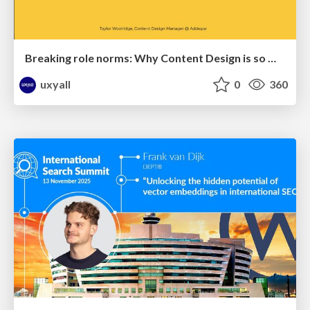
Breaking role norms: Why Content Design is so much more than writing copy - Taylor Woolridge
uxyall
0
360