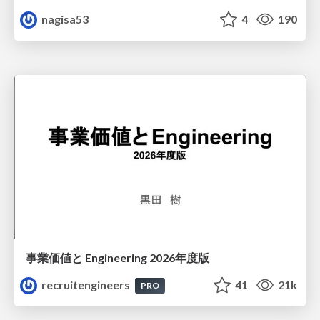
nagisa53
4
190
事業価値と Engineering 2026年度版
recruitengineers
41
21k
PRO