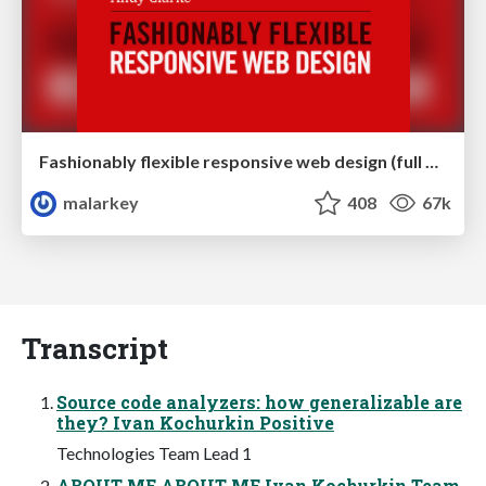
Fashionably flexible responsive web design (full day workshop)
malarkey
408
67k
Transcript
Source code analyzers: how generalizable are
they? Ivan Kochurkin Positive
Technologies Team Lead 1
ABOUT ME ABOUT ME Ivan Kochurkin Team