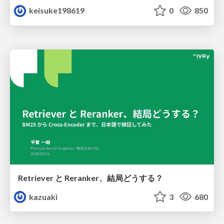
keisuke198619
0
850
Retriever と Reranker、結局どうする？
kazuaki
3
680