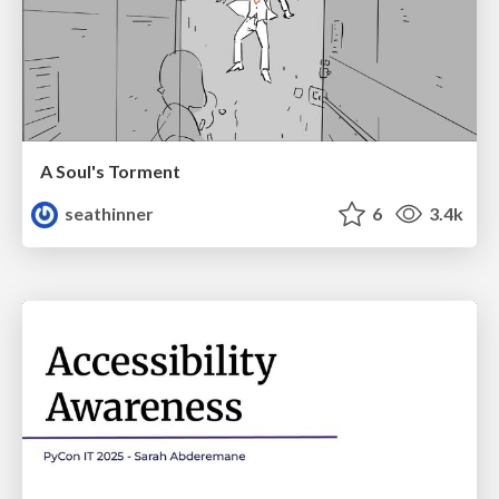
A Soul's Torment
seathinner
6
3.4k