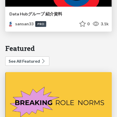
Data Hubグループ 紹介資料
sansan33
0
3.1k
PRO
Featured
See All Featured