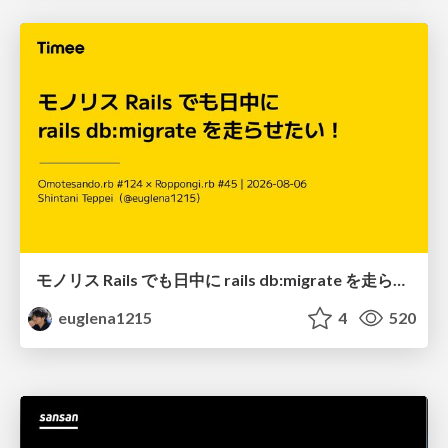
モノリス Rails でも日中に rails db:migrate を走らせたい！ / Daytime rails db:migrate on Monolithic Rails!
euglena1215
4
520