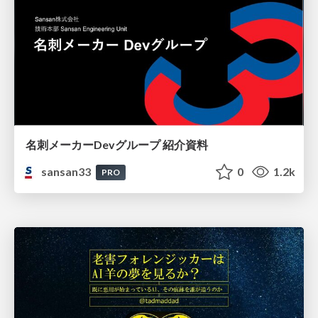
名刺メーカーDevグループ 紹介資料
sansan33
0
1.2k
PRO