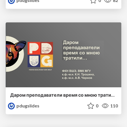
pdugslides
0
82
Даром преподаватели время со мною тратили…
pdugslides
0
110