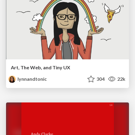
Art, The Web, and Tiny UX
lynnandtonic
304
22k