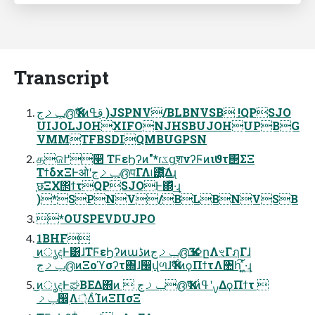
Transcript
ݕࡧج൫Ҡߦ࣌ͷࢥߟ )JSPNV/BLBNVSB !QPSJO
UIJOLJOHXIFONJHSBUJOHUPBG
VMMTFBSDIQMBUGPSN
தଜ߂෢ ΤϜεϦʔͷ"*ɾػցֶशνʔϜͷιϑτ΢ΣΞ
ΤϯδχΞͰओʹݕࡧج൫पΓΛ୲౰͍ͯ͠Δɻ
֤छΞΧ΢ϯτQPSJOͰ΍ͬͯ·͢ɻ
)*SPNV/BLBNVSB
*OUSPEVDUJPO
1BHF
͜ͷൃදͰ͸ɺΤϜεϦʔͷաڈͷݕࡧج൫ҠߦܭըΛৼΓฦΓɺ
ݕࡧج൫ͷΞοϓσʔτ΍ɺ඼࣭վળɺҠߦ࣌ͷϙΠϯτΛ঺հ͠ ͍͖ͯ·͢ɻ
͜ͷൃදͰಘΒΕΔ΋ͷ  ݕࡧج൫Ҡߦͷࡍʹߟ͑ΔϙΠϯτ 
ݕࡧ඼࣭Λ্͛ΔͨΊͷΞΠσΞ