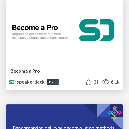
Become a Pro
speakerdeck
31
6.1k
PRO