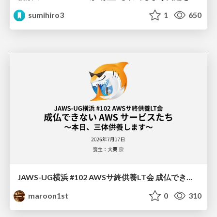
sumihiro3
1
650
JAWS-UG横浜 #102 AWSサ終供養LT会 成仏できない AWS サービスたち 〜本日、三体供養します〜
maroon1st
0
310