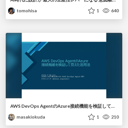
tomohisa
1
640
AWS DevOps AgentのAzure接続機能を検証して見えた活用法／Use Cases Verified for the AWS DevOps Agent's Azure Connectivity Feature
masakiokuda
1
210