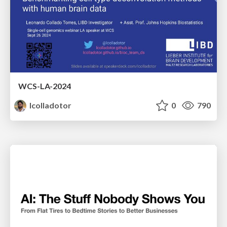
WCS-LA-2024
lcolladotor
0
790