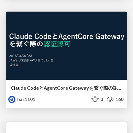
Claude CodeとAgentCore Gatewayを繋ぐ際の認証認可 / Authentication and authorization when connecting Claude Code with AgentCore Gateway
har1101
0
160