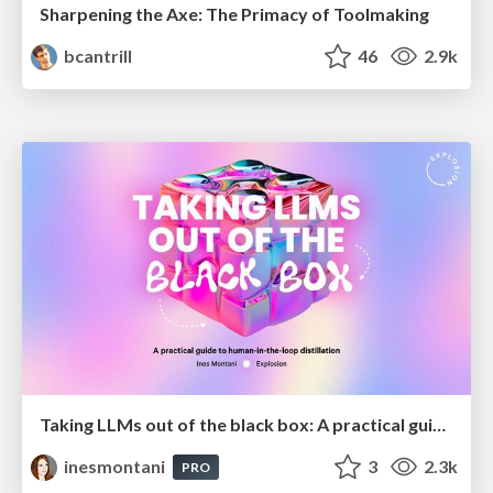
Sharpening the Axe: The Primacy of Toolmaking
bcantrill
46
2.9k
Taking LLMs out of the black box: A practical guide to human-in-the-loop distillation
inesmontani
3
2.3k
PRO