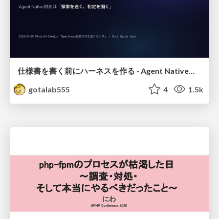
仕様書を書く前にハーネスを作る - Agent Native開発は「探索を速く、判定を固く」
gotalab555
4
1.5k