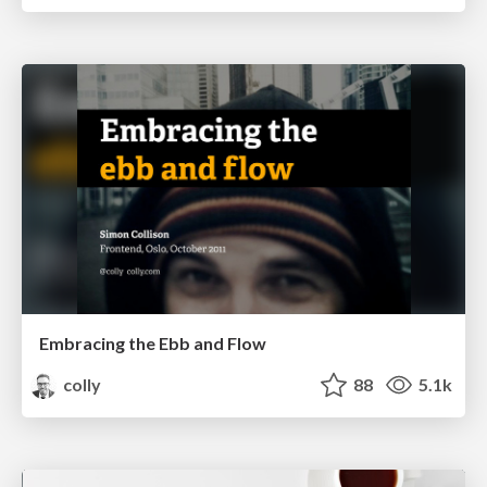
Embracing the Ebb and Flow
colly
88
5.1k