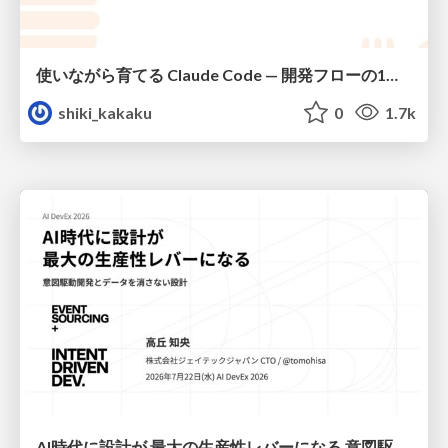
使いながら育てる Claude Code — 開発フローの1コマンド化 × 繰り返し指摘の自動仕組み化
shiki_kakaku
0
1.7k
AI時代に設計が 最大の生産性レバーになる 意図駆動開発とデータを消さない設計｜Don't Delete Your Data or Your Intent — Design as the Deepest Lever in the AI Era