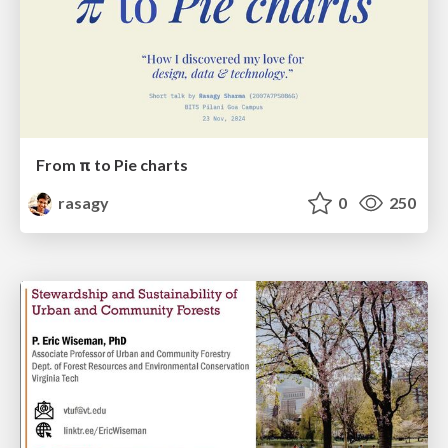
From π to Pie charts
rasagy
0
250