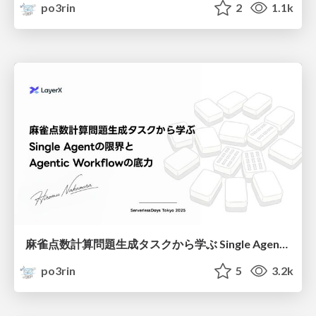
po3rin
2
1.1k
麻雀点数計算問題生成タスクから学ぶ Single Agentの限界と Agentic Workflowの底力
po3rin
5
3.2k