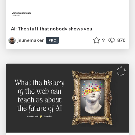
AI: The stuff that nobody shows you
jnunemaker
9
870
PRO