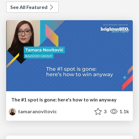
See All Featured
The #1 spot is gone: here's how to win anyway
tamaranovitovic
3
1.1k