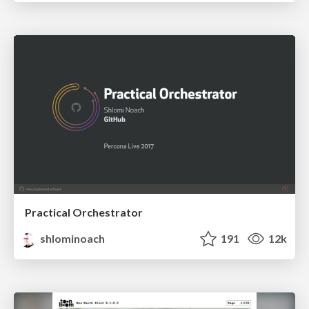
Practical Orchestrator
shlominoach
191
12k