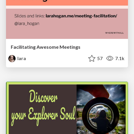
Facilitating Awesome Meetings
lara
57
7.1k