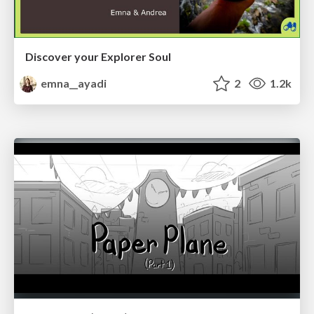
Discover your Explorer Soul
emna__ayadi
2
1.2k