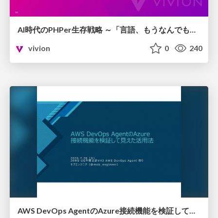
AI時代のPHPer生存戦略 ～「言語、もうなんでもよくない？」に本気で向き合う～
vivion
0
240
AWS DevOps AgentのAzure接続機能を検証して見えた活用法／Use Cases Verified for the AWS DevOps Agent's Azure Connectivity Feature