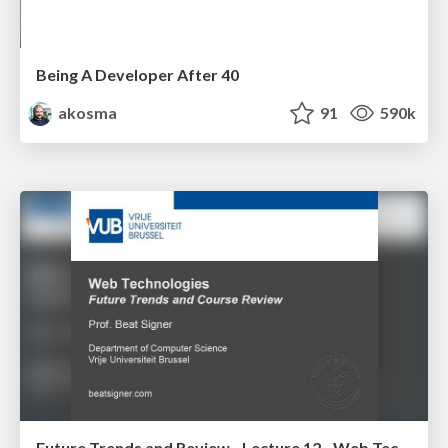
Being A Developer After 40
akosma
91
590k
Future Trends and Review - Lecture 12 - Web Technologies (1019888BNR)