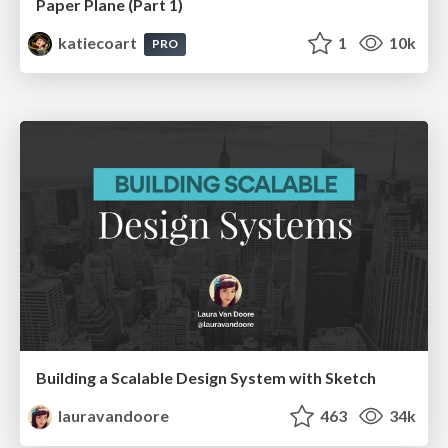
Paper Plane (Part 1)
katiecoart
1
10k
PRO
Building a Scalable Design System with Sketch
lauravandoore
463
34k