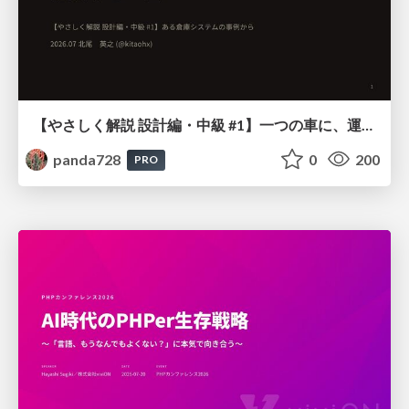
【やさしく解説 設計編・中級 #1】一つの車に、運転手は一人 ～ある倉庫システムの事例から～
panda728
0
200
PRO