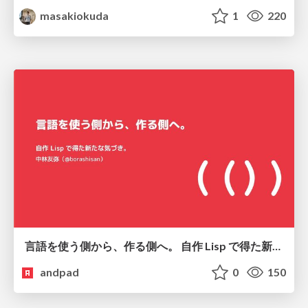
masakiokuda
1
220
言語を使う側から、作る側へ。 自作 Lisp で得た新たな気づき。
andpad
0
150