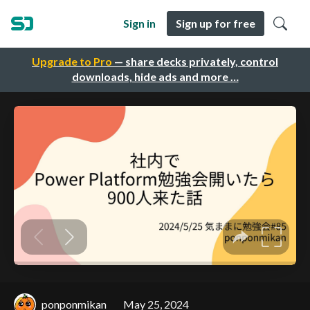
Sign in
Sign up for free
Upgrade to Pro
— share decks privately, control
downloads, hide ads and more …
ponponmikan
May 25, 2024