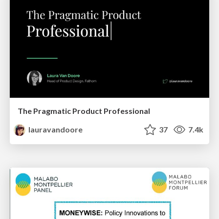
The Pragmatic Product Professional
lauravandoore
37
7.4k