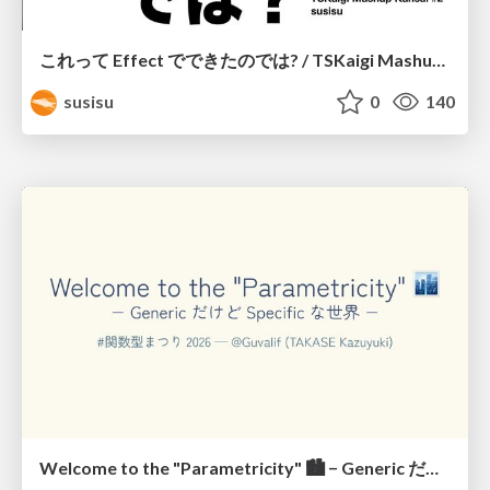
これって Effect でできたのでは? / TSKaigi Mashup Kansai #2
susisu
0
140
Welcome to the "Parametricity" 🏙️ − Generic だけど Specific な世界 −