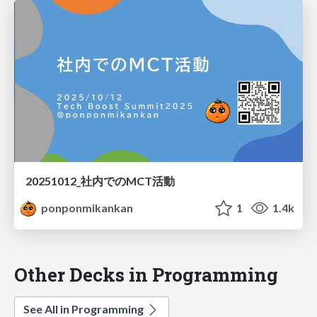
20251012_社内でのMCT活動
ponponmikankan
1
1.4k
Other Decks in Programming
See All in Programming