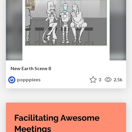
New Earth Scene 8
popppiees
3
2.5k