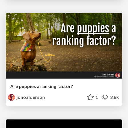
Are puppies a ranking factor?
jonoalderson
1
3.8k