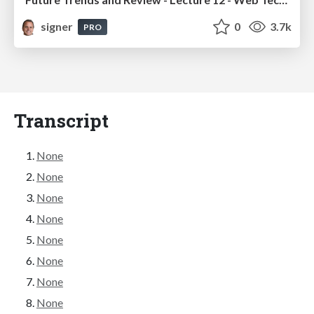
signer
0
3.7k
PRO
Transcript
None
None
None
None
None
None
None
None