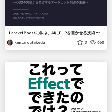
Laravel Boostに学ぶ、AIにPHPを書かせる技術 〜OSSの実装から蒸留するエージェント制御の王道〜
kentaroutakeda
3
660