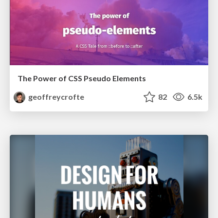
The Power of CSS Pseudo Elements
geoffreycrofte
82
6.5k