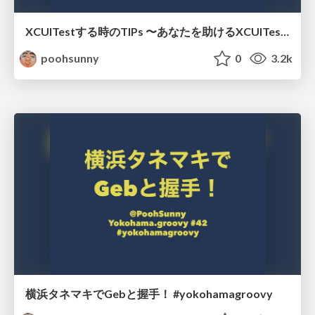
XCUITestする時のTIPs 〜あなたを助けるXCUITestへ〜
poohsunny
0
3.2k
横浜タネマキでGebと握手！ #yokohamagroovy