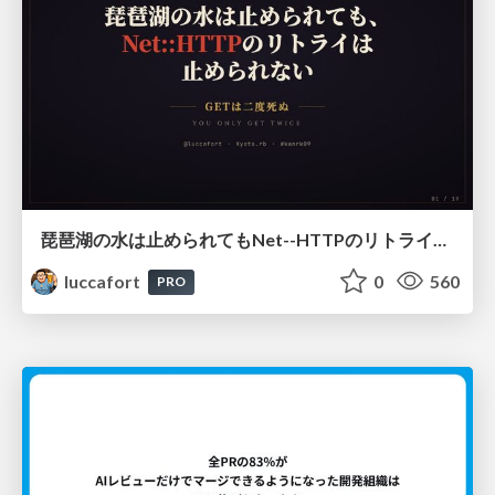
琵琶湖の水は止められてもNet--HTTPのリトライは止められない / You might be able to stop the water flow of Lake Biwa but you can't stop Net::HTTP retries
luccafort
0
560
PRO