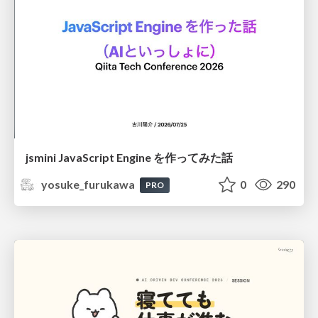
jsmini JavaScript Engine を作ってみた話
yosuke_furukawa
0
290
PRO