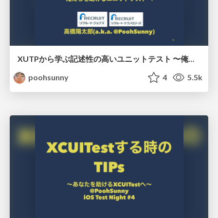
XUTPから学ぶ記述性の高いユニットテスト 〜俺たちを助けるユニットテストへ〜 / xUTP in #xpjug
poohsunny
4
5.5k