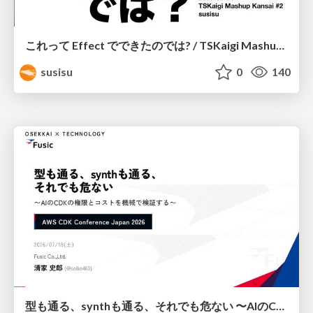
これって Effect でできたのでは? / TSKaigi Mashup Kansai #2
susisu
0
140
型も通る、synthも通る、それでも危ない 〜AIのCDKの権限とコストを機械で検証する〜 / It Passes Type Checks, It Passes Synth Checks, but It’s Still Risky — Automatically Verifying Permissions and Costs in AI’s CDK —