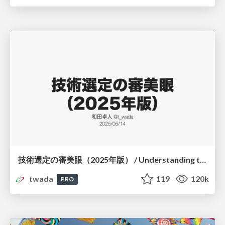
技術選定の審美眼（2025年版） / Understanding the Spiral of Technologies 2025 edition
twada
119
120k
PRO