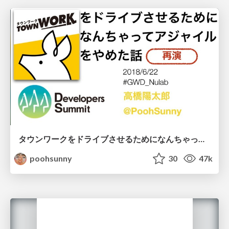
タウンワークをドライブさせるためになんちゃってアジャイルをやめた話 #devsumi #devsumiB / devsumi2018
poohsunny
30
47k