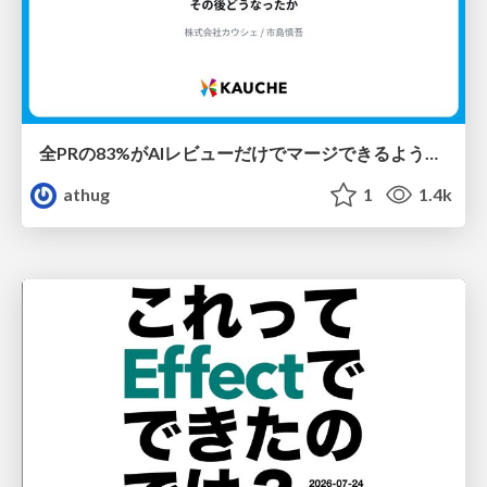
全PRの83%がAIレビューだけでマージできるようになった開発組織はその後どうなったか
athug
1
1.4k