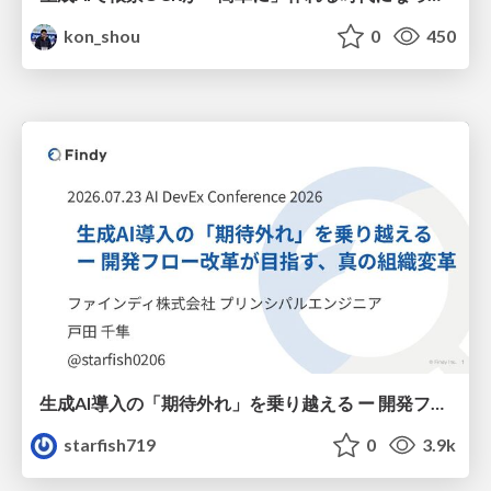
kon_shou
0
450
生成AI導入の「期待外れ」を乗り越える ー 開発フロー改革が目指す、真の組織変革
starfish719
0
3.9k