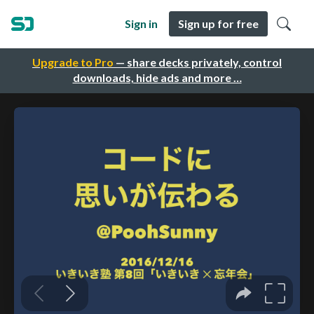
Sign in
Sign up for free
Upgrade to Pro
— share decks privately, control
downloads, hide ads and more …