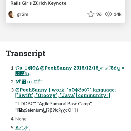
Rails Girls Zürich Keynote
gr2m
96
14k
Transcript
ίʔυʹ ࢥ͍͕఻ΘΔ @PoohSunny 2016/12/16 ͍͖͍͖क़ ୈ8ճʮ͍͖͍͖ ✕
๨೥ձʯ
͜Μʹͪ͸ or ॳΊ·ͯ͠
@PoohSunny { work: "σΟϕϩούʔ" language:
["Swift", "Groovy", "Java"] community: [
"TDDBC", "Agile Samurai Base Camp",
"೔ຊSeleniumϢʔβʔίϛϡχςΟ" ] }
None
ΑΖ͘͠ ͓Ͷ͕͍͠·͢