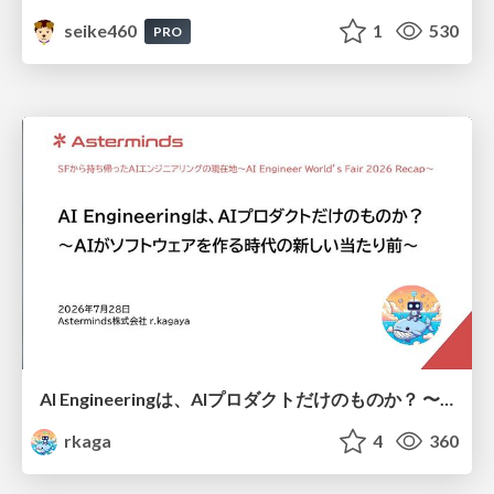
seike460
1
530
PRO
AI Engineeringは、AIプロダクトだけのものか？ 〜AIがソフトウェアを作る時代の新しい当たり前〜 / No AI in your product. AI Engineering in your development.
rkaga
4
360