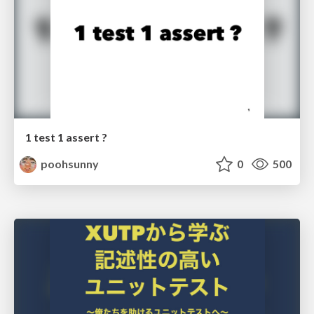
1 test 1 assert ?
poohsunny
0
500