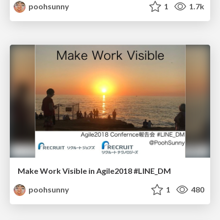
poohsunny
1
1.7k
Make Work Visible in Agile2018 #LINE_DM
poohsunny
1
480