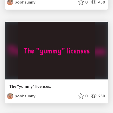
poohsunny
0
450
The "yummy" licenses.
poohsunny
0
250