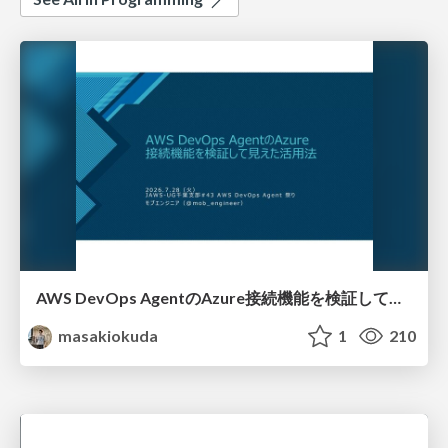
AWS DevOps AgentのAzure接続機能を検証して見えた活用法／Use Cases Verified for the AWS DevOps Agent's Azure Connectivity Feature
masakiokuda
1
210