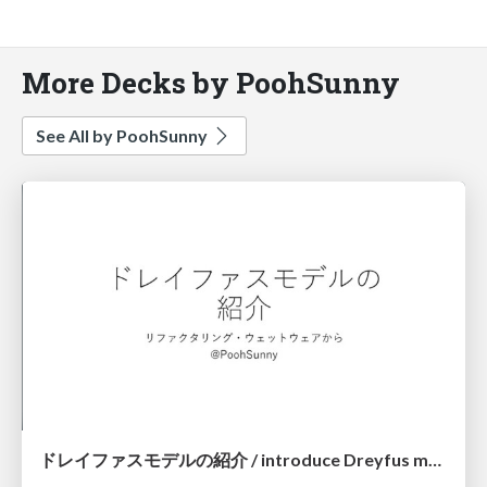
More Decks by PoohSunny
See All by PoohSunny
ドレイファスモデルの紹介 / introduce Dreyfus model