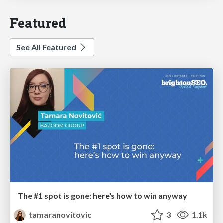
Featured
See All Featured
The #1 spot is gone: here's how to win anyway
tamaranovitovic
3
1.1k