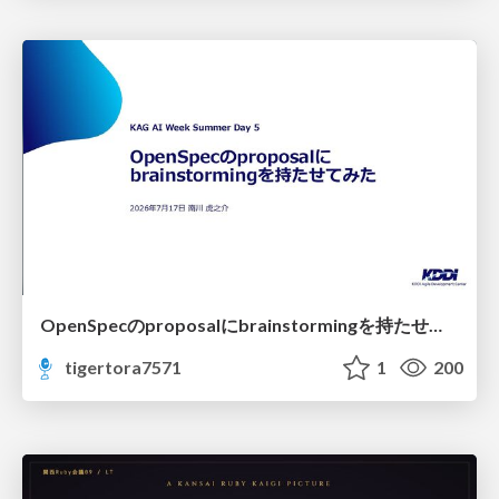
OpenSpecのproposalにbrainstormingを持たせてみた
tigertora7571
1
200