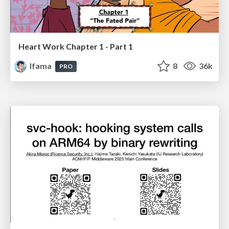
Heart Work Chapter 1 - Part 1
lfama
8
36k
PRO