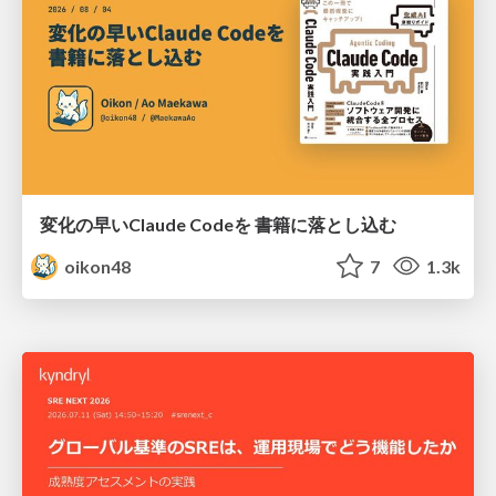
変化の早いClaude Codeを 書籍に落とし込む
oikon48
7
1.3k