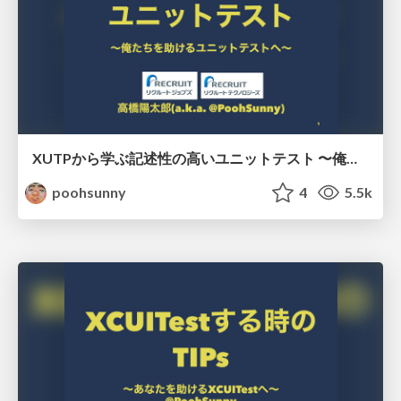
XUTPから学ぶ記述性の高いユニットテスト 〜俺たちを助けるユニットテストへ〜 / xUTP in #xpjug
poohsunny
4
5.5k