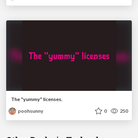
The "yummy" licenses.
poohsunny
0
250