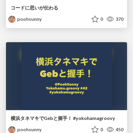
コードに思いが伝わる
poohsunny
0
370
横浜タネマキでGebと握手！ #yokohamagroovy
poohsunny
0
450