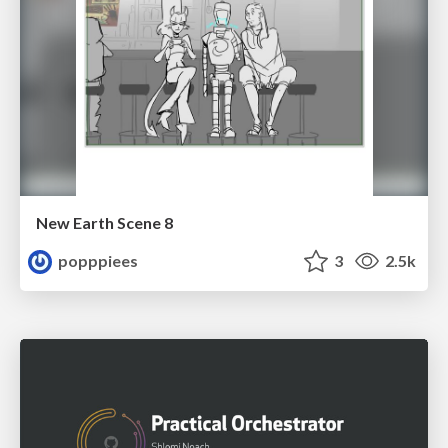
New Earth Scene 8
popppiees
3
2.5k