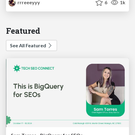
rrreeeyyy
6
1k
Featured
See All Featured