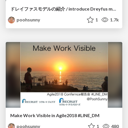
ドレイファスモデルの紹介 / introduce Dreyfus model
poohsunny
1
1.7k
Make Work Visible in Agile2018 #LINE_DM
poohsunny
1
480