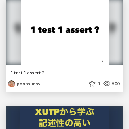
1 test 1 assert ?
poohsunny
0
500