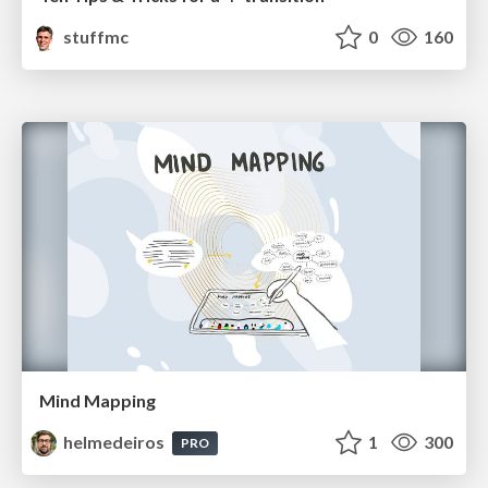
stuffmc
0
160
Mind Mapping
helmedeiros
1
300
PRO