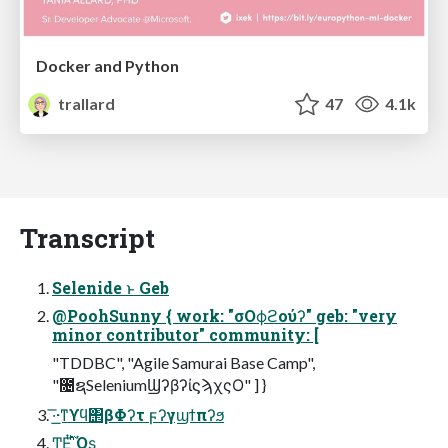
Docker and Python
trallard
47
4.1k
Transcript
Selenide ͱ Geb
@PoohSunny { work: "σΟϕϩούʔ" geb: "very
minor contributor" community: [
"TDDBC", "Agile Samurai Base Camp",
"೔ຊSeleniumϢʔβʔίϛϡχςΟ" ] }
͞·͟·ͳϒϥ΢βΦʔτ ϝʔγϣϯπʔϧ
ͲΕ͔ͭ͏͔ ໎ͬͪΌ͏ʂ