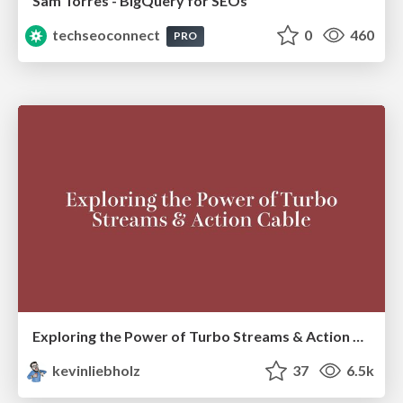
Sam Torres - BigQuery for SEOs
techseoconnect
0
460
PRO
Exploring the Power of Turbo Streams & Action Cable | RailsConf2023
kevinliebholz
37
6.5k