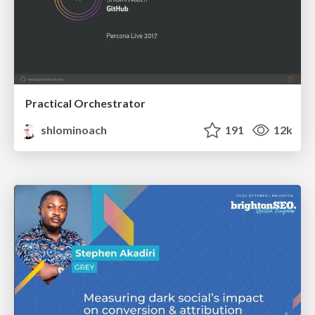
Practical Orchestrator
shlominoach
191
12k