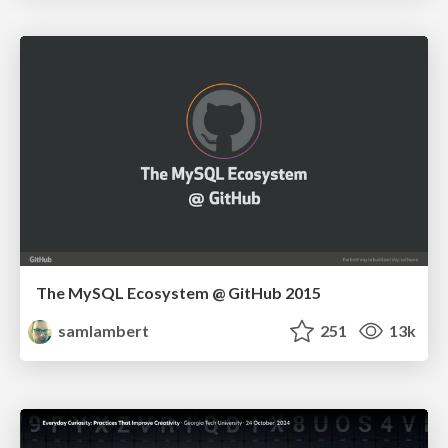
The MySQL Ecosystem @ GitHub 2015
samlambert
251
13k