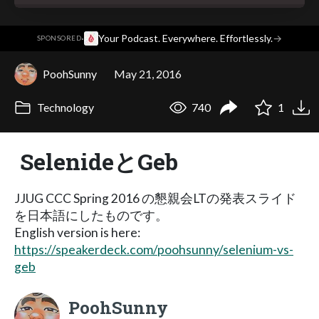
·
Your Podcast. Everywhere. Effortlessly.
→
SPONSORED
PoohSunny
May 21, 2016
Technology
740
1
SelenideとGeb
JJUG CCC Spring 2016 の懇親会LTの発表スライド
を日本語にしたものです。
English version is here:
https://speakerdeck.com/poohsunny/selenium-vs-
geb
PoohSunny