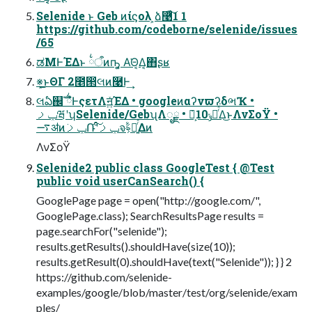
Selenide ͱ Geb ͷίϛολ ͕ձ࿩ͯͨ͠1 1
https://github.com/codeborne/selenide/issues
/65
ಡΜͰΈΔͱ ྆ऀͷҧ͍͕ Α͘Θ͔Δ͔΋ʂʁ
※͓͜ͱΘΓ 2೥൒લͷ࿩Ͱ͢
લఏ஌ࣝ ྆ํͰςετΛॻ͍ͯΈΔ • googleͷαʔνϖʔδભҠ •
ݕࡧཝʹʮSelenide/GebʯΛೖྗ • ݁Ռ͕10ݸฦͬͯ͘Δ͜ͱΛνΣοΫ •
࠷ॳͷݕࡧ݁Ռʹݕࡧͨ͠จࣈ͕ೖ͍ͬͯΔͷ
ΛνΣοΫ
Selenide2 public class GoogleTest { @Test
public void userCanSearch() {
GooglePage page = open("http://google.com/",
GooglePage.class); SearchResultsPage results =
page.searchFor("selenide");
results.getResults().shouldHave(size(10));
results.getResult(0).shouldHave(text("Selenide")); } } 2
https://github.com/selenide-
examples/google/blob/master/test/org/selenide/exam
ples/