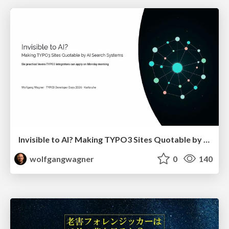
Invisible to AI? Making TYPO3 Sites Quotable by AI Search Systems
wolfgangwagner
0
140