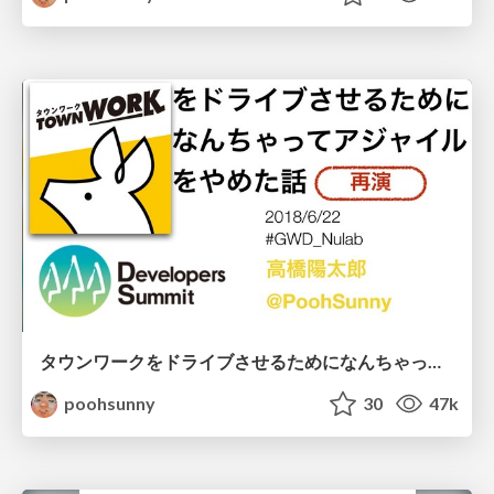
タウンワークをドライブさせるためになんちゃってアジャイルをやめた話 #devsumi #devsumiB / devsumi2018
poohsunny
30
47k