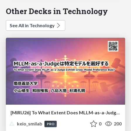
Other Decks in Technology
See All in Technology
[MIRU26] To What Extent Does MLLM-as-a-Judge Exhibit Cross-Model Preference Bias?
keio_smilab
0
200
PRO