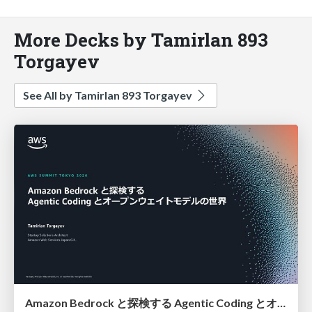
More Decks by Tamirlan 893
Torgayev
See All by Tamirlan 893 Torgayev
Amazon Bedrock と探検する Agentic Coding とオープンウェイトモデルの世界 / AWS Summit Japan 2026 STP214 / Agentic Coding with Open-Weights Models on Amazon Bedrock