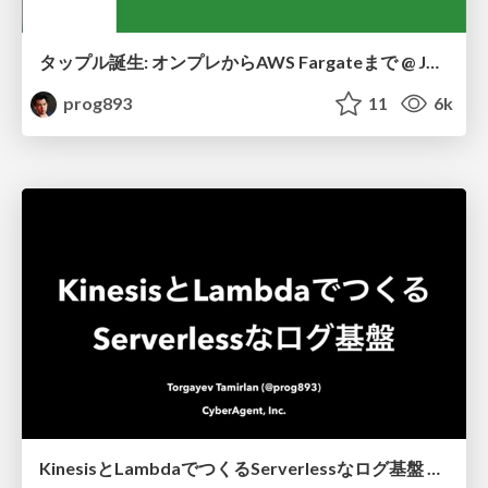
タップル誕生: オンプレからAWS Fargateまで @ JAWS DAYS 2020
prog893
11
6k
KinesisとLambdaでつくるServerlessなログ基盤 @ AWS DevDay Tokyo 2019 [C-2]