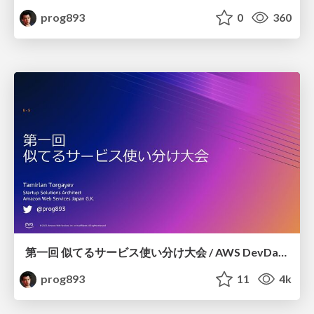
prog893
0
360
第一回 似てるサービス使い分け大会 / AWS DevDay Tokyo 2023 E-5
prog893
11
4k