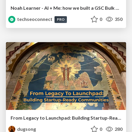
Noah Learner - AI + Me: how we built a GSC Bulk Export data pipeline
techseoconnect
0
350
PRO
From Legacy to Launchpad: Building Startup-Ready Communities
dugsong
0
280