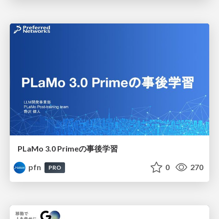
PLaMo 3.0 Primeの事後学習
pfn
0
270
PRO