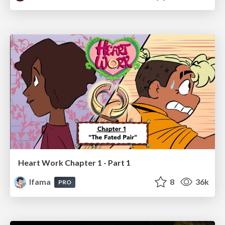
Heart Work Chapter 1 - Part 1
lfama
8
36k
PRO