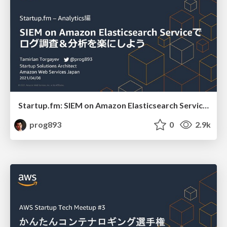
Startup.fm: SIEM on Amazon Elasticsearch Serviceでログ調査＆分析を楽にしよう / Startup.fm: Easier log analysis with SIEM on Amazon Elasticsearch Service
prog893
0
2.9k