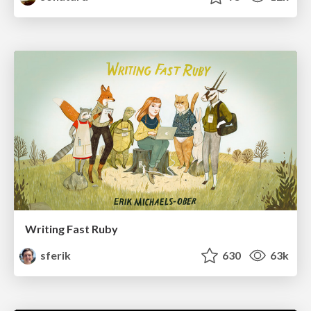
Writing Fast Ruby
sferik
630
63k