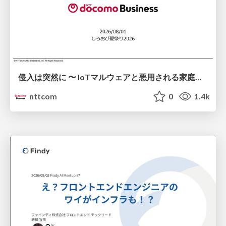
侵入は突然に 〜 IoTマルウェアと悪用される家庭の機器 ～ / When Intrusion Strikes: IoT Malware and the Abuse of Home Devices
nttcom
0
1.4k