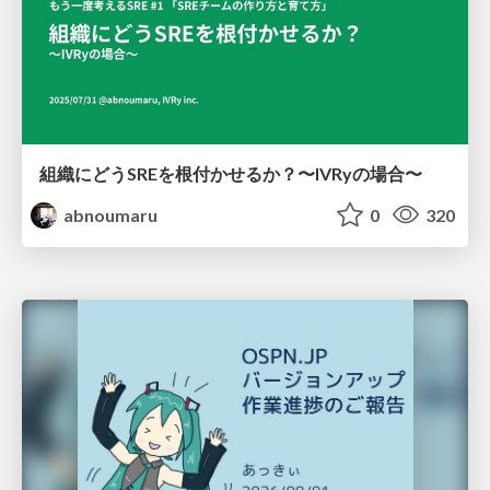
組織にどうSREを根付かせるか？〜IVRyの場合〜
abnoumaru
0
320