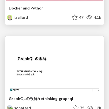
Docker and Python
trallard
47
4.1k
GraphQLの誤解/rethinking-graphql
sonatard
75
12k