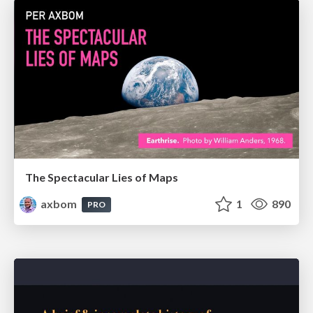
The Spectacular Lies of Maps
axbom
1
890
PRO