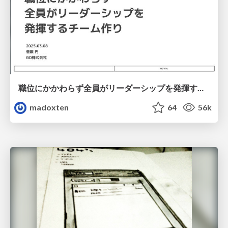
職位にかかわらず全員がリーダーシップを発揮するチーム作り / Building a team where everyone can demonstrate leadership regardless of position
madoxten
64
56k