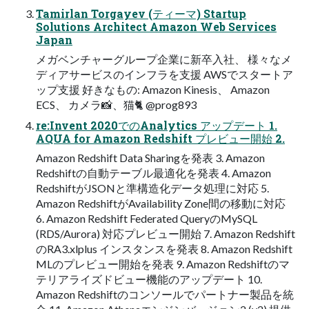
Tamirlan Torgayev (ティーマ) Startup
Solutions Architect Amazon Web Services
Japan
メガベンチャーグループ企業に新卒⼊社、 様々なメ
ディアサービスのインフラを⽀援 AWSでスタートア
ップ⽀援 好きなもの: Amazon Kinesis、 Amazon
ECS、 カメラ📸、猫🐈 @prog893
re:Invent 2020でのAnalytics アップデート 1.
AQUA for Amazon Redshift プレビュー開始 2.
Amazon Redshift Data Sharingを発表 3. Amazon
Redshiftの⾃動テーブル最適化を発表 4. Amazon
RedshiftがJSONと準構造化データ処理に対応 5.
Amazon RedshiftがAvailability Zone間の移動に対応
6. Amazon Redshift Federated QueryのMySQL
(RDS/Aurora) 対応プレビュー開始 7. Amazon Redshift
のRA3.xlplus インスタンスを発表 8. Amazon Redshift
MLのプレビュー開始を発表 9. Amazon Redshiftのマ
テリアライズドビュー機能のアップデート 10.
Amazon Redshiftのコンソールでパートナー製品を統