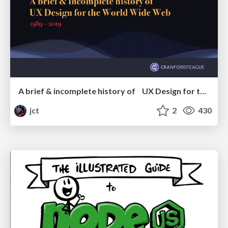
A brief & incomplete history of UX Design for the World Wide Web: 1989–2019
jct
2
430