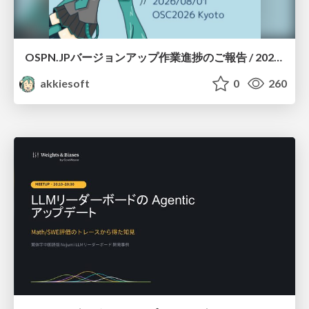
OSPN.JPバージョンアップ作業進捗のご報告 / 20260801-osc26kyoto
akkiesoft
0
260