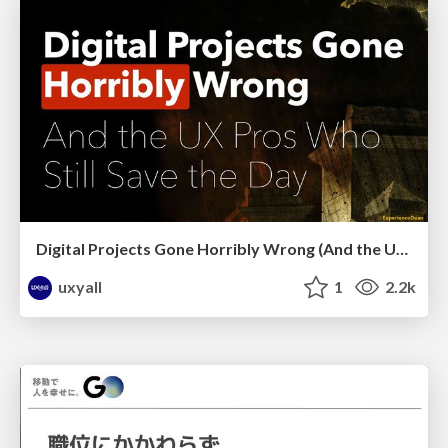
Digital Projects Gone Horribly Wrong (And the UX Pros Who Still Save the Day) - Dean Schuster
uxyall
1
2.2k