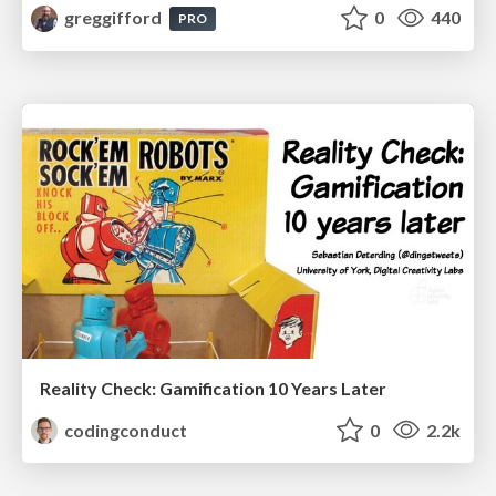
greggifford
0
440
PRO
Reality Check: Gamification 10 Years Later
codingconduct
0
2.2k