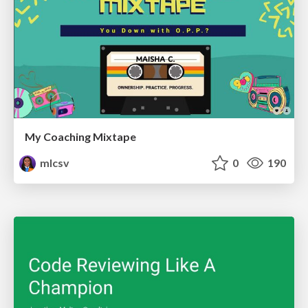
My Coaching Mixtape
mlcsv
0
190