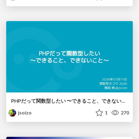
PHPだって関数型したい 〜できること、できないこと〜 / fp-in-php
jsoizo
1
270