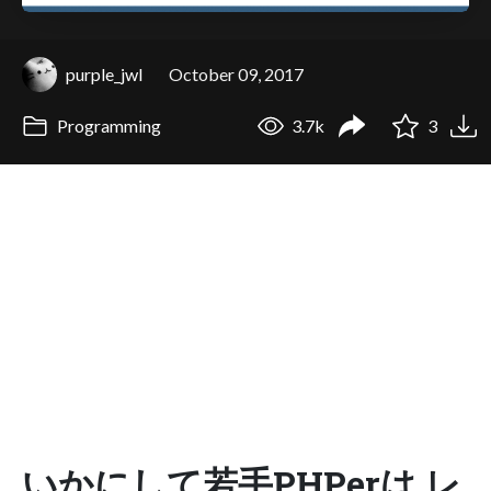
purple_jwl
October 09, 2017
Programming
3.7k
3
いかにして若手PHPerは レ