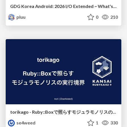
GDG Korea Android: 2026 I/O Extended ~ What's new in Android development tools
pluu
0
210
torikago - Ruby::Boxで照らすモジュラモノリスの実行境界
se4weed
1
330