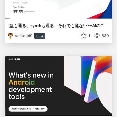
型も通る、synthも通る、それでも危ない 〜AIのCDKの権限とコストを機械で検証する〜 / It Passes Type Checks, It Passes Synth Checks, but It’s Still Risky — Automatically Verifying Permissions and Costs in AI’s CDK —
seike460
1
530
PRO