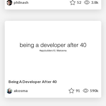
philnash
52
3.8k
Being A Developer After 40
akosma
91
590k