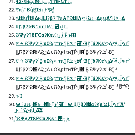
42-จͷௐࠪɺಈ࡞ݕূͳͲ஍ಓͳ࡞ۀ
ੲͷࢲͳΒʮͭΒ͍ɺݏͩʯͰऴΘ͍ͬͯͨ
ࠓ͸ʮͳͥ΍Δͷ͔ɺϢʔβʔʹͲͷΑ͏ͳՁ஋Λ ఏڙͰ͖Δͷ͔ʯΛߟ͑ɺ࣮ߦͰ͖Δ
ϢʔβʔϑΝʔετ ࢲ͕େ੾ͩͱࢥ͏͜ͱ
ϨΨγʔͳ8FCαʔϏε։ൃ ࢲʹͱͬͯ ͱ͸
ੲ ࠓ ϨΨγʔ ͭΒ͍ υΩϡϝϯτͷͳ͍Ṗ࢓༷ ݏ ͭ·Βͳ͍ ָ͍͠ αʔϏεʹର͢Δ ڵຯɾؔ৺
ϢʔβʔʹՁ஋Λఏڙ͢Δ υΩϡϝϯτͷͳ͍Ṗ࢓༷ ͭΒ͍ ϨΨγʔ ݏ ͭ·Βͳ͍ 
ੲ ࠓ ϨΨγʔ ͭΒ͍ υΩϡϝϯτͷͳ͍Ṗ࢓༷ ݏ ͭ·Βͳ͍ ָ͍͠ αʔϏεʹର͢Δ ڵຯɾؔ৺
ϢʔβʔʹՁ஋Λఏڙ͢Δ υΩϡϝϯτͷͳ͍Ṗ࢓༷ ͭΒ͍ ϨΨγʔ ݏ ͭ·Βͳ͍ ʴ
ੲ ࠓ ϨΨγʔ ͭΒ͍ υΩϡϝϯτͷͳ͍Ṗ࢓༷ ݏ ͭ·Βͳ͍ ָ͍͠ αʔϏεʹର͢Δ ڵຯɾؔ৺
ϢʔβʔʹՁ஋Λఏڙ͢Δ υΩϡϝϯτͷͳ͍Ṗ࢓༷ ͭΒ͍ ϨΨγʔ ݏ ͭ·Βͳ͍  ʴ ͭΒ͞ ָ͠͞ 
·ͱΊ
w ࢲͷମݧ΍େ੾ͩͱࢥ͏͜ͱʹ͍ͭͯ࿩ͨ͠ w Ϣʔβʔ΍αʔϏεʹରͯ͠ɺڵຯɾؔ৺Λ࣋ͭ
͜ͱͰײ͡Δ͜ͱͷͰ͖Δָ͕͋͠͞Δ
͍͔ʹͯ͠ϨΨγʔͳ8FCαʔϏε ͱ޲͖߹͍·͔͢ʁ