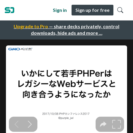
Sign in
Sign up for free
Upgrade to Pro
— share decks privately, control
downloads, hide ads and more …