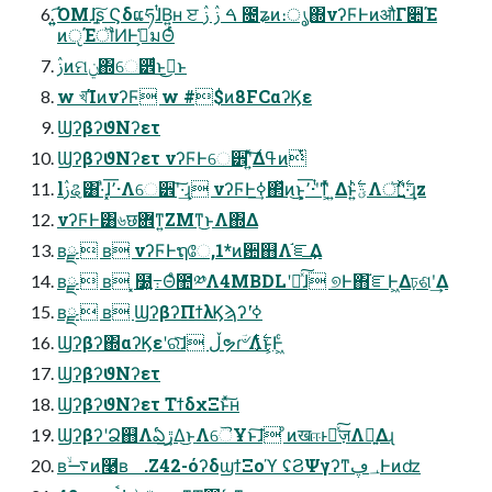
͍͍͡ΌΜɺָ͍͠ʂ ϚδແཧɺͭΒ͍ʜ ੲ ࠓ ࢲ ࢲ ೔ʑͷ։ൃ΍νʔϜͰͷऔΓ૊Έ
ͷੵΈॏͶͰߟ͕͑มΘͬͨ
ࢲͷମݧ΍େ੾ͩͱࢥ͏͜ͱ
w খ͞ΊͷνʔϜ w #$ͷ8FCαʔϏε
ϢʔβʔϑΝʔετ
ϢʔβʔϑΝʔετ νʔϜͰେ੾ʹ͍ͯ͠Δߟ͑ͷͭ
lࢲୡ͸·ͣɺ͓٬͞·Λେ੾ʹ͠·͢ɻ νʔϜͰߦ͏͢΂ͯͷ͜ͱ͕͓٬͞·ʹͭͳ͕ͬͯ ͍Δͱ͍͏ؾ࣋ͪΛৗʹ͍࣋ͬͯ·͢ɻz
νʔϜͰ͸৬छؔ܎ͳ͍͘ΖΜͳ͜ͱΛ΍Δ
ʙྫ  ʙ νʔϜͰຖே,1*ͷ਺஋Λ֬ೝ͢Δ
ʙྫ  ʙ ͓໰͍߹Θͤ಺༰Λ4MBDLʹྲྀͯ͠ɺ ୭Ͱ΋֬ೝͰ͖Δঢ়ଶʹ͢Δ
ʙྫ  ʙ ϢʔβʔΠϯλϏϡʔʹߦ͘
Ϣʔβʔ΍αʔϏεʹରͯ͠ɺ ڵຯɾؔ৺Λ࣋ͭ͜ͱ͕Ͱ͖ͨ
ϢʔβʔϑΝʔετ
ϢʔβʔϑΝʔετ ΤϯδχΞͱͯ͠ʜ
ϢʔβʔʹՁ஋Λఏڙ͢Δ͜ͱΛୈҰͱ͠ɺ ͦͷखஈͱٕͯ͠ज़Λ༻͍Δɻ
ʙ࠷ۙͷ࿩ʙ .Z42-όʔδϣϯΞοϓ ʢϨΨγʔͳ؀ڥͰͷʣ