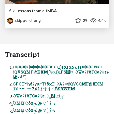
Six Lessons from altMBA
skipperchong
29
4.4k
Transcript
1)1ΧϯϑΝϨϯε
!QVSQMF@KXM ͍͔ʹͯ͠एख1)1FS͸ ϨΨγʔͳ8FCαʔϏεͱ
޲͖߹͏Α͏ʹͳ͔ͬͨ
8FCΞϓϦέʔγϣϯΤϯδχΞ ͺʔΆʔ!QVSQMF@KXM
1)1.Z42--BSBWFM
ϨΨγʔͳ8FCαʔϏε։ൃ͸ ݏͰ͔͢ʁ
͍͍͡ΌΜɺָ͍͠ʂ ϚδແཧɺͭΒ͍ʜ ੲ ࠓ ࢲ ࢲ
͍͍͡ΌΜɺָ͍͠ʂ ϚδແཧɺͭΒ͍ʜ ੲ ࠓ ࢲ ࢲ