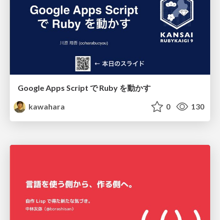
Google Apps Script で Ruby を動かす
kawahara
0
130