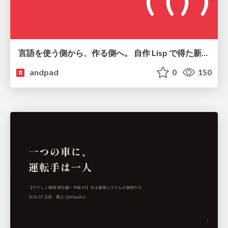
言語を使う側から、作る側へ。 自作 Lisp で得た新たな気づき。
andpad
0
150