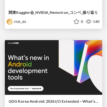
関東Kaggler会_NVIDIA_Nemotron_コンペ_振り返り
rick_ds
0
140
GDG Korea Android: 2026 I/O Extended ~ What's new in Android development tools