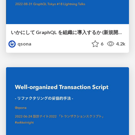
いかにして GraphQL を組織に導入するか (新規開発編) / how we introduce GraphQL on scratch development
qsona
6
4.2k