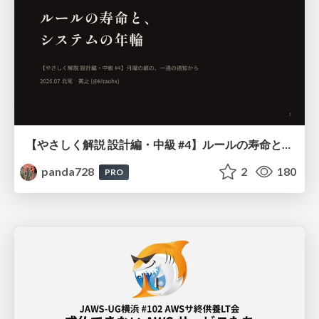
【やさしく解説 設計編・中級 #4】ルールの寿命と、システムの年輪
panda728
2
180
PRO