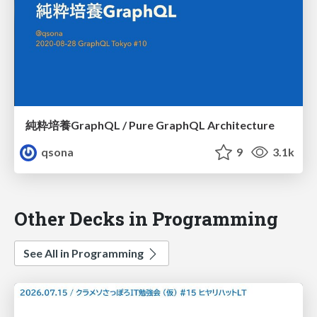
純粋培養GraphQL / Pure GraphQL Architecture
qsona
9
3.1k
Other Decks in Programming
See All in Programming