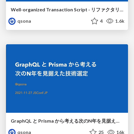
Well-organized Transaction Script - リファクタリングの妥協的手法 -
qsona
4
1.6k
GraphQL と Prisma から考える次のN年を見据えた技術選定 / Architecture decision for the next N years at StudySapuri
qsona
25
16k