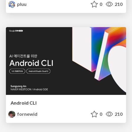
pluu
0
210
Android CLI
fornewid
0
210