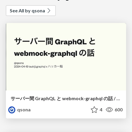
See All by qsona
サーバー間 GraphQL と webmock-graphql の話 / server-to-server graphql and webmock-graphql
qsona
4
600