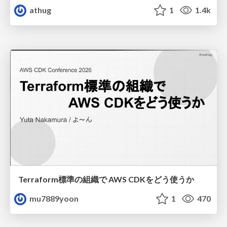
athug
1
1.4k
Terraform標準の組織で AWS CDKをどう使うか
mu7889yoon
1
470