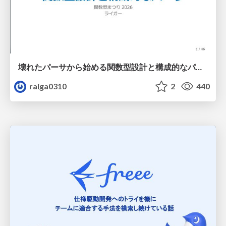
壊れたパーサから始める関数型設計と構成的なパーサ #fp_matsuri
raiga0310
2
440