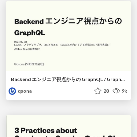
Backend エンジニア視点からの GraphQL / GraphQL from a perspective of backend engineer
qsona
28
9k