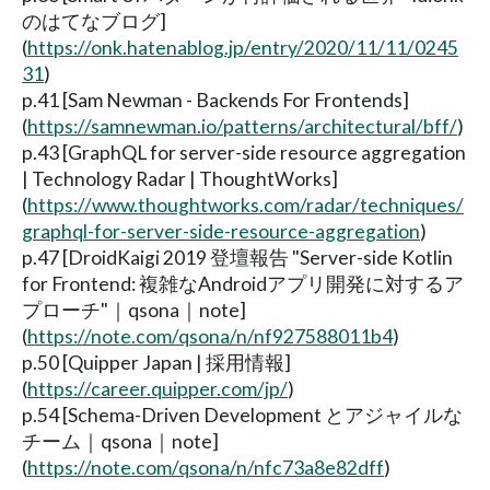
のはてなブログ]
(
https://onk.hatenablog.jp/entry/2020/11/11/0245
31
)
p.41 [Sam Newman - Backends For Frontends]
(
https://samnewman.io/patterns/architectural/bff/
)
p.43 [GraphQL for server-side resource aggregation
| Technology Radar | ThoughtWorks]
(
https://www.thoughtworks.com/radar/techniques/
graphql-for-server-side-resource-aggregation
)
p.47 [DroidKaigi 2019 登壇報告 "Server-side Kotlin
for Frontend: 複雑なAndroidアプリ開発に対するア
プローチ"｜qsona｜note]
(
https://note.com/qsona/n/nf927588011b4
)
p.50 [Quipper Japan | 採用情報]
(
https://career.quipper.com/jp/
)
p.54 [Schema-Driven Development とアジャイルな
チーム｜qsona｜note]
(
https://note.com/qsona/n/nfc73a8e82dff
)