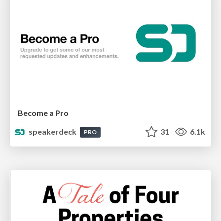
Become a Pro
speakerdeck
31
6.1k
PRO