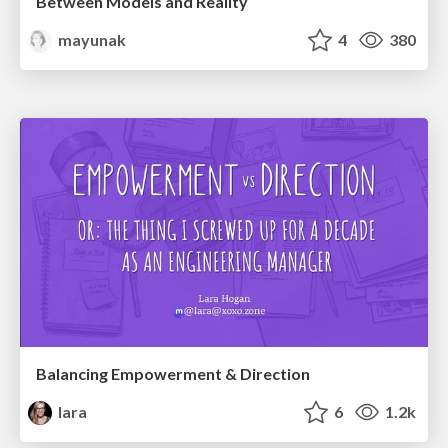
Between Models and Reality
mayunak
4
380
Balancing Empowerment & Direction
lara
6
1.2k