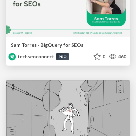
Sam Torres - BigQuery for SEOs
techseoconnect
0
460
PRO