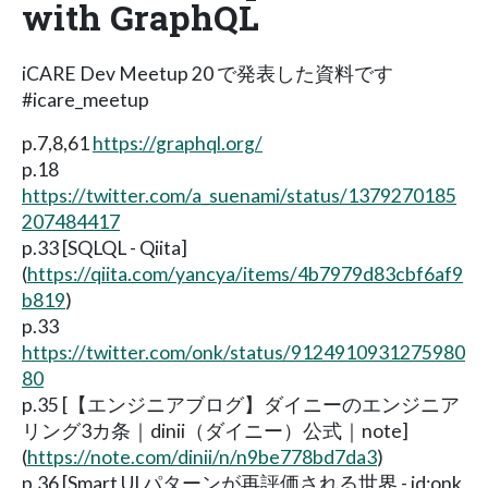
with GraphQL
iCARE Dev Meetup 20 で発表した資料です
#icare_meetup
p.7,8,61
https://graphql.org/
p.18
https://twitter.com/a_suenami/status/1379270185
207484417
p.33 [SQLQL - Qiita]
(
https://qiita.com/yancya/items/4b7979d83cbf6af9
b819
)
p.33
https://twitter.com/onk/status/9124910931275980
80
p.35 [【エンジニアブログ】ダイニーのエンジニア
リング3カ条｜dinii（ダイニー）公式｜note]
(
https://note.com/dinii/n/n9be778bd7da3
)
p.36 [Smart UI パターンが再評価される世界 - id:onk