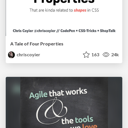
A Tale of Four Properties
chriscoyier
163
24k