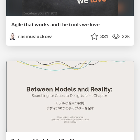
Agile that works and the tools we love
rasmusluckow
331
22k