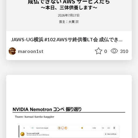
JAWS-UG横浜 #102 AWSサ終供養LT会 成仏できない AWS サービスたち 〜本日、三体供養します〜
maroon1st
0
310