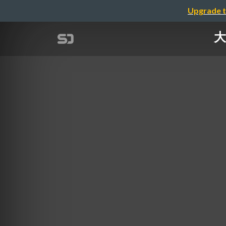
Upgrade t
大