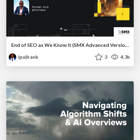
End of SEO as We Know It (SMX Advanced Version)
ipullrank
3
4.3k