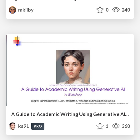
mkilby
0
240
A Guide to Academic Writing Using Generative AI - A Workshop
ks91
1
360
PRO