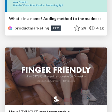
What’s in a name? Adding method to the madness
productmarketing
24
4.1k
PRO
How STYLIGHT went responsive