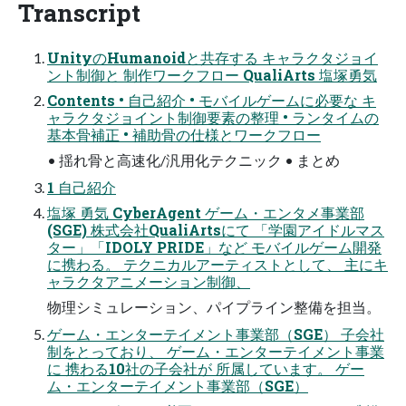
Transcript
UnityのHumanoidと共存する キャラクタジョイ
ント制御と 制作ワークフロー QualiArts 塩塚勇気
Contents • 自己紹介 • モバイルゲームに必要な キ
ャラクタジョイント制御要素の整理 • ランタイムの
基本骨補正 • 補助骨の仕様とワークフロー
• 揺れ骨と高速化/汎用化テクニック • まとめ
1 自己紹介
塩塚 勇気 CyberAgent ゲーム・エンタメ事業部
(SGE) 株式会社QualiArtsにて 「学園アイドルマス
ター」「IDOLY PRIDE」など モバイルゲーム開発
に携わる。 テクニカルアーティストとして、 主にキ
ャラクタアニメーション制御、
物理シミュレーション、パイプライン整備を担当。
ゲーム・エンターテイメント事業部（SGE） 子会社
制をとっており、 ゲーム・エンターテイメント事業
に 携わる10社の子会社が 所属しています。 ゲー
ム・エンターテイメント事業部（SGE）