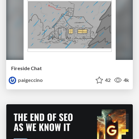
Fireside Chat
paigeccino
42
4k