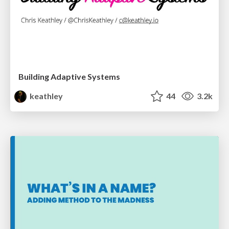
Building Adaptive Systems
keathley
44
3.2k