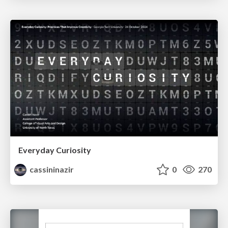
Everyday Curiosity
cassininazir
0
270