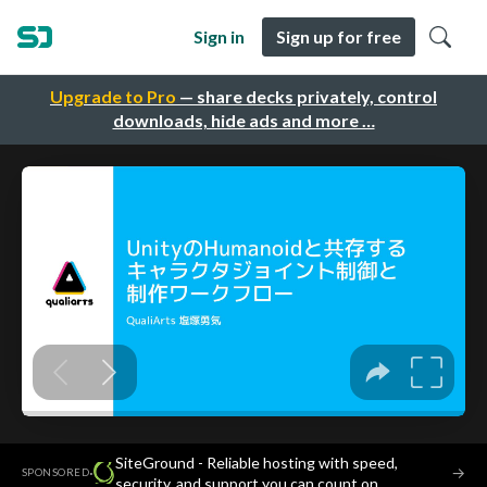
Sign in
Sign up for free
Upgrade to Pro
— share decks privately, control
downloads, hide ads and more …
SiteGround - Reliable hosting with speed,
·
→
SPONSORED
security, and support you can count on.