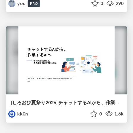
you
0
290
PRO
[しろおび夏祭り2026] チャットするAIから、作業するAIへ - 使われ方の変化と、その裏側で起きていること
kk0n
0
1.6k