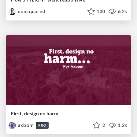
nonsquared
100
6.2k
First, design no harm
axbom
2
1.2k
PRO