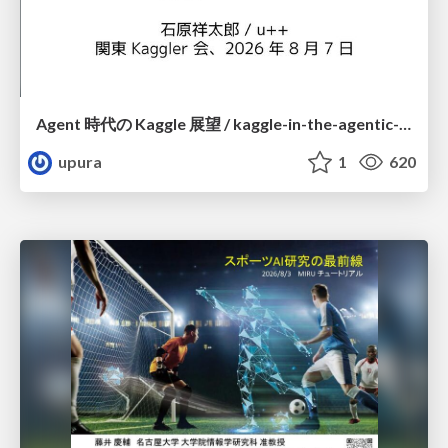
Agent 時代の Kaggle 展望 / kaggle-in-the-agentic-era
upura
1
620