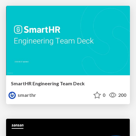
SmartHR Engineering Team Deck
smarthr
0
200