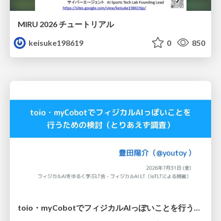
MIRU 2026 チュートリアル
keisuke198619
0
850
toio・myCobotでフィジカルAIっぽいことを行うための検討（とりあえず調査） / フィジカルAI LT（IoTLTによる開催）