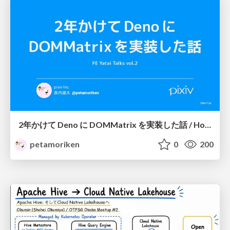
2年かけて Deno に DOMMatrix を実装した話 / How I implemented DOMMatrix in Deno over two years
petamoriken
0
200