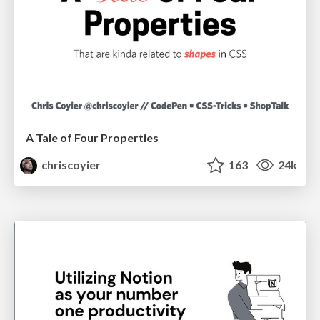
A Tale of Four Properties
chriscoyier
163
24k