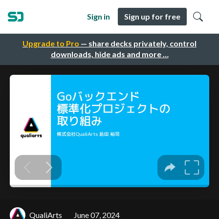
Sign in
Sign up for free
Upgrade to Pro
— share decks privately, control
downloads, hide ads and more …
QualiArts
June 07, 2024