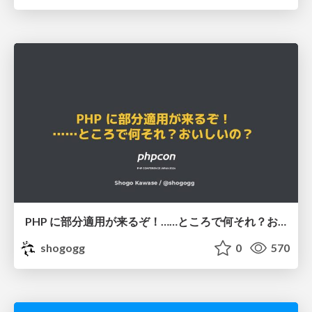
PHP に部分適用が来るぞ！……ところで何それ？おいしいの？ #phpcon / phpcon-2026
shogogg
0
570