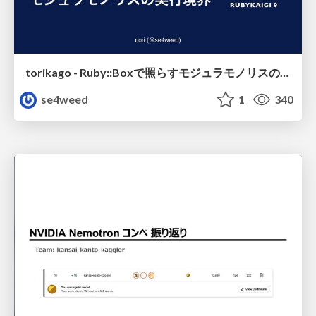
torikago - Ruby::Boxで照らすモジュラモノリスの実行境界
se4weed
1
340