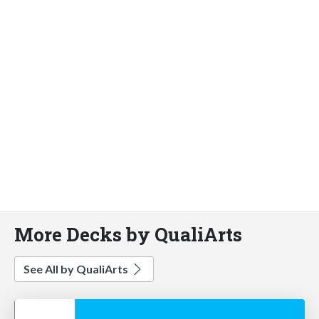
More Decks by QualiArts
See All by QualiArts