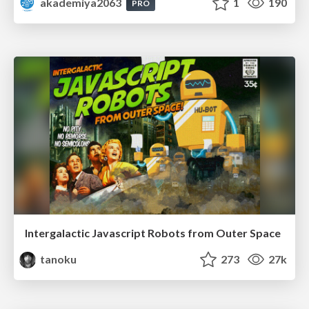
akademiya2063
1
190
PRO
Intergalactic Javascript Robots from Outer Space
tanoku
273
27k