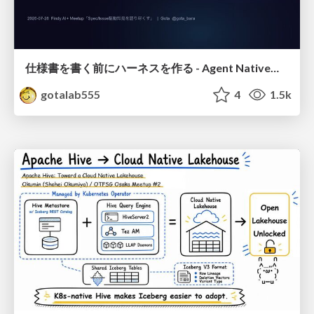
仕様書を書く前にハーネスを作る - Agent Native開発は「探索を速く、判定を固く」
gotalab555
4
1.5k