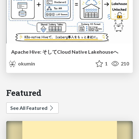
Apache Hive: そしてCloud Native Lakehouseへ
okumin
1
210
Featured
See All Featured