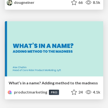
dougneiner
66
8.5k
What’s in a name? Adding method to the madness
productmarketing
24
4.1k
PRO