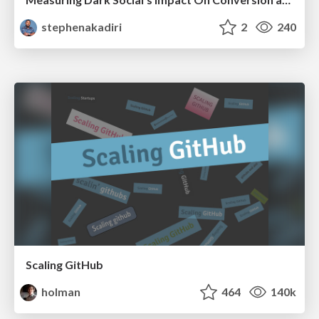
stephenakadiri
2
240
Scaling GitHub
holman
464
140k