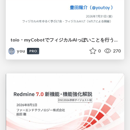
toio・myCobotでフィジカルAIっぽいことを行うための検討（とりあえず調査） / フィジカルAI LT（IoTLTによる開催）
you
0
270
PRO