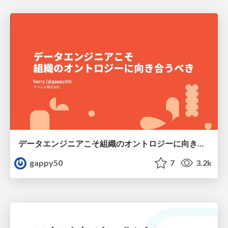
データエンジニアこそ組織のオントロジーに向き合うべき — 問いに答えるAIから、事業を動かすAIへ
gappy50
7
3.2k