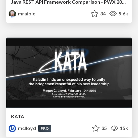
Java REST API Framework Comparison - PWX 2021
mraible
34
9.6k
KATA
mclloyd
35
15k
PRO