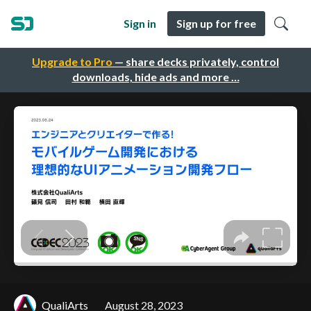
Sign in
Sign up for free
Upgrade to Pro
— share decks privately, control
downloads, hide ads and more …
QualiArts
August 28, 2023