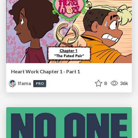
Heart Work Chapter 1 - Part 1
lfama
8
36k
PRO