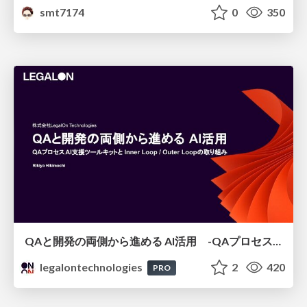
smt7174
0
350
QAと開発の両側から進める AI活用 -QAプロセスAI支援ツールキットと Inner Loop / Outer Loopの取り組み-
legalontechnologies
2
420
PRO