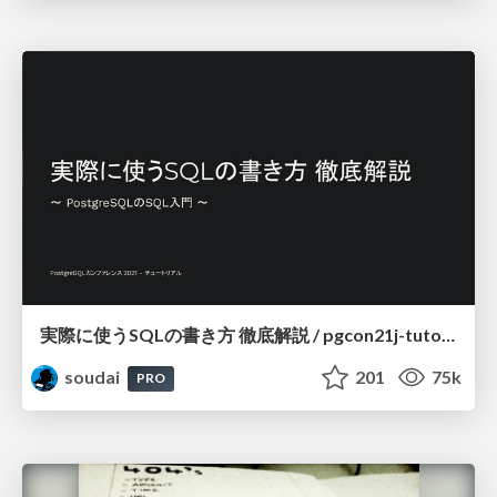
実際に使うSQLの書き方 徹底解説 / pgcon21j-tutorial
soudai
201
75k
PRO