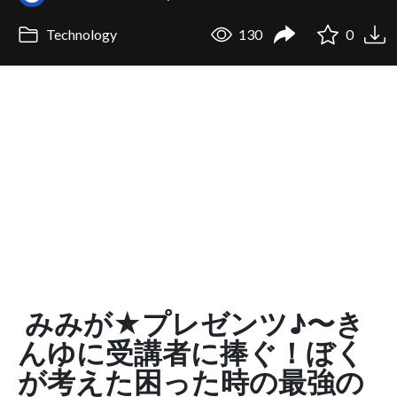
Technology
130
0
みみが★プレゼンツ♪〜き
んゆに受講者に捧ぐ！ぼく
が考えた困った時の最強の