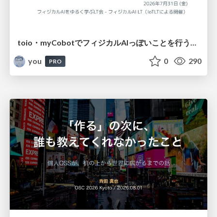
toio・myCobotでフィジカルAIっぽいことを行うための検討（とりあえず調査） / フィジカルAI LT（IoTLTによる開催）
you
0
290
PRO