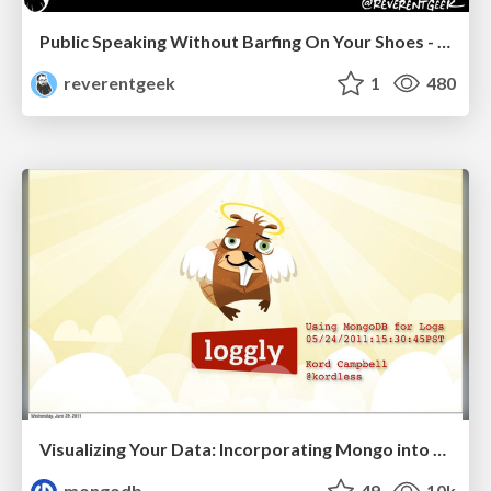
Public Speaking Without Barfing On Your Shoes - THAT 2023
reverentgeek
1
480
Visualizing Your Data: Incorporating Mongo into Loggly Infrastructure
mongodb
49
10k