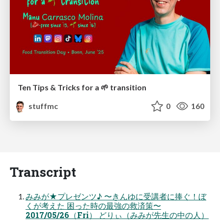
Ten Tips & Tricks for a 🌱 transition
stuffmc
0
160
Transcript
みみが★プレゼンツ♪ 〜きんゆに受講者に捧ぐ！ぼ
くが考えた 困った時の最強の救済策〜
2017/05/26（Fri） どりぃ（みみが先生の中の人）