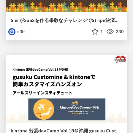
SIerがSaaSを作る果敢なチャレンジでStripe決済を組み込んだ話 / inside story gusuku Customine with Stripe.
r3it
1
230
kintone 出張devCamp Vol.18＠沖縄 gusuku Customine & kintoneで簡単カスタマイズハンズオン / kintone devCamp Vol.18 gusuku Customine Hands-on