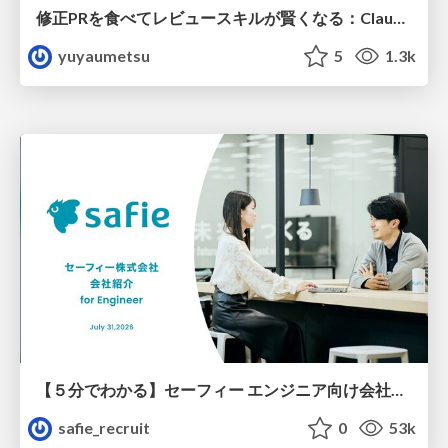
修正PRを食べてレビュースキルが賢くなる：Claude Codeによる自己改善サイクル
yuyaumetsu
5
1.3k
【５分でわかる】セーフィー エンジニア向け会社紹介
safie_recruit
0
53k