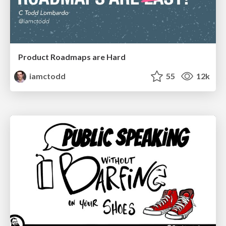
Product Roadmaps are Hard
iamctodd
55
12k