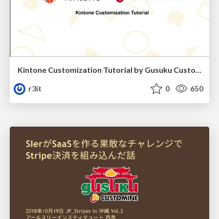
Kintone Customization Tutorial by Gusuku Customine en01
r3it
0
650