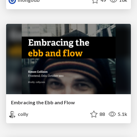
Embracing the Ebb and Flow
colly
88
5.1k