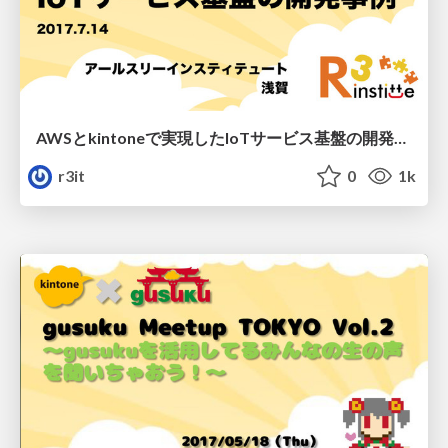
AWSとkintoneで実現したIoTサービス基盤の開発事例/sw-r3-beerbash-iot
r3it
0
1k