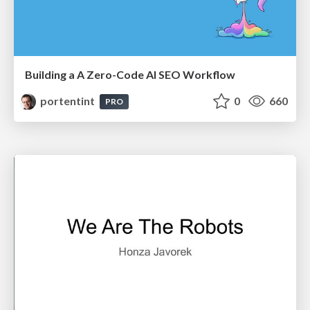
Building a A Zero-Code AI SEO Workflow
portentint
0
660
PRO