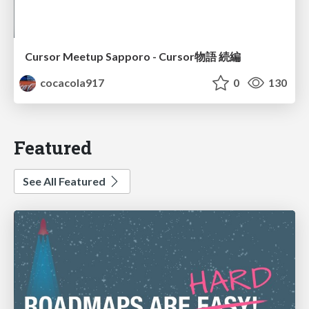
Cursor Meetup Sapporo - Cursor物語 続編
cocacola917
0
130
Featured
See All Featured