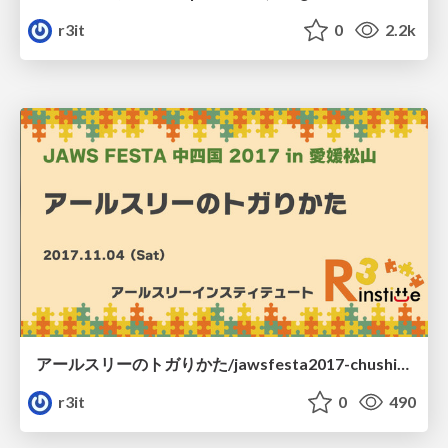
r3it
0
2.2k
アールスリーのトガりかた/jawsfesta2017-chushikoku
r3it
0
490