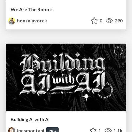
We Are The Robots
honzajavorek
0
290
Building AI with AI
inesmontani
1
1.1k
PRO