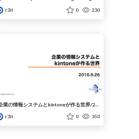
r3it
0
230
企業の情報システムとkintoneが作る世界/20160926_rits-management-seminar1
r3it
0
350