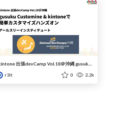
kintone 出張devCamp Vol.18＠沖縄 gusuku Customine & kintoneで簡単カスタマイズハンズオン / kintone devCamp Vol.18 gusuku Customine Hands-on
r3it
0
2.2k