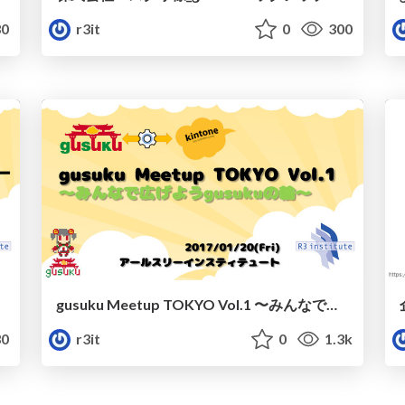
0
r3it
0
300
gusuku Meetup TOKYO Vol.1 〜みんなで広げようgusukuの輪〜 /gusuku-meetup-tokyo_vol1
0
r3it
0
1.3k