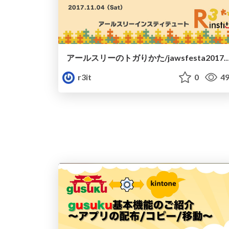
アールスリーのトガりかた/jawsfesta2017-chu
r3it
0
49