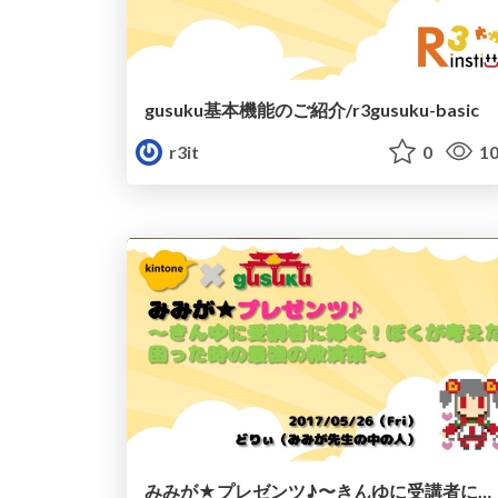
gusuku基本機能のご紹介/r3gusuku-basic
r3it
0
10
みみが★プレゼンツ♪〜きんゆに受講者に捧ぐ！ぼくが考えた困った時の最強の救済策〜/kinuni-meetup_vol3