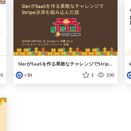
 en01
SIerがSaaSを作る果敢なチャレンジでStripe決済を組み込んだ話 / inside story gusuku Customine with Stripe.
0
r3it
1
230