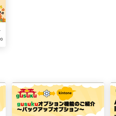
shikoku
0