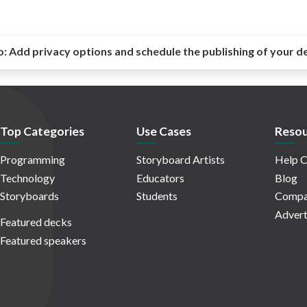
o:
Add privacy options and schedule the publishing of your d
Top Categories
Use Cases
Resou
Programming
Storyboard Artists
Help C
Technology
Educators
Blog
Storyboards
Students
Compa
Advert
Featured decks
Featured speakers