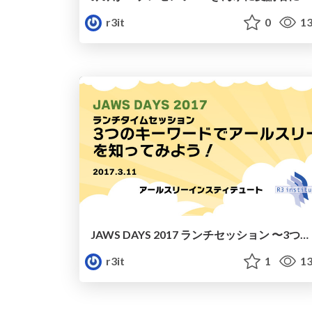
r3it
0
13
JAWS DAYS 2017 ランチセッション 〜3つのキーワードでアールスリーを知ってみよう！〜 /jawsdays2017_lunch-session_R3
r3it
1
13