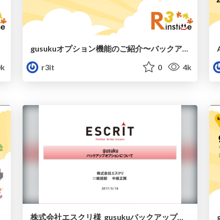
gusukuオプション機能のご紹介〜バックアップオプション〜/r3gusuku-backup
k
r3it
0
4k
株式会社エスクリ様_gusukuバックアップオプションについて/escrit-gusuku-meetup-tokyo_vol2