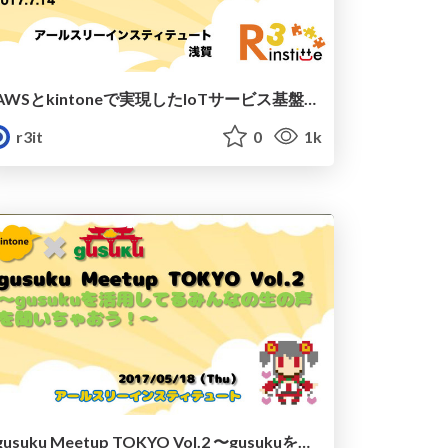
AWSとkintoneで実現したIoTサービス基盤の開発事例/sw-r3-beerbash-iot
r3it
0
1k
gusuku Meetup TOKYO Vol.2 〜gusukuを活用してるみんなの生の声を聞いちゃおう！〜 /gusuku-meetup-tokyo_vol2