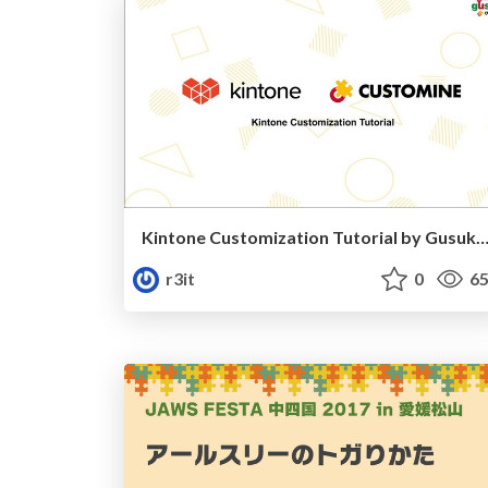
Kintone Customization Tutorial by Gusuku Customine
r3it
0
65