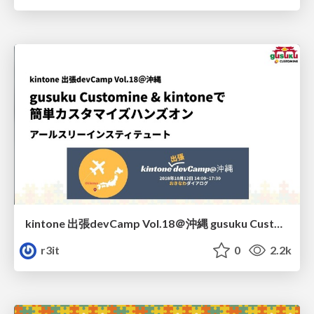
kintone 出張devCamp Vol.18＠沖縄 gusuku Customine & kintoneで簡単カスタマイズハンズオン / kintone devCamp Vol.18 gusuku Customine Hands-on
r3it
0
2.2k