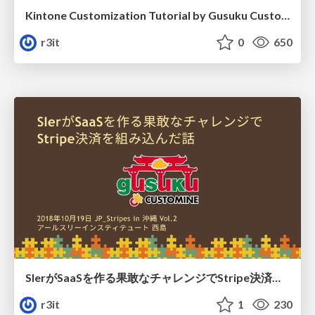
Kintone Customization Tutorial by Gusuku Customine en01
r3it
0
650
SIerがSaaSを作る果敢なチャレンジでStripe決済を組み込んだ話 / inside story gusuku Customine with Stripe.
r3it
1
230