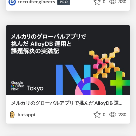
recruitengineers
0
330
PRO
メルカリのグローバルアプリで挑んだ AlloyDB 運用と課題解決の実践記
hatappi
0
230