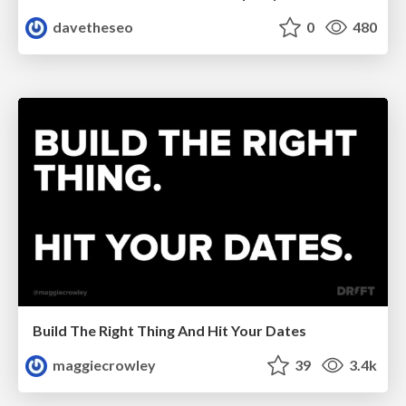
davetheseo
0
480
Build The Right Thing And Hit Your Dates
maggiecrowley
39
3.4k