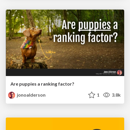
Are puppies a ranking factor?
jonoalderson
1
3.8k