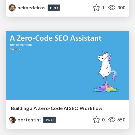
helmedeiros
1
300
PRO
Building a A Zero-Code AI SEO Workflow
portentint
0
650
PRO