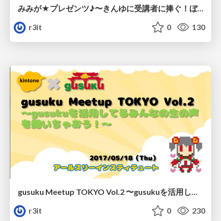
みみが★プレゼンツ♪〜きんゆに受講者に捧ぐ！ぼくが考えた困った時の最強の救済策〜/kinuni-meetup_vol3
r3it
0
130
gusuku Meetup TOKYO Vol.2 〜gusukuを活用してるみんなの生の声を聞いちゃおう！〜 /gusuku-meetup-tokyo_vol2
r3it
0
230