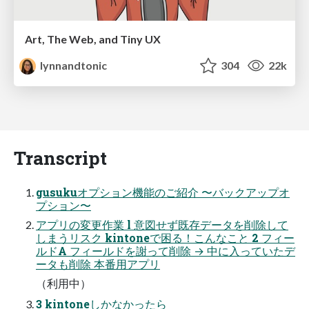
Art, The Web, and Tiny UX
lynnandtonic
304
22k
Transcript
gusukuオプション機能のご紹介 〜バックアップオ
プション〜
アプリの変更作業 l 意図せず既存データを削除して
しまうリスク kintoneで困る！こんなこと 2 フィー
ルドA フィールドを謝って削除 → 中に入っていたデ
ータも削除 本番用アプリ
（利用中）
3 kintoneしかなかったら