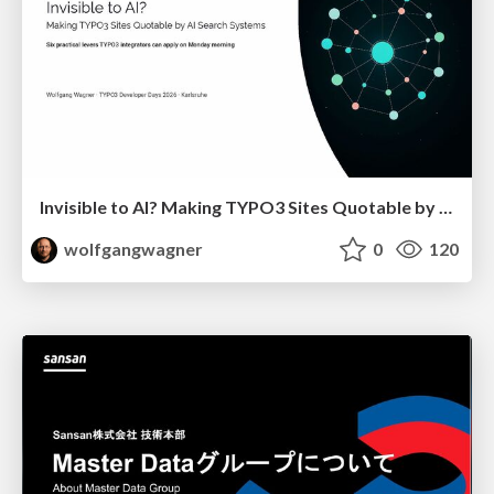
Invisible to AI? Making TYPO3 Sites Quotable by AI Search Systems
wolfgangwagner
0
120