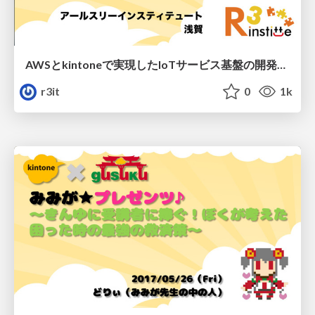
AWSとkintoneで実現したIoTサービス基盤の開発事例/sw-r3-beerbash-iot
r3it
0
1k