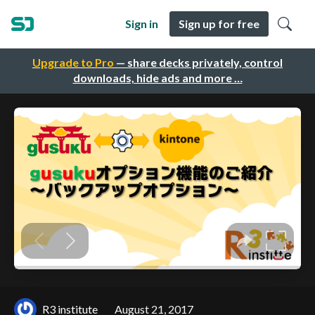
Sign in
Sign up for free
Upgrade to Pro
— share decks privately, control
downloads, hide ads and more …
R3 institute
August 21, 2017